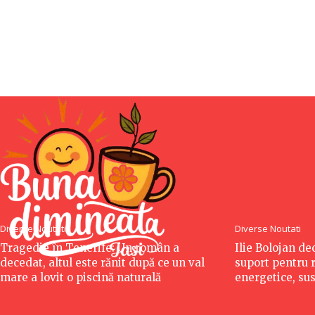
Diverse Noutati
Diverse Noutati
Tragedie în Tenerife: Un român a
Ilie Bolojan de
decedat, altul este rănit după ce un val
suport pentru r
mare a lovit o piscină naturală
energetice, su