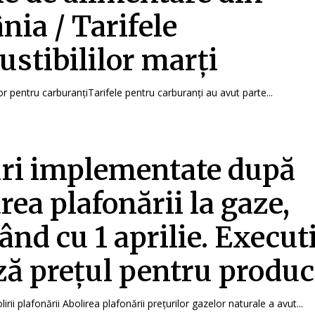
ia / Tarifele
stibililor marți
or pentru carburanțiTarifele pentru carburanți au avut parte...
ri implementate după
rea plafonării la gaze,
ând cu 1 aprilie. Execut
ză prețul pentru produc
rii plafonării Abolirea plafonării prețurilor gazelor naturale a avut...