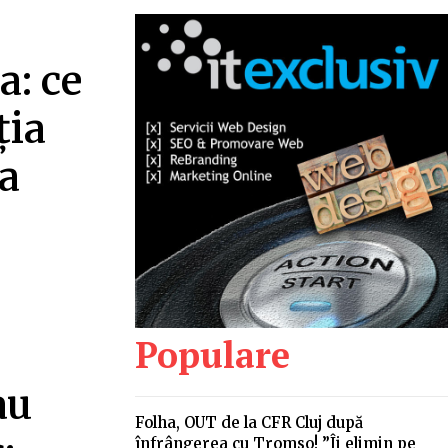
a: ce
ția
a
Populare
au
Folha, OUT de la CFR Cluj după
înfrângerea cu Tromso! ”Îi elimin pe