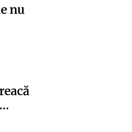
le nu
treacă
e…