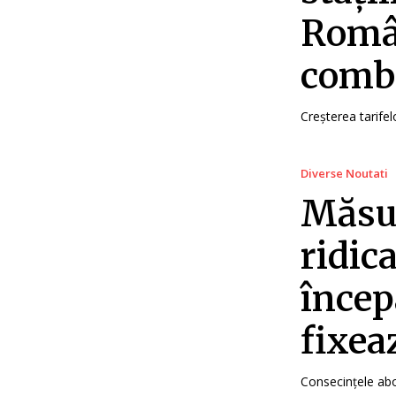
Român
combu
Creșterea tarifel
Diverse Noutati
Măsu
ridica
încep
fixea
Consecințele aboli