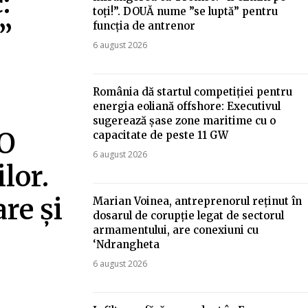
:
toți!”. DOUĂ nume ”se luptă” pentru
funcția de antrenor
”
6 august 2026
România dă startul competiției pentru
energia eoliană offshore: Executivul
sugerează șase zone maritime cu o
 O
capacitate de peste 11 GW
6 august 2026
lor.
re și
Marian Voinea, antreprenorul reținut în
dosarul de corupție legat de sectorul
armamentului, are conexiuni cu
‘Ndrangheta
6 august 2026