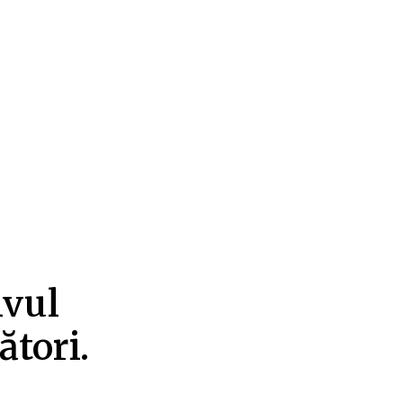
ivul
ători.