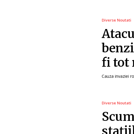
Diverse Noutati
Atacu
benzi
fi to
Cauza invaziei ro
Diverse Noutati
Scump
stați