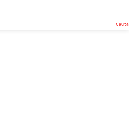
rse Noutati
Home & Deco
Sanatate / Hobby
Cauta
țuri