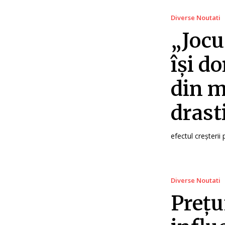
Diverse Noutati
„Jocu
își d
din m
drast
efectul creșterii
Diverse Noutati
Prețu