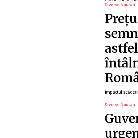
Diverse Noutati
Prețu
semni
astfe
întâln
Român
Impactul scăderi
Diverse Noutati
Guver
urgen