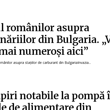
l românilor asupra
năriilor din Bulgaria. 
t mai numeroși aici”
mânilor asupra stațiilor de carburant din BulgariaInvazia...
iri notabile la pompă 
ile de alimentare din