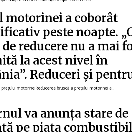
l motorinei a coborât
ficativ peste noapte. „
l de reducere nu a mai f
ită la acest nivel în
ia”. Reduceri și pentru.
i prețului motorineiReducerea bruscă a prețului motorinei a...
nul va anunța stare de
ță pe piața combustibil