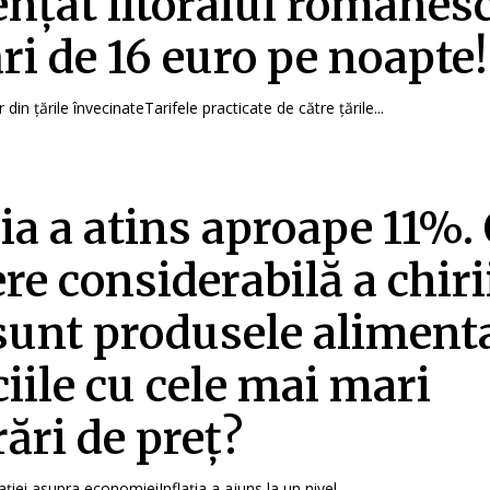
ențat litoralul românesc
ri de 16 euro pe noapte!
r din țările învecinateTarifele practicate de către țările...
ția a atins aproape 11%.
re considerabilă a chirii
sunt produsele alimenta
ciile cu cele mai mari
ări de preț?
ației asupra economieiInflația a ajuns la un nivel...