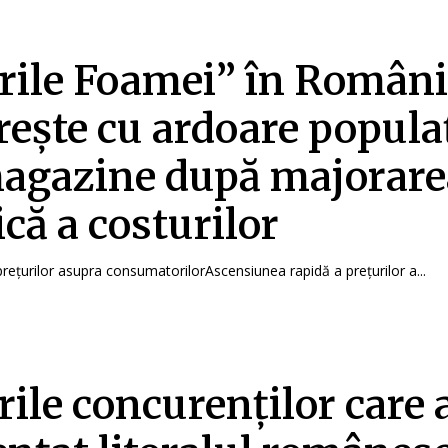
rile Foamei” în Români
orește cu ardoare popula
agazine după majorare
ică a costurilor
 prețurilor asupra consumatorilorAscensiunea rapidă a prețurilor a...
rile concurenților care 