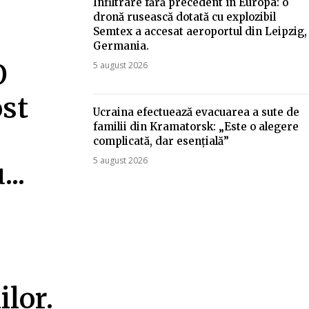
Infiltrare fără precedent în Europa: o
dronă rusească dotată cu explozibil
Semtex a accesat aeroportul din Leipzig,
Germania.
O
5 august 2026
ost
Ucraina efectuează evacuarea a sute de
familii din Kramatorsk: „Este o alegere
complicată, dar esențială”
5 august 2026
..
ilor.