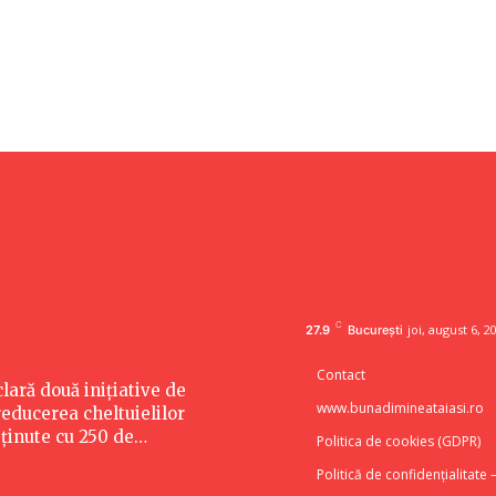
C
joi, august 6, 2
27.9
București
Contact
clară două inițiative de
www.bunadimineataiasi.ro
educerea cheltuielilor
sținute cu 250 de…
Politica de cookies (GDPR)
Politică de confidențialitate 