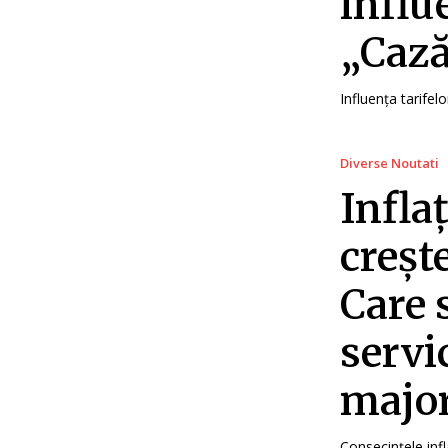
influ
„Cază
Influența tarifelo
Diverse Noutati
Infla
crește
Care 
servi
major
Consecințele infl