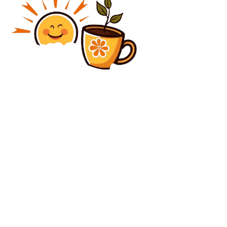
Diverse Noutati
Un număr mai mare de ofițeri SPP decât de jurnaliști
în preajma lui Bolojan la Timișoara. De ce se bucură
de sprijinul unei armate...
Diverse Noutati
FOTO. Clipa în care Cătălin Drulă a observat rezultatul
exit-poll la alegerile din București
C