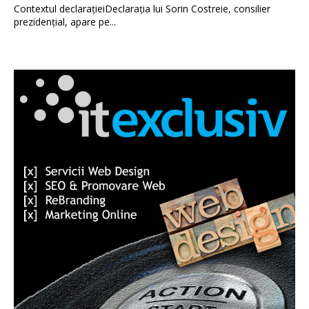
Contextul declarațieiDeclarația lui Sorin Costreie, consilier
prezidențial, apare pe...