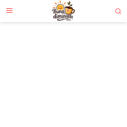
Stiri si noutati despre:
program școlar