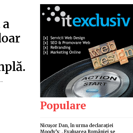
 a
doar
mplă.
..
Populare
Nicușor Dan, în urma declarației
Moody’s: „Evaluarea României se