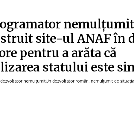
rogramator nemulțumit
struit site-ul ANAF în 
ore pentru a arăta că
alizarea statului este si
dezvoltator nemulțumitUn dezvoltator român, nemulțumit de situația.