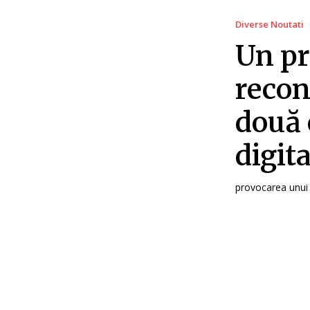
Diverse Noutati
Un p
recon
două 
digit
provocarea unui 