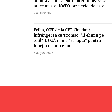
atenția acum că Putin intenționează să
atace un stat NATO, iar perioada este...
7 august 2026
Folha, OUT de la CFR Cluj după
înfrângerea cu Tromso! ”Îi elimin pe
toți!”. DOUĂ nume ”se luptă” pentru
funcția de antrenor
6 august 2026