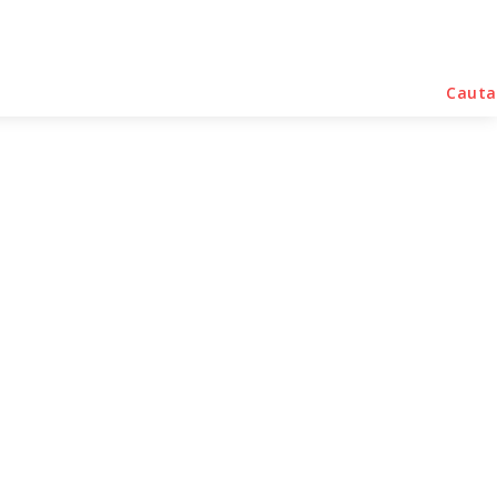
rse Noutati
Home & Deco
Sanatate / Hobby
Cauta
otip