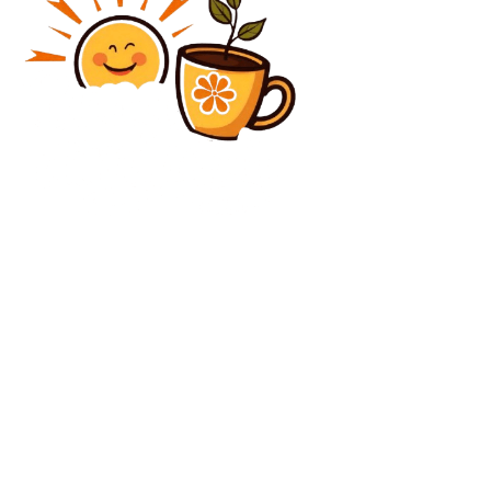
Diverse Noutati
Inflația a atins aproape 11%. O creștere considerabilă
a chiriilor. Care sunt produsele alimentare și
serviciile cu cele mai mari majorări de preț?
Diverse Noutati
Nicușor Dan a reunit din nou pentru discuții pe
Bolojan, Grindeanu și Fritz. Președintele subliniază că
dorește să aibă…