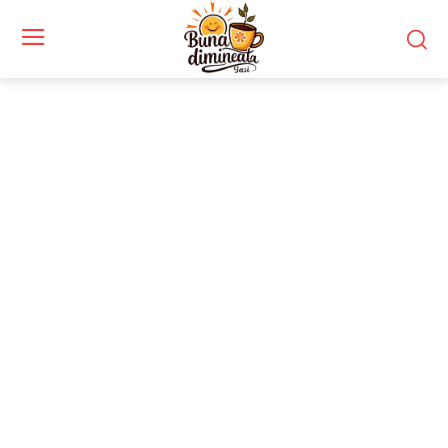
Stiri si noutati despre:
pușcași marini