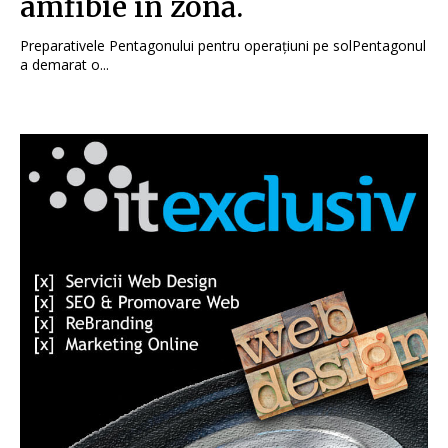
amfibie în zonă.
Preparativele Pentagonului pentru operațiuni pe solPentagonul
a demarat o...