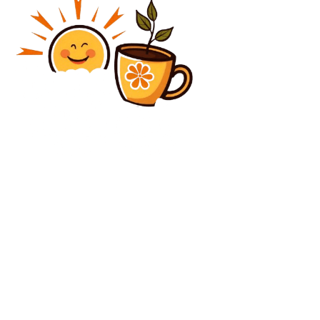
Diverse Noutati
Alertă în Peninsula Crimeea: Ucraina a anihilat
echipamentele rusești de o parte și de alta a Podului…
Diverse Noutati
Aryna Sabalenka, scoasă din competiție la Roland
Garros în sferturi! Diana Shnaider a învins-o pe
jucătoarea numărul unu mondial.