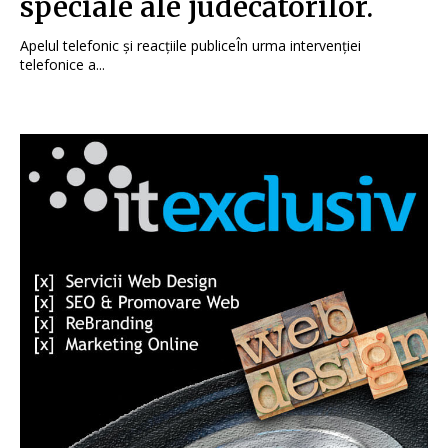
speciale ale judecătorilor.
Apelul telefonic și reacțiile publiceÎn urma intervenției
telefonice a...