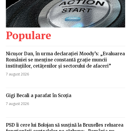
Populare
Nicușor Dan, în urma declarației Moody’s: „Evaluarea
României se menține constantă grație muncii
instituțiilor, cetățenilor și sectorului de afaceri”
7 august 2026
Gigi Becali a parafat în Scoția
7 august 2026
PSD îi cere lui Bolojan să susțină la Bruxelles reluarea