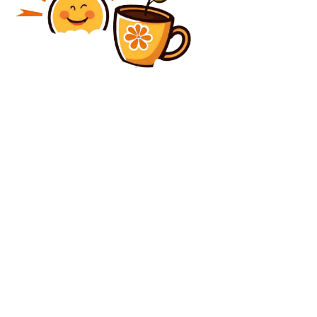
Diverse Noutati
Detalii terifiante din cazul proxeneților români care
au constrâns tinere cu dificultăți psihice să se
prostitueze în Viena
Diverse Noutati
Alertă energetică în România: Ministerul Energiei își
convoacă o întâlnire cu principalii consumatori
industriali
C
vineri, august 7, 2026
28.3
București