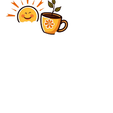
Diverse Noutati
Ilie Bolojan: Ne vom menține obiectivul de deficit sub
8,4%. Anul următor nu vom crește impozitele.
Diverse Noutati
Volodimir Zelenski respinge ideea de a ceda Rusiei
teritorii ucrainene: „Nu avem niciun drept legal să
facem asta”
C