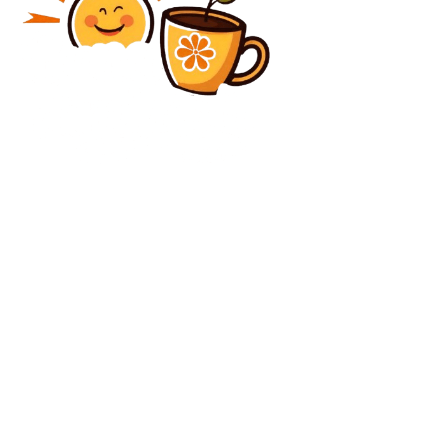
Diverse Noutati
Florin Manole, Minister of Labor: There are
grievances within PSD concerning the actions
implemented. What he mentions about…
Diverse Noutati
Sorin Costreie, consilier prezidențial: E ilogic ca
studenții să aibă un program zilnic mai extins decât
orele oficiale de muncă
C
vineri, august 7, 2026
25.5
București