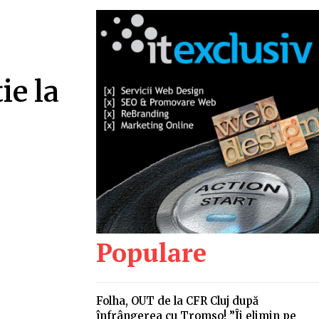
ie la
Populare
Folha, OUT de la CFR Cluj după
înfrângerea cu Tromso! ”Îi elimin pe