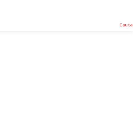
rse Noutati
Home & Deco
Sanatate / Hobby
Cauta
ilaterale