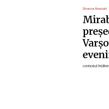
Diverse Noutati
Mirab
preșe
Varșo
even
contextul întâlnir