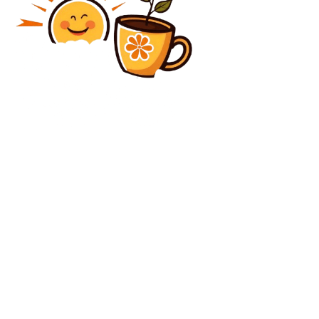
Diverse Noutati
Exclusiv | I-a adresat o unică critică lui Costel Gâlcă,
în direct, după jocul cu Rapid
Diverse Noutati
Haos complet la FC Botoșani – Rapid! Două verificări
VAR, două cartonașe roșii și un penalty oferit după opt
minute.
C
duminică, august 9, 2026
24.2
București