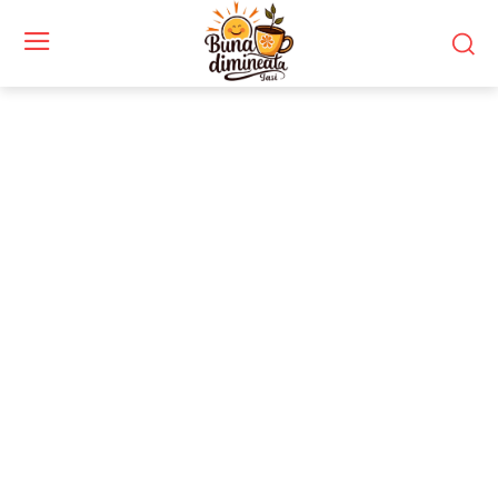
Stiri si noutati despre:
reputație