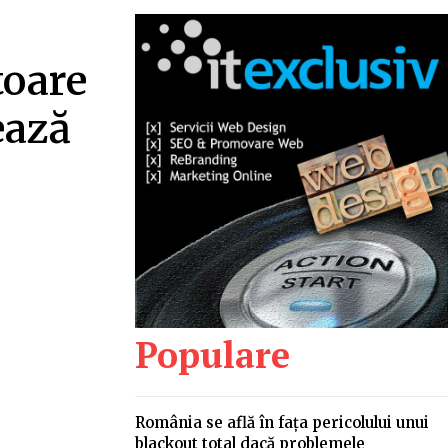
toare
ează
…
Populare
România se află în fața pericolului unui
blackout total dacă problemele