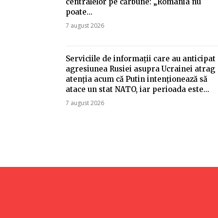
centralelor pe cărbune: „România nu
poate…
7 august 2026
Serviciile de informații care au anticipat
agresiunea Rusiei asupra Ucrainei atrag
atenția acum că Putin intenționează să
atace un stat NATO, iar perioada este...
7 august 2026