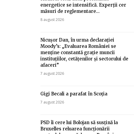
energetice se intensifică. Experții cer
măsuri de reglementare…
8 august 2026
Nicușor Dan, în urma declarației
Moody’s: „Evaluarea României se
menține constantă grație muncii
instituțiilor, cetățenilor și sectorului de
afaceri”
7 august 2026
Gigi Becali a parafat în Scoția
7 august 2026
PSD îi cere lui Bolojan să susțină la
Bruxelles reluarea funcționării