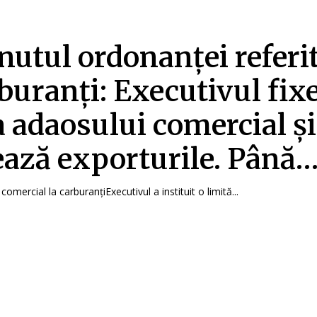
nutul ordonanței referi
rburanți: Executivul fix
a adaosului comercial și
ează exporturile. Până
comercial la carburanțiExecutivul a instituit o limită...