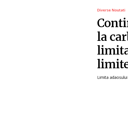
Diverse Noutati
Conti
la ca
limit
limit
Limita adaosului 