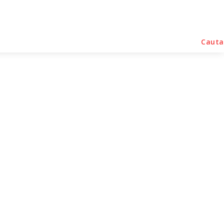
rse Noutati
Home & Deco
Sanatate / Hobby
Cauta
ii export