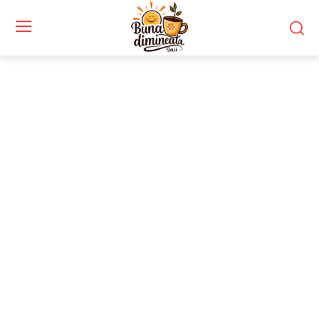
Stiri si noutati despre:
scrisoare