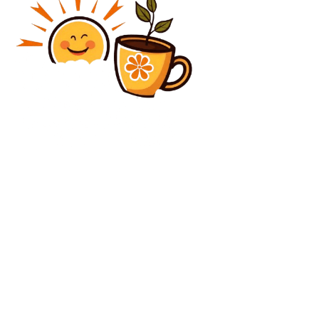
Diverse Noutati
Replica lui Nicușor Dan privind legătura cu PSD și
criticile președintelui la adresa lui Ilie Bolojan
Diverse Noutati
Theodor Paleologu, regarding the political deadlock:
It’s due to pride, a state of chaos. Which politician is…
C
vineri, august 7, 2026
34.1
București