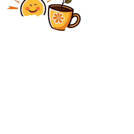
Diverse Noutati
ANM a actualizat prognoza: temperaturi de până la
41°C la umbră. Când va ajunge vârful caniculei și care
zone vor fi influențate…
Diverse Noutati
Monica Pop a suferit un accident vascular cerebral:
Acuzațiile medicului la adresa directorului Spitalului
de Oftalmologie
C
sâmbătă, august 8, 2026
27.8
București