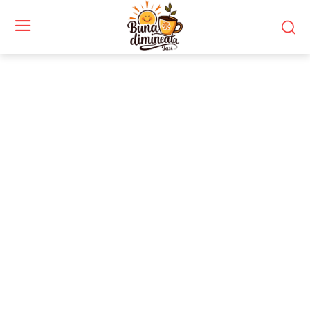
Stiri si noutati despre:
tensiuni internaționale