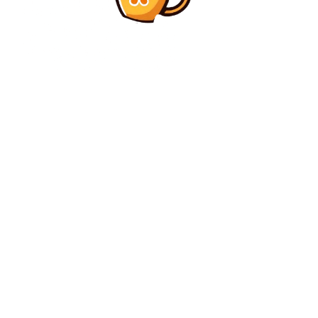
Diverse Noutati
Alertă după interceptarea mesajelor criptate de către
SUA: Iranul ar putea activa celule „latente” din
străinătate…
Diverse Noutati
Moment istoric! Prima femeie care va conduce o
echipă din cele mai bune 4 campionate europene
C
joi, august 6, 2026
31.5
București
Contact www.bunadimineataiasi.ro
Politica de cookies (GDPR)
Politică de confidențialitate – Bunadimineataiasi.ro