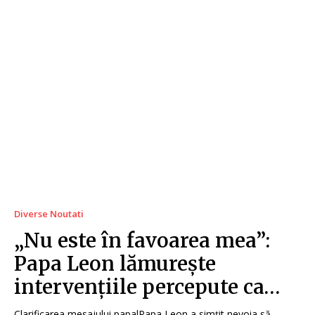
Diverse Noutati
„Nu este în favoarea mea”:
Papa Leon lămurește
intervențiile percepute ca…
Clarificarea mesajului papalPapa Leon a simțit nevoia să