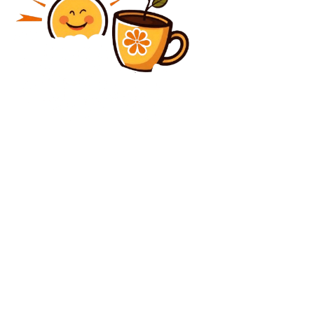
Diverse Noutati
Reacția inițială din Kiev după interceptarea unei
drone de către România: „Rusia analizează continuu
hotărârea Occidentului”
Diverse Noutati
Dennis Man, 88 de minute în timpul Liverpool – PSV
4-1! Nota obținută după triumful istoric de pe Anfield
C
joi, august 6, 2026
24.7
București