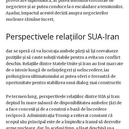
provocare diplomatică, ar putea submina eforturile de
negociere și ar putea conduce la o escaladare a tensiunilor.
Așadar, impactul acestei decizii asupra negocierilor
nucleare rămâne incert,
Perspectivele relațiilor SUA-Iran
dar se speră că va încuraja ambele părți să își reevalueze
pozițiile și să caute soluții viabile pentru a evita un conflict
deschis. Relațiile dintre Statele Unite și Iran au fost marcate
de o istorie lungă de neînțelegeri și neîncredere, iar
prelungirea ultimatumului ar putea oferi o fereastră de
oportunitate pentru stabilirea unui dialog mai constructiv.
Pe termen lung, perspectivele relațiilor dintre SUA și Iran
depind în mare măsură de disponibilitatea ambelor țări de
a face concesii și de a construi o bază de încredere
reciprocă. Administrația Trump a reiterat constant că
scopul său principal este de a împiedica Iranul să dezvolte
arme nucleare, dar, în același timp, a lăsat deschisă ușa