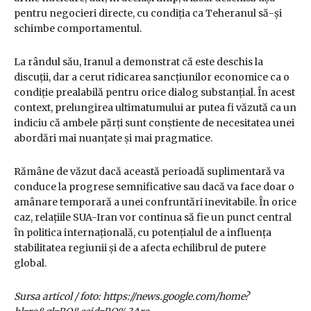
pentru negocieri directe, cu condiția ca Teheranul să-și
schimbe comportamentul.
La rândul său, Iranul a demonstrat că este deschis la
discuții, dar a cerut ridicarea sancțiunilor economice ca o
condiție prealabilă pentru orice dialog substanțial. În acest
context, prelungirea ultimatumului ar putea fi văzută ca un
indiciu că ambele părți sunt conștiente de necesitatea unei
abordări mai nuanțate și mai pragmatice.
Rămâne de văzut dacă această perioadă suplimentară va
conduce la progrese semnificative sau dacă va face doar o
amânare temporară a unei confruntări inevitabile. În orice
caz, relațiile SUA-Iran vor continua să fie un punct central
în politica internațională, cu potențialul de a influența
stabilitatea regiunii și de a afecta echilibrul de putere
global.
Sursa articol / foto: https://news.google.com/home?