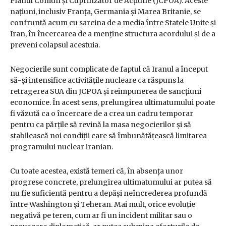
Planul Comun și Cuprinzător de Acțiune (JCPOA). Aceste
națiuni, inclusiv Franța, Germania și Marea Britanie, se
confruntă acum cu sarcina de a media între Statele Unite și
Iran, în încercarea de a menține structura acordului și de a
preveni colapsul acestuia.
Negocierile sunt complicate de faptul că Iranul a început
să-și intensifice activitățile nucleare ca răspuns la
retragerea SUA din JCPOA și reimpunerea de sancțiuni
economice. În acest sens, prelungirea ultimatumului poate
fi văzută ca o încercare de a crea un cadru temporar
pentru ca părțile să revină la masa negocierilor și să
stabilească noi condiții care să îmbunătățească limitarea
programului nuclear iranian.
Cu toate acestea, există temeri că, în absența unor
progrese concrete, prelungirea ultimatumului ar putea să
nu fie suficientă pentru a depăși neîncrederea profundă
între Washington și Teheran. Mai mult, orice evoluție
negativă pe teren, cum ar fi un incident militar sau o