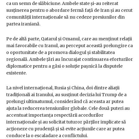
ca un semn de slăbiciune. Ambele state și-au reiterat
susținerea pentru o abordare fermă față de Iran și au cerut
comunității internaționale să nu cedeze presiunilor din
partea iraniană.
Pe de altă parte, Qatarul și Omanul, care au menținut relații
mai favorabile cu Iranul, au perceput această prelungire ca
o oportunitate de a promova dialogul și stabilitatea
regională. Ambele țări au încurajat continuarea eforturilor
diplomatice pentru a găsi o soluție pașnică la disputele
existente.
La nivel internațional, Rusia și China, doi dintre aliații
tradiționali ai Iranului, au susținut decizia lui Trump de a
prelungi ultimatumul, considerând că aceasta ar putea
ajuta la reducerea tensiunilor globale. Cele două puteri au
accentuat importanța respectării acordurilor
internaționale și au solicitat tuturor părților implicate să
acționeze cu prudență și să evite acțiunile care ar putea
conduce la o escaladare a conflictului.