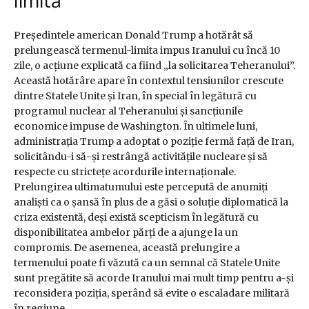
limită
Președintele american Donald Trump a hotărât să
prelungească termenul-limita impus Iranului cu încă 10
zile, o acțiune explicată ca fiind „la solicitarea Teheranului”.
Această hotărâre apare în contextul tensiunilor crescute
dintre Statele Unite și Iran, în special în legătură cu
programul nuclear al Teheranului și sancțiunile
economice impuse de Washington. În ultimele luni,
administrația Trump a adoptat o poziție fermă față de Iran,
solicitându-i să-și restrângă activitățile nucleare și să
respecte cu strictețe acordurile internaționale.
Prelungirea ultimatumului este percepută de anumiți
analiști ca o șansă în plus de a găsi o soluție diplomatică la
criza existentă, deși există scepticism în legătură cu
disponibilitatea ambelor părți de a ajunge la un
compromis. De asemenea, această prelungire a
termenului poate fi văzută ca un semnal că Statele Unite
sunt pregătite să acorde Iranului mai mult timp pentru a-și
reconsidera poziția, sperând să evite o escaladare militară
în regiune.