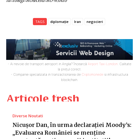
hl=ro&gl=RO&ceid=RO%3Aro
TAGS
diplomație
Iran
negocieri
- Ai nevoie de transport aeroport in Anglia? Încearcă
Airport Taxi London
. Calitate
la prețul corect.
- Companie specializata in tranzactionarea de
Criptomonede
si infrastructura
blockchain.
Articole fresh
Diverse Noutati
Nicușor Dan, în urma declarației Moody’s:
„Evaluarea României se menține