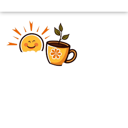
Diverse Noutati
Xi Jinping l-a întrebat pe Donald Trump dacă Statele
Unite vor proteja Taiwanul în cazul unui atac din
partea Chinei asupra insulei.