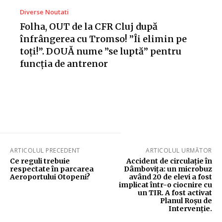
Diverse Noutati
Folha, OUT de la CFR Cluj după
înfrângerea cu Tromso! ”Îi elimin pe
toți!”. DOUĂ nume ”se luptă” pentru
funcția de antrenor
ARTICOLUL PRECEDENT
ARTICOLUL URMĂTOR
Ce reguli trebuie
Accident de circulație în
respectate în parcarea
Dâmbovița: un microbuz
Aeroportului Otopeni?
având 20 de elevi a fost
implicat într-o ciocnire cu
un TIR. A fost activat
Planul Roșu de
Intervenție.