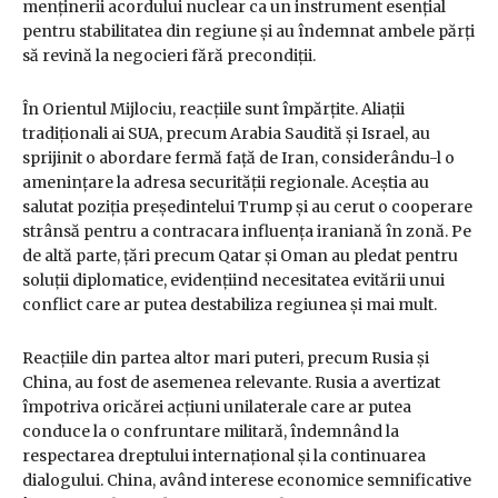
menținerii acordului nuclear ca un instrument esențial
pentru stabilitatea din regiune și au îndemnat ambele părți
să revină la negocieri fără precondiții.
În Orientul Mijlociu, reacțiile sunt împărțite. Aliații
tradiționali ai SUA, precum Arabia Saudită și Israel, au
sprijinit o abordare fermă față de Iran, considerându-l o
amenințare la adresa securității regionale. Aceștia au
salutat poziția președintelui Trump și au cerut o cooperare
strânsă pentru a contracara influența iraniană în zonă. Pe
de altă parte, țări precum Qatar și Oman au pledat pentru
soluții diplomatice, evidențiind necesitatea evitării unui
conflict care ar putea destabiliza regiunea și mai mult.
Reacțiile din partea altor mari puteri, precum Rusia și
China, au fost de asemenea relevante. Rusia a avertizat
împotriva oricărei acțiuni unilaterale care ar putea
conduce la o confruntare militară, îndemnând la
respectarea dreptului internațional și la continuarea
dialogului. China, având interese economice semnificative