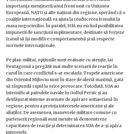
importanța menținerii unui front unit cu Uniunea
Europeană, NATO și alte națiuni din regiune, sperând că o
coaliție internațională va ajuta la readucerea Iranului la
masa negocierilor. În paralel, SUA nu exclud posibilitatea
impunerii de sancțiuni suplimentare, destinate să forțeze
Iranul să își modifice comportamentul și să respecte
normele internaționale.
Pe plan militar, opțiunile sunt evaluate cu atenție, iar
Pentagonul a pregătit mai multe scenarii de reacție în
cazul în care conflictul s-ar escalada. Trupele americane
din Orientul Mijlociu sunt în stare de alertă maximă, gata
să răspundă rapid la orice provocare. Totodată, SUA au
intensificat patrulele navale în Golful Persic și au
desfășurat sisteme avansate de apărare antiaeriană în
regiune, pentru a proteja interesele americane și ale
aliaților. De asemenea, manevrele militare comune cu
partenerii regionali sunt menite să demonstreze
capacitatea de reacție și determinarea SUA de a-și apăra
interesele.