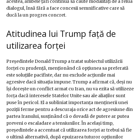
acestea, ambele țări continuă să caute modalități de a relua
dialogul, însă fără a face concesii semnificative care să
ducă la un progres concret.
Atitudinea lui Trump față de
utilizarea forței
Președintele Donald Trump a tratat subiectul utilizării
forței cu prudență, menționând că opțiunea sa preferată
este soluțiile pacifiste, dar nu exclude acțiunile mai
agresive dacă situația impune. Trump a afirmat că, deși nu
își dorește un conflict armat cu Iran, nu va ezita să utilizeze
forța dacă interesele Statelor Unite sau ale aliaților sunt
puse în pericol. El a subliniat importanța menținerii unei
poziții ferme pentru a descuraja orice act de agresiune din
partea Iranului, susținând că o dovadă de putere ar putea
preveni o escaladare a tensiunilor. În același timp,
președintele a accentuat că utilizarea forței ar trebui să fie
o ultimă alternativă, după epuizarea tuturor opțiunilor