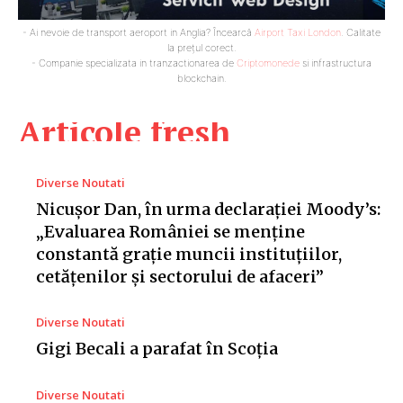
- Ai nevoie de transport aeroport in Anglia? Încearcă
Airport Taxi London
. Calitate
la prețul corect.
- Companie specializata in tranzactionarea de
Criptomonede
si infrastructura
blockchain.
Articole fresh
Diverse Noutati
Nicușor Dan, în urma declarației Moody’s:
„Evaluarea României se menține
constantă grație muncii instituțiilor,
cetățenilor și sectorului de afaceri”
Diverse Noutati
Gigi Becali a parafat în Scoția
Diverse Noutati