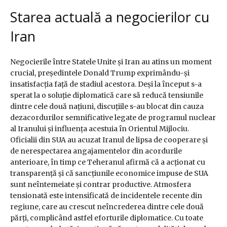
Starea actuală a negocierilor cu
Iran
Negocierile între Statele Unite și Iran au atins un moment
crucial, președintele Donald Trump exprimându-și
insatisfacția față de stadiul acestora. Deși la început s-a
sperat la o soluție diplomatică care să reducă tensiunile
dintre cele două națiuni, discuțiile s-au blocat din cauza
dezacordurilor semnificative legate de programul nuclear
al Iranului și influența acestuia în Orientul Mijlociu.
Oficialii din SUA au acuzat Iranul de lipsa de cooperare și
de nerespectarea angajamentelor din acordurile
anterioare, în timp ce Teheranul afirmă că a acționat cu
transparență și că sancțiunile economice impuse de SUA
sunt neîntemeiate și contrar productive. Atmosfera
tensionată este intensificată de incidentele recente din
regiune, care au crescut neîncrederea dintre cele două
părți, complicând astfel eforturile diplomatice. Cu toate