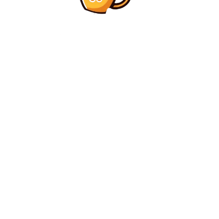
Diverse Noutati
Comisia Europeană a validat inițial a patra solicitare
de plată din PNRR. Ce sumă poate…
Diverse Noutati
Acțiunile unui judecător al CCR înaintea întâlnirii
referitoare la pensiile magistraților, decizie amânată
pe o perioadă de două luni
C
sâmbătă, august 8, 2026
27.1
București
Contact www.bunadimineataiasi.ro
Politica de cookies (GDPR)
Politică de confidențialitate – Bunadimineataiasi.ro