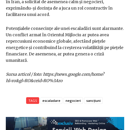
în Iran, a solicitat de asemenea calm și negocieri,
exprimându-și dorința de a juca un rol constructiv în
facilitarea unui acord.
Potențialele consecințe ale unei escaladări sunt alarmante.
Un conflict armat în Orientul Mijlociu ar putea avea
repercusiuni economice globale, afectând piețele
energetice și contribuind la creșterea volatilității pe piețele
financiare. De asemenea, ar putea genera o criză
umanitară.
Sursa articol / foto: https://news.google.com/home?
hl=ro&gl=RO&ceid=RO%3Aro
TAGS
escaladare
negocieri
sancțiuni