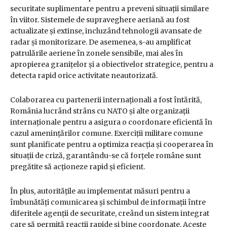
securitate suplimentare pentru a preveni situații similare
în viitor. Sistemele de supraveghere aeriană au fost
actualizate și extinse, incluzând tehnologii avansate de
radar și monitorizare. De asemenea, s-au amplificat
patrulările aeriene în zonele sensibile, mai ales în
apropierea granițelor și a obiectivelor strategice, pentru a
detecta rapid orice activitate neautorizată.
Colaborarea cu partenerii internaționali a fost întărită,
România lucrând strâns cu NATO și alte organizații
internaționale pentru a asigura o coordonare eficientă în
cazul amenințărilor comune. Exerciții militare comune
sunt planificate pentru a optimiza reacția și cooperarea în
situații de criză, garantându-se că forțele române sunt
pregătite să acționeze rapid și eficient.
În plus, autoritățile au implementat măsuri pentru a
îmbunătăți comunicarea și schimbul de informații între
diferitele agenții de securitate, creând un sistem integrat
care să permită reacții rapide și bine coordonate. Aceste