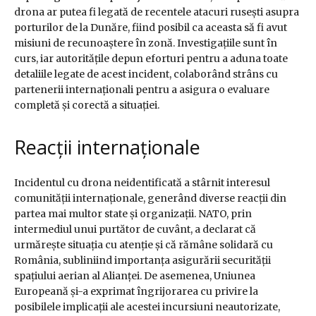
drona ar putea fi legată de recentele atacuri rusești asupra
porturilor de la Dunăre, fiind posibil ca aceasta să fi avut
misiuni de recunoaștere în zonă. Investigațiile sunt în
curs, iar autoritățile depun eforturi pentru a aduna toate
detaliile legate de acest incident, colaborând strâns cu
partenerii internaționali pentru a asigura o evaluare
completă și corectă a situației.
Reacții internaționale
Incidentul cu drona neidentificată a stârnit interesul
comunității internaționale, generând diverse reacții din
partea mai multor state și organizații. NATO, prin
intermediul unui purtător de cuvânt, a declarat că
urmărește situația cu atenție și că rămâne solidară cu
România, subliniind importanța asigurării securității
spațiului aerian al Alianței. De asemenea, Uniunea
Europeană și-a exprimat îngrijorarea cu privire la
posibilele implicații ale acestei incursiuni neautorizate,