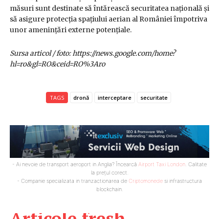
măsuri sunt destinate să întărească securitatea națională și
să asigure protecția spațiului aerian al României împotriva
unor amenințări externe potențiale.
Sursa articol / foto: https://news.google.com/home?
hl=ro&gl=RO&ceid=RO%3Aro
TAGS
dronă
interceptare
securitate
- Ai nevoie de transport aeroport in Anglia? Încearcă
Airport Taxi London
. Calitate
la prețul corect.
- Companie specializata in tranzactionarea de
Criptomonede
si infrastructura
blockchain.
Articole fresh