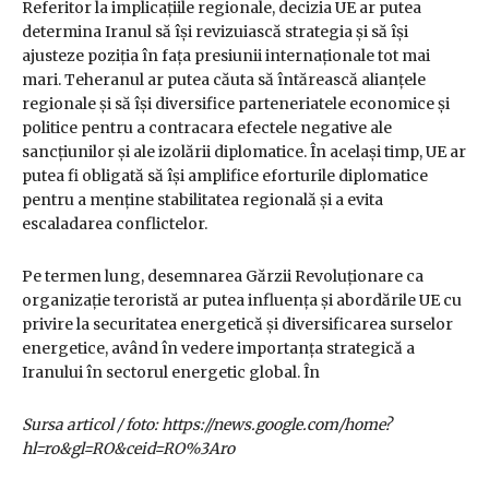
Referitor la implicațiile regionale, decizia UE ar putea
determina Iranul să își revizuiască strategia și să își
ajusteze poziția în fața presiunii internaționale tot mai
mari. Teheranul ar putea căuta să întărească alianțele
regionale și să își diversifice parteneriatele economice și
politice pentru a contracara efectele negative ale
sancțiunilor și ale izolării diplomatice. În același timp, UE ar
putea fi obligată să își amplifice eforturile diplomatice
pentru a menține stabilitatea regională și a evita
escaladarea conflictelor.
Pe termen lung, desemnarea Gărzii Revoluționare ca
organizație teroristă ar putea influența și abordările UE cu
privire la securitatea energetică și diversificarea surselor
energetice, având în vedere importanța strategică a
Iranului în sectorul energetic global. În
Sursa articol / foto: https://news.google.com/home?
hl=ro&gl=RO&ceid=RO%3Aro