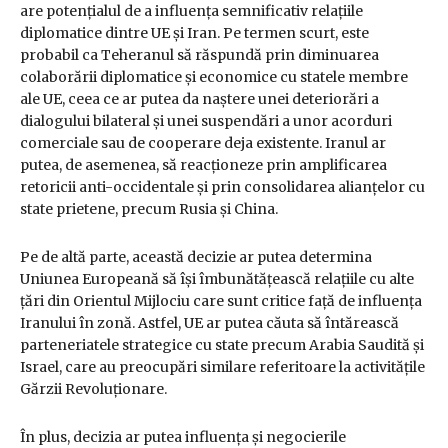
are potențialul de a influența semnificativ relațiile
diplomatice dintre UE și Iran. Pe termen scurt, este
probabil ca Teheranul să răspundă prin diminuarea
colaborării diplomatice și economice cu statele membre
ale UE, ceea ce ar putea da naștere unei deteriorări a
dialogului bilateral și unei suspendări a unor acorduri
comerciale sau de cooperare deja existente. Iranul ar
putea, de asemenea, să reacționeze prin amplificarea
retoricii anti-occidentale și prin consolidarea alianțelor cu
state prietene, precum Rusia și China.
Pe de altă parte, această decizie ar putea determina
Uniunea Europeană să își îmbunătățească relațiile cu alte
țări din Orientul Mijlociu care sunt critice față de influența
Iranului în zonă. Astfel, UE ar putea căuta să întărească
parteneriatele strategice cu state precum Arabia Saudită și
Israel, care au preocupări similare referitoare la activitățile
Gărzii Revoluționare.
În plus, decizia ar putea influența și negocierile