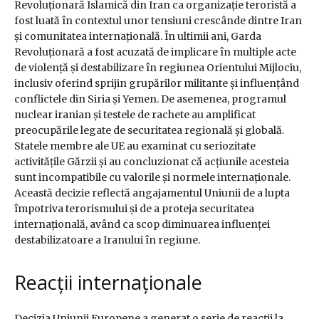
Revoluționară Islamică din Iran ca organizație teroristă a
fost luată în contextul unor tensiuni crescânde dintre Iran
și comunitatea internațională. În ultimii ani, Garda
Revoluționară a fost acuzată de implicare în multiple acte
de violență și destabilizare în regiunea Orientului Mijlociu,
inclusiv oferind sprijin grupărilor militante și influențând
conflictele din Siria și Yemen. De asemenea, programul
nuclear iranian și testele de rachete au amplificat
preocupările legate de securitatea regională și globală.
Statele membre ale UE au examinat cu seriozitate
activitățile Gărzii și au concluzionat că acțiunile acesteia
sunt incompatibile cu valorile și normele internaționale.
Această decizie reflectă angajamentul Uniunii de a lupta
împotriva terorismului și de a proteja securitatea
internațională, având ca scop diminuarea influenței
destabilizatoare a Iranului în regiune.
Reacții internaționale
Decizia Uniunii Europene a generat o serie de reacții la