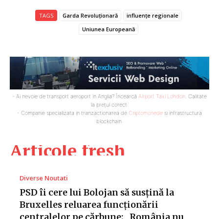
TAGS
Garda Revoluționară
influențe regionale
Uniunea Europeană
- Ai nevoie de transport aeroport in Anglia? Încearcă
Airport Taxi London
. Calitate
la prețul corect.
- Companie specializata in tranzactionarea de
Criptomonede
si infrastructura
blockchain.
Articole fresh
Diverse Noutati
PSD îi cere lui Bolojan să susțină la
Bruxelles reluarea funcționării
centralelor pe cărbune: „România nu