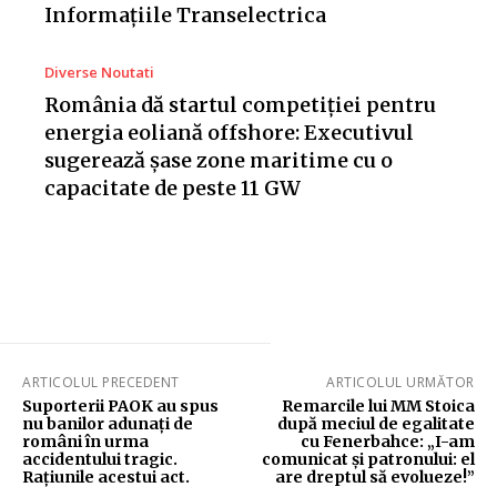
Informațiile Transelectrica
Diverse Noutati
România dă startul competiției pentru
energia eoliană offshore: Executivul
sugerează șase zone maritime cu o
capacitate de peste 11 GW
ARTICOLUL PRECEDENT
ARTICOLUL URMĂTOR
Suporterii PAOK au spus
Remarcile lui MM Stoica
nu banilor adunați de
după meciul de egalitate
români în urma
cu Fenerbahce: „I-am
accidentului tragic.
comunicat și patronului: el
Rațiunile acestui act.
are dreptul să evolueze!”