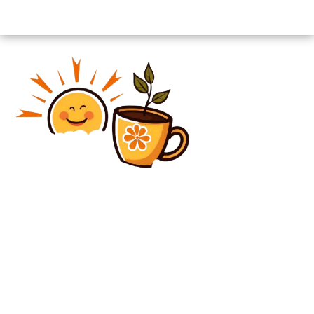
Diverse Noutati
Volodimir Zelenski cere Statelor Unite să-l captureze
și pe Ramzan Kadîrov / Reacția liderului cecen