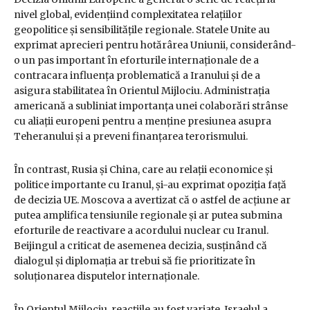
nivel global, evidențiind complexitatea relațiilor
geopolitice și sensibilitățile regionale. Statele Unite au
exprimat aprecieri pentru hotărârea Uniunii, considerând-
o un pas important în eforturile internaționale de a
contracara influența problematică a Iranului și de a
asigura stabilitatea în Orientul Mijlociu. Administrația
americană a subliniat importanța unei colaborări strânse
cu aliații europeni pentru a menține presiunea asupra
Teheranului și a preveni finanțarea terorismului.
În contrast, Rusia și China, care au relații economice și
politice importante cu Iranul, și-au exprimat opoziția față
de decizia UE. Moscova a avertizat că o astfel de acțiune ar
putea amplifica tensiunile regionale și ar putea submina
eforturile de reactivare a acordului nuclear cu Iranul.
Beijingul a criticat de asemenea decizia, susținând că
dialogul și diplomația ar trebui să fie prioritizate în
soluționarea disputelor internaționale.
În Orientul Mijlociu, reacțiile au fost variate. Israelul a