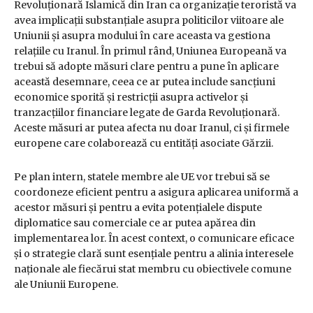
Revoluționară Islamică din Iran ca organizație teroristă va
avea implicații substanțiale asupra politicilor viitoare ale
Uniunii și asupra modului în care aceasta va gestiona
relațiile cu Iranul. În primul rând, Uniunea Europeană va
trebui să adopte măsuri clare pentru a pune în aplicare
această desemnare, ceea ce ar putea include sancțiuni
economice sporită și restricții asupra activelor și
tranzacțiilor financiare legate de Garda Revoluționară.
Aceste măsuri ar putea afecta nu doar Iranul, ci și firmele
europene care colaborează cu entități asociate Gărzii.
Pe plan intern, statele membre ale UE vor trebui să se
coordoneze eficient pentru a asigura aplicarea uniformă a
acestor măsuri și pentru a evita potențialele dispute
diplomatice sau comerciale ce ar putea apărea din
implementarea lor. În acest context, o comunicare eficace
și o strategie clară sunt esențiale pentru a alinia interesele
naționale ale fiecărui stat membru cu obiectivele comune
ale Uniunii Europene.