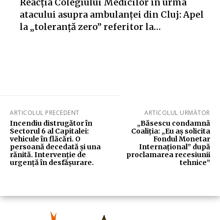
Reacția Colegiului Medicilor în urma
atacului asupra ambulanței din Cluj: Apel
la „toleranță zero” referitor la…
ARTICOLUL PRECEDENT
ARTICOLUL URMĂTOR
Incendiu distrugător în
„Băsescu condamnă
Sectorul 6 al Capitalei:
Coaliția: „Eu aș solicita
vehicule în flăcări. O
Fondul Monetar
persoană decedată și una
Internațional” după
rănită. Intervenție de
proclamarea recesiunii
urgență în desfășurare.
tehnice”