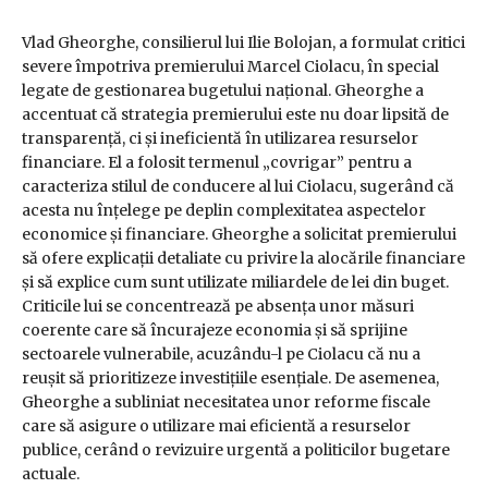
Vlad Gheorghe, consilierul lui Ilie Bolojan, a formulat critici
severe împotriva premierului Marcel Ciolacu, în special
legate de gestionarea bugetului național. Gheorghe a
accentuat că strategia premierului este nu doar lipsită de
transparență, ci și ineficientă în utilizarea resurselor
financiare. El a folosit termenul „covrigar” pentru a
caracteriza stilul de conducere al lui Ciolacu, sugerând că
acesta nu înțelege pe deplin complexitatea aspectelor
economice și financiare. Gheorghe a solicitat premierului
să ofere explicații detaliate cu privire la alocările financiare
și să explice cum sunt utilizate miliardele de lei din buget.
Criticile lui se concentrează pe absența unor măsuri
coerente care să încurajeze economia și să sprijine
sectoarele vulnerabile, acuzându-l pe Ciolacu că nu a
reușit să prioritizeze investițiile esențiale. De asemenea,
Gheorghe a subliniat necesitatea unor reforme fiscale
care să asigure o utilizare mai eficientă a resurselor
publice, cerând o revizuire urgentă a politicilor bugetare
actuale.