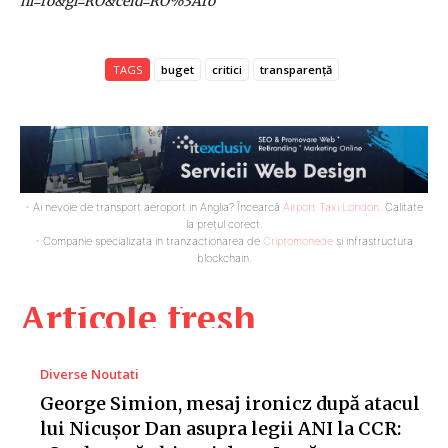
hl=ro&gl=RO&ceid=RO%3Aro
TAGS
buget
critici
transparență
- Ai nevoie de transport aeroport in Anglia? Încearcă
Airport Taxi London
. Calitate
la prețul corect.
- Companie specializata in tranzactionarea de
Criptomonede
si infrastructura
blockchain.
Articole fresh
Diverse Noutati
George Simion, mesaj ironicz după atacul
lui Nicușor Dan asupra legii ANI la CCR: