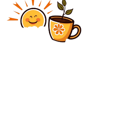
Diverse Noutati
Alertă la Pentagon: Evacuarea mai multor niveluri din
cauza unui „incident cu materiale periculoase”
Diverse Noutati
Mirabela Grădinaru referitor la influența președinției
lui Nicușor Dan asupra existenței sale: „În continuare
am câștigat și acest drept”
C