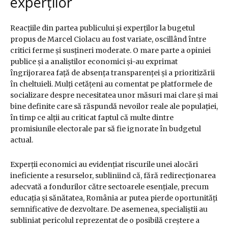
experților
Reacțiile din partea publicului și experților la bugetul
propus de Marcel Ciolacu au fost variate, oscillând între
critici ferme și susțineri moderate. O mare parte a opiniei
publice și a analiștilor economici și-au exprimat
îngrijorarea față de absența transparenței și a prioritizării
în cheltuieli. Mulți cetățeni au comentat pe platformele de
socializare despre necesitatea unor măsuri mai clare și mai
bine definite care să răspundă nevoilor reale ale populației,
în timp ce alții au criticat faptul că multe dintre
promisiunile electorale par să fie ignorate în budgetul
actual.
Experții economici au evidențiat riscurile unei alocări
ineficiente a resurselor, subliniind că, fără redirecționarea
adecvată a fondurilor către sectoarele esențiale, precum
educația și sănătatea, România ar putea pierde oportunități
semnificative de dezvoltare. De asemenea, specialiștii au
subliniat pericolul reprezentat de o posibilă creștere a