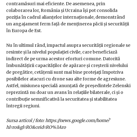
contramăsuri mai eficiente. De asemenea, prin
colaborarea lor, România și Ucraina își pot consolida
poziția în cadrul alianțelor internaționale, demonstrând
un angajament ferm față de menținerea păcii și securității
în Europa de Est.
Nu în ultimul rând, impactul asupra securității regionale se
resimte și la nivelul populației civile, care beneficiază
indirect de pe urma acestor eforturi comune. Datorită
îmbunătățirii capacităților de apărare și creșterii nivelului
de pregătire, cetățenii sunt mai bine protejați împotriva
posibilelor atacuri cu drone sau alte forme de agresiune.
Astfel, misiunea specială anunțată de președintele Zelenski
reprezintă nu doar un avans în relațiile bilaterale, ci și o
contribuție semnificativă la securitatea și stabilitatea
întregii regiuni.
Sursa articol / foto: https://news.google.com/home?
hl=ro&gl=RO&ceid=RO%3Aro