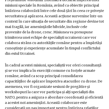
Președintele Volodimir Zelenski a declarat inițierea unei
misiuni speciale în România, având ca obiectiv principal
întărirea colaborării între cele două țări în ceea ce privește
securitatea și apărarea. Această acțiune survenine într-un
context în care situația de securitate din regiune devine tot
mai fragilă, iar amenințările hibride, inclusiv cele
provenite de la drone, cresc. Misiunea va presupune
trimiterea unei echipe de specialiști ucraineni care vor
colabora strâns cu autoritățile române pentru a împărtăși
cunoștințe și experiențe acumulate în timpul conflictului
din estul Ucrainei.
În cadrul acestei misiuni, specialiștii vor oferi consultanță
și se vor implica în exerciții comune cu forțele armate
române, având ca scop principal consolidarea
capacităților de apărare împotriva atacurilor cu drone. De
asemenea, vor fi organizate sesiuni de pregătire și
workshopuri la care vor participa și alți specialiști din
NATO, pentru a asigura o abordare coordonată și eficientă
a acestei noi amenințări. Această colaborare este
considerată un pas important pentru întărirea relațiilor