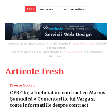
TAGS
cooperare
drone
securitate
- Ai nevoie de transport aeroport in Anglia? Încearcă
Airport Taxi London
. Calitate
la prețul corect.
- Companie specializata in tranzactionarea de
Criptomonede
si infrastructura
blockchain.
Articole fresh
Diverse Noutati
CFR Cluj a încheiat un contract cu Marius
Șumudică » Comentariile lui Varga și
toate informațiile despre contract