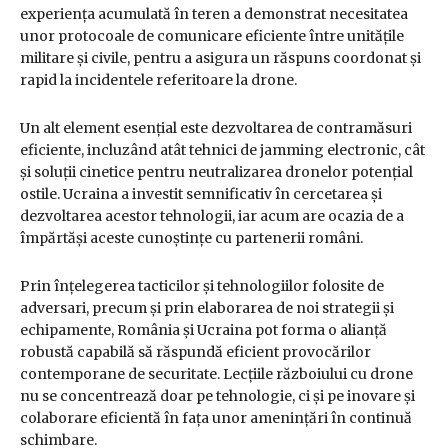
experiența acumulată în teren a demonstrat necesitatea
unor protocoale de comunicare eficiente între unitățile
militare și civile, pentru a asigura un răspuns coordonat și
rapid la incidentele referitoare la drone.
Un alt element esențial este dezvoltarea de contramăsuri
eficiente, incluzând atât tehnici de jamming electronic, cât
și soluții cinetice pentru neutralizarea dronelor potențial
ostile. Ucraina a investit semnificativ în cercetarea și
dezvoltarea acestor tehnologii, iar acum are ocazia de a
împărtăși aceste cunoștințe cu partenerii români.
Prin înțelegerea tacticilor și tehnologiilor folosite de
adversari, precum și prin elaborarea de noi strategii și
echipamente, România și Ucraina pot forma o alianță
robustă capabilă să răspundă eficient provocărilor
contemporane de securitate. Lecțiile războiului cu drone
nu se concentrează doar pe tehnologie, ci și pe inovare și
colaborare eficientă în fața unor amenințări în continuă
schimbare.