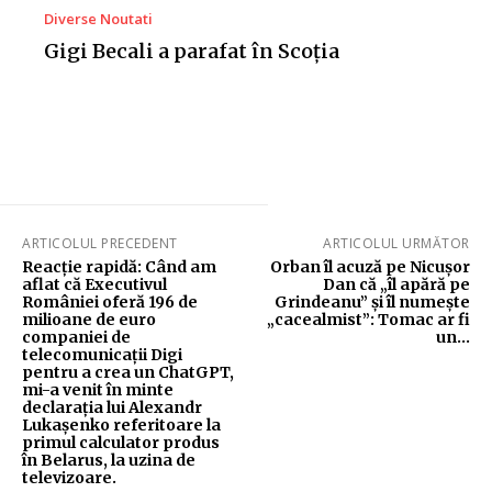
Diverse Noutati
Gigi Becali a parafat în Scoția
ARTICOLUL PRECEDENT
ARTICOLUL URMĂTOR
Reacție rapidă: Când am
Orban îl acuză pe Nicușor
aflat că Executivul
Dan că „îl apără pe
României oferă 196 de
Grindeanu” și îl numește
milioane de euro
„cacealmist”: Tomac ar fi
companiei de
un…
telecomunicații Digi
pentru a crea un ChatGPT,
mi-a venit în minte
declarația lui Alexandr
Lukașenko referitoare la
primul calculator produs
în Belarus, la uzina de
televizoare.