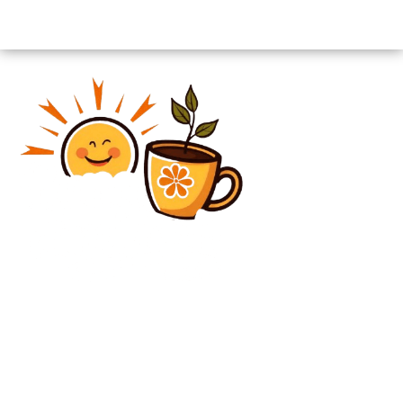
Diverse Noutati
Accident serios pe DN1 în județul Sibiu: Cinci indivizi
răniți duși la spital. Informații despre eveniment.
FOTO