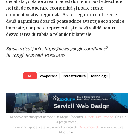
decât atât, colaborarea în acest domeniu poate deschide
noi căi de cooperare economică și poate crește
competitivitatea regională. Astfel, legătura dintre cele
două națiuni nu doar că poate aduce avantaje economice
imediate, dar poate reprezenta și o bază solidă pentru
dezvoltarea durabilă a relațiilor bilaterale.
Sursa articol / foto: https://news.google.com/home?
hl=ro&gl=RO&ceid=RO%3Aro
TAGS
cooperare
infrastructură
tehnologii
- Ai nevoie de transport aeroport in Anglia? Încearcă
Airport Taxi London
. Calitate
la prețul corect.
- Companie specializata in tranzactionarea de
Criptomonede
si infrastructura
blockchain.