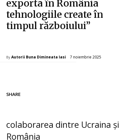
exporta în România
tehnologiile create în
timpul războiului”
Diverse Noutati
7 noiembrie 2025
Autorii Buna Dimineata Iasi
By
SHARE
colaborarea dintre Ucraina și
România