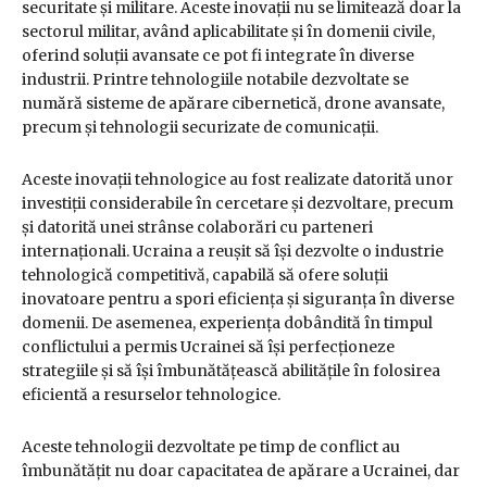
securitate și militare. Aceste inovații nu se limitează doar la
sectorul militar, având aplicabilitate și în domenii civile,
oferind soluții avansate ce pot fi integrate în diverse
industrii. Printre tehnologiile notabile dezvoltate se
numără sisteme de apărare cibernetică, drone avansate,
precum și tehnologii securizate de comunicații.
Aceste inovații tehnologice au fost realizate datorită unor
investiții considerabile în cercetare și dezvoltare, precum
și datorită unei strânse colaborări cu parteneri
internaționali. Ucraina a reușit să își dezvolte o industrie
tehnologică competitivă, capabilă să ofere soluții
inovatoare pentru a spori eficiența și siguranța în diverse
domenii. De asemenea, experiența dobândită în timpul
conflictului a permis Ucrainei să își perfecționeze
strategiile și să își îmbunătățească abilitățile în folosirea
eficientă a resurselor tehnologice.
Aceste tehnologii dezvoltate pe timp de conflict au
îmbunătățit nu doar capacitatea de apărare a Ucrainei, dar