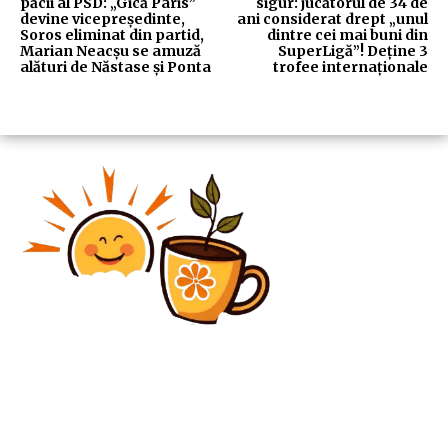
păcii al PSD: „Gică Paris”
sigur: jucătorul de 34 de
devine vicepreședinte,
ani considerat drept „unul
Soros eliminat din partid,
dintre cei mai buni din
Marian Neacșu se amuză
SuperLigă”! Deține 3
alături de Năstase și Ponta
trofee internaționale
Diverse Noutati
Dronă rusească pătrunde în aerul românesc și se
prăbușește la Parcheș / Apeluri la 112 din cauza