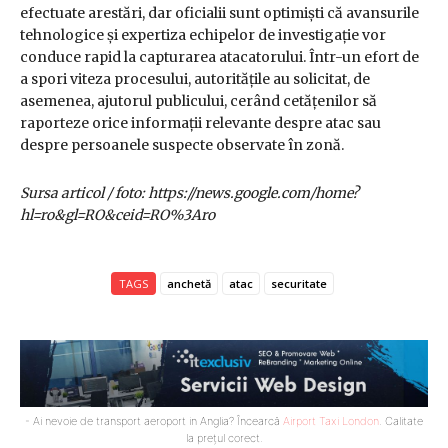
efectuate arestări, dar oficialii sunt optimiști că avansurile
tehnologice și expertiza echipelor de investigație vor
conduce rapid la capturarea atacatorului. Într-un efort de
a spori viteza procesului, autoritățile au solicitat, de
asemenea, ajutorul publicului, cerând cetățenilor să
raporteze orice informații relevante despre atac sau
despre persoanele suspecte observate în zonă.
Sursa articol / foto: https://news.google.com/home?
hl=ro&gl=RO&ceid=RO%3Aro
TAGS
anchetă
atac
securitate
- Ai nevoie de transport aeroport in Anglia? Încearcă
Airport Taxi London
. Calitate
la prețul corect.