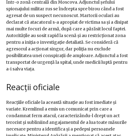
într-o zonă centrală din Moscova. Adjunctul șefului
spionajului militar rus se îndrepta spre birou când a fost
agresat de un suspect necunoscut. Martorii oculari au
declarat că atacatorul s-a apropiat de victima sa și a disipat
mai multe focuri de armă, după care a părăsit locul faptei.
Autoritățile au sosit rapid la scenă și au restricționat zona
pentru a iniția o investigație detaliată. Se consideră că
agresorul a acționat singur, dar poliția nu exclude
posibilitatea unei conspirații de amploare. Adjunctul a fost
transportat de urgență la spital, unde medicii luptă pentru
a-i salva viața.
Reacții oficiale
Reacțiile oficiale la această situație au fost imediate și
variate. Kremlinul a emis un comunicat prin care a
condamnat ferm atacul, caracterizându-l drept un act
terorist și subliniind angajamentul de a lua toate măsurile
necesare pentru a identifica și a pedepsi persoanele
implicate. Ministerul Apărării a menționat că acest atac