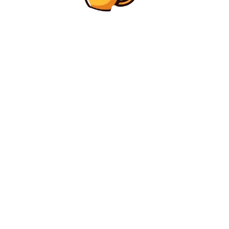
Diverse Noutati
Trump prezice prăbușirea Cubei, avertizează
Columbia și amenință Groenlanda: „Nu sunt sigur
dacă vor face față”
Diverse Noutati
BREAKING CNA a sistat licența Realitatea Plus
C
joi, august 6, 2026
35
București
Contact www.bunadimineataiasi.ro
Politica de cookies (GDPR)
Politică de confidențialitate – Bunadimineataiasi.ro