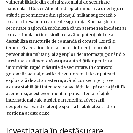
vulnerabilitățile din cadrul sistemului de securitate
națională al Rusiei. Atacul îndreptat împotriva unei figuri
atât de proeminente din spionajul militar sugerează o
posibilă breșă în măsurile de siguranță. Specialiștii în
securitate națională subliniază că un asemenea incident ar
putea stimula acțiuni similare, având potențialul de a
destabiliza structurile de comandă și control. Există și
temeri că acest incident ar putea influența moralul
personalului militar și al agenților de informații, punând o
presiune suplimentară asupra autorităților pentru a
îmbunătăți rapid măsurile de securitate. În contextul
geopolitic actual, o astfel de vulnerabilitate ar putea fi
exploatată de actori externi, având consecințe grave
asupra stabilității interne și capacității de apărare a țării. De
asemenea, acest eveniment ar putea afecta relațiile
internaționale ale Rusiei, partenerii și adversarii
deopotrivă având o atenție sporită la abilitatea sa de a
gestiona aceste crize.
Investigația în desfășurare