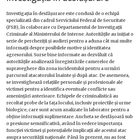
Investigația în desfășurare este condusă de o echipă
specializată din cadrul Serviciului Federal de Securitate
(FSB), în colaborare cu Departamentul de Investigații
Criminale al Ministerului de Interne. Autoritățile au inițiat o
serie de percheziții și audieri pentru a aduna cât mai multe
informații despre posibilele motive și identitatea
agresorului. Surse bine informate au dezvăluit că
autoritățile analizează înregistrările camerelor de
supraveghere din zona incidentului pentru a urmări
parcursul atacatorului înainte și după atac. De asemenea,
se investighează relațiile personale și profesionale ale
victimei pentru a identifica eventuale conflicte sau
amenințări anterioare. Echipele de criminalistică au
recoltat probe de la fața locului, inclusiv proiectile și urme
biologice, care sunt acum analizate în laborator pentru a
obține informații suplimentare. Ancheta se desfășoară sub
o presiune semnificativă, având în vedere importanța
funcției victimei și potențialele implicații ale acestui atac
asupra securității naționale. Până în prezent, nu au fost