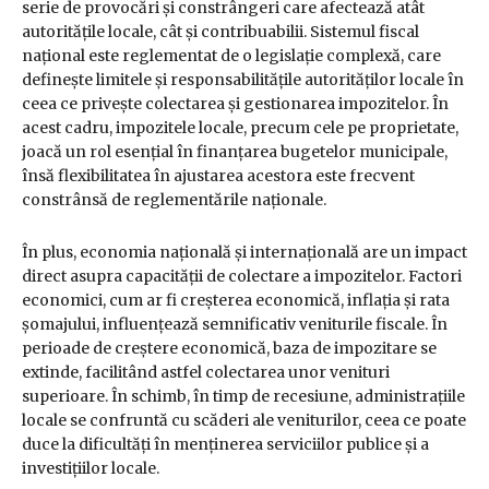
serie de provocări și constrângeri care afectează atât
autoritățile locale, cât și contribuabilii. Sistemul fiscal
național este reglementat de o legislație complexă, care
definește limitele și responsabilitățile autorităților locale în
ceea ce privește colectarea și gestionarea impozitelor. În
acest cadru, impozitele locale, precum cele pe proprietate,
joacă un rol esențial în finanțarea bugetelor municipale,
însă flexibilitatea în ajustarea acestora este frecvent
constrânsă de reglementările naționale.
În plus, economia națională și internațională are un impact
direct asupra capacității de colectare a impozitelor. Factori
economici, cum ar fi creșterea economică, inflația și rata
șomajului, influențează semnificativ veniturile fiscale. În
perioade de creștere economică, baza de impozitare se
extinde, facilitând astfel colectarea unor venituri
superioare. În schimb, în timp de recesiune, administrațiile
locale se confruntă cu scăderi ale veniturilor, ceea ce poate
duce la dificultăți în menținerea serviciilor publice și a
investițiilor locale.