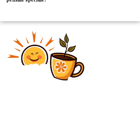
Diverse Noutati
UEFA a hotărât după faultul „horror” comis de Luis
Diaz, care l-a determinat pe Hakimi să părăsească
terenul în lacrimi.