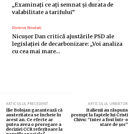
„Examinați ce ați semnat și durata de
valabilitate a tarifului”
Diverse Noutati
Nicușor Dan critică ajustările PSD ale
legislației de decarbonizare: „Voi analiza
cu cea mai mare…
ARTICOLUL PRECEDENT
ARTICOLUL URMĂTOR
Ilie Bolojan garantează că
Italienii au răspuns
austeritatea se încheie în
prompt la faptele lui Cristi
acest an. Ce efecte ar
Chivu: ”Inter a fost într-o
putea avea o prorogare a
stare de șoc”
deciziei CCR referitoare la
pensiile speciale?