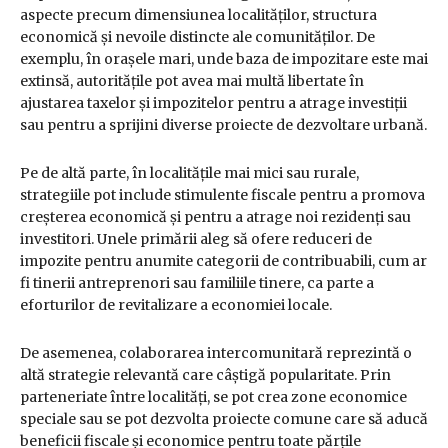
aspecte precum dimensiunea localităților, structura
economică și nevoile distincte ale comunităților. De
exemplu, în orașele mari, unde baza de impozitare este mai
extinsă, autoritățile pot avea mai multă libertate în
ajustarea taxelor și impozitelor pentru a atrage investiții
sau pentru a sprijini diverse proiecte de dezvoltare urbană.
Pe de altă parte, în localitățile mai mici sau rurale,
strategiile pot include stimulente fiscale pentru a promova
creșterea economică și pentru a atrage noi rezidenți sau
investitori. Unele primării aleg să ofere reduceri de
impozite pentru anumite categorii de contribuabili, cum ar
fi tinerii antreprenori sau familiile tinere, ca parte a
eforturilor de revitalizare a economiei locale.
De asemenea, colaborarea intercomunitară reprezintă o
altă strategie relevantă care câștigă popularitate. Prin
parteneriate între localități, se pot crea zone economice
speciale sau se pot dezvolta proiecte comune care să aducă
beneficii fiscale și economice pentru toate părțile