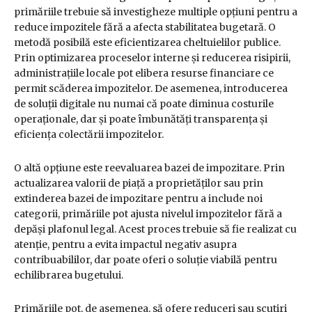
primăriile trebuie să investigheze multiple opțiuni pentru a
reduce impozitele fără a afecta stabilitatea bugetară. O
metodă posibilă este eficientizarea cheltuielilor publice.
Prin optimizarea proceselor interne și reducerea risipirii,
administrațiile locale pot elibera resurse financiare ce
permit scăderea impozitelor. De asemenea, introducerea
de soluții digitale nu numai că poate diminua costurile
operaționale, dar și poate îmbunătăți transparența și
eficiența colectării impozitelor.
O altă opțiune este reevaluarea bazei de impozitare. Prin
actualizarea valorii de piață a proprietăților sau prin
extinderea bazei de impozitare pentru a include noi
categorii, primăriile pot ajusta nivelul impozitelor fără a
depăși plafonul legal. Acest proces trebuie să fie realizat cu
atenție, pentru a evita impactul negativ asupra
contribuabililor, dar poate oferi o soluție viabilă pentru
echilibrarea bugetului.
Primăriile pot, de asemenea, să ofere reduceri sau scutiri