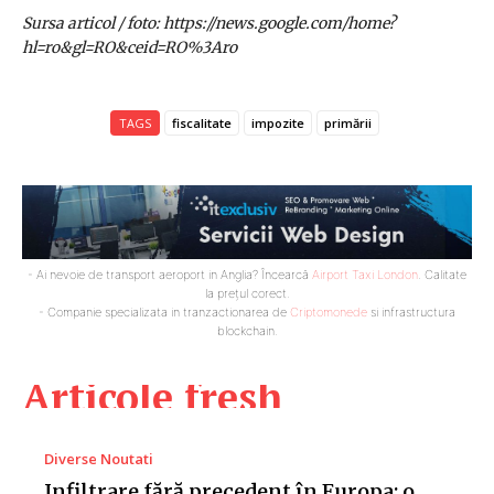
Sursa articol / foto: https://news.google.com/home?
hl=ro&gl=RO&ceid=RO%3Aro
TAGS
fiscalitate
impozite
primării
- Ai nevoie de transport aeroport in Anglia? Încearcă
Airport Taxi London
. Calitate
la prețul corect.
- Companie specializata in tranzactionarea de
Criptomonede
si infrastructura
blockchain.
Articole fresh
Diverse Noutati
Infiltrare fără precedent în Europa: o