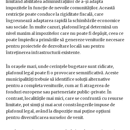
limitând abilitatea administrațiilor de a-și adapta
impozitele în funcție de nevoile comunităților. Această
restricție poate conduce la rigiditate fiscală, care
îngreunează adaptarea rapidă la schimbările economice
sau sociale. În multe cazuri, plafonul legal determină un
nivel maxim al impozitelor care nu poate fi depășit, ceea ce
poate împiedica primăriile să genereze veniturile necesare
pentru proiectele de dezvoltare locală sau pentru
întreținerea infrastructurii existente.
În orașele mari, unde cerințele bugetare sunt ridicate,
plafonul legal poate fi o provocare semnificativă. Aceste
municipalități trebuie să identifice soluții alternative
pentru a completa veniturile, cum ar fi atragerea de
fonduri europene sau parteneriate public-private. În
contrast, localitățile mai mici, care se confruntă cu resurse
limitate, pot simți și mai acut constrângerile impuse de
plafonul legal, având la dispoziție mai puține opțiuni
pentru diversificarea surselor de venit.