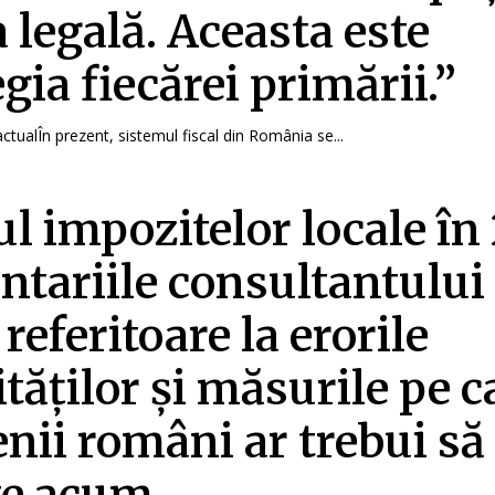
a legală. Aceasta este
gia fiecărei primării.”
actualÎn prezent, sistemul fiscal din România se...
l impozitelor locale în
tariile consultantului
 referitoare la erorile
ităților și măsurile pe c
enii români ar trebui să 