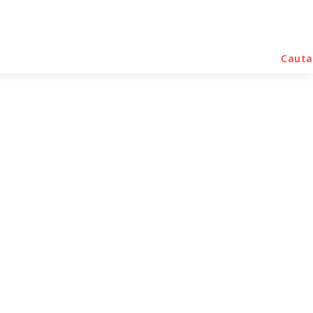
rse Noutati
Home & Deco
Sanatate / Hobby
Cauta
litate