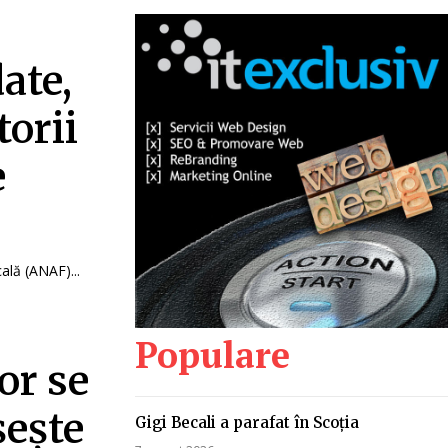
ate,
orii
e
ală (ANAF)...
Populare
or se
șește
Gigi Becali a parafat în Scoția