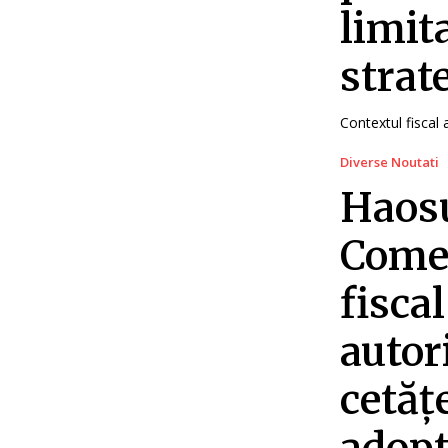
limit
strate
Contextul fiscal 
Diverse Noutati
Haosu
Comen
fiscal
autor
cetăț