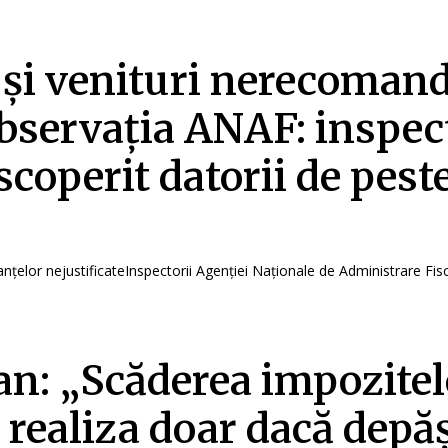
 și venituri nerecomand
bservația ANAF: inspect
scoperit datorii de pest
anțelor nejustificateInspectorii Agenției Naționale de Administrare Fisc
an: „Scăderea impozitel
 realiza doar dacă depă