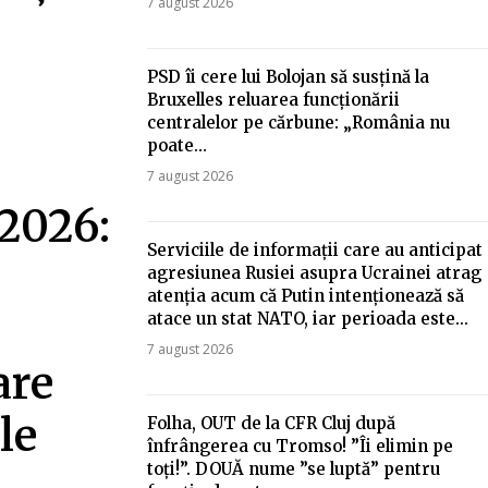
7 august 2026
PSD îi cere lui Bolojan să susțină la
Bruxelles reluarea funcționării
centralelor pe cărbune: „România nu
poate…
7 august 2026
 2026:
Serviciile de informații care au anticipat
agresiunea Rusiei asupra Ucrainei atrag
atenția acum că Putin intenționează să
atace un stat NATO, iar perioada este...
7 august 2026
are
le
Folha, OUT de la CFR Cluj după
înfrângerea cu Tromso! ”Îi elimin pe
toți!”. DOUĂ nume ”se luptă” pentru