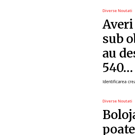
Diverse Noutati
Averi
sub o
au de
540…
Identificarea cre
Diverse Noutati
Boloj
poate