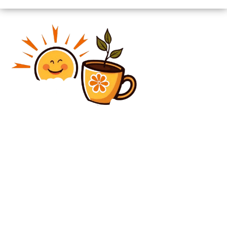
Diverse Noutati
Parchetul European evaluează achiziția de microbuze
supraestimate prin PNRR
Diverse Noutati
Un petrolier supus sancțiunilor a trecut prin