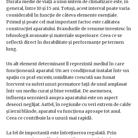
Durata medie de viață a unui sistem de climatizare este, în
general, între 10 și 15 ani. Totuși, acest interval poate varia
considerabil în funcție de câteva elemente esențiale.
Primul și poate cel mai important factor este calitatea
construcției aparatului. Brandurile de renume investesc în
tehnologii avansate și materiale superioare. Ceea ce se
reflectă direct în durabilitate și performanțe pe termen
lung.
Un alt element determinant îl reprezintă mediul în care
funcționează aparatul. Un aer condiționat instalat într-un
spațiu cu praf excesiv, umiditate crescută sau fumat
frecvent va suferi uzuri premature față de unul amplasat
într-un mediu curat și bine ventilat. De asemenea,
influența sezonieră asupra aparatului este un aspect
deseori neglijat. Astfel, în regiunile cu veri extrem de calde
și ierni blânde, aparatul va funcționa aproape tot anul.
Ceea ce contribuie la o uzură mai rapidă.
La fel de importantă este întreținerea regulată. Prin