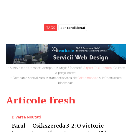
TAGS
aer conditionat
- Ai nevoie de transport aeroport in Anglia? Încearcă
Airport Taxi London
. Calitate
la prețul corect.
- Companie specializata in tranzactionarea de
Criptomonede
si infrastructura
blockchain.
Articole fresh
Diverse Noutati
Farul – Csikszereda 3-2: O victorie