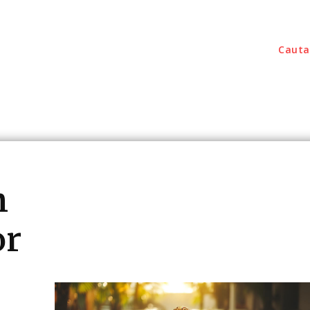
Cauta
outati
Home & Deco
Sanatate / Hobby
Tec
n
or