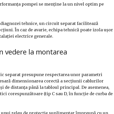
 performanța pompei se menține la un nivel optim pe
l diagnozei tehnice, un circuit separat facilitează
cțiuni. În caz de avarie, echipa tehnică poate izola ușor
talației electrice generale.
în vedere la montarea
ric separat presupune respectarea unor parametri
ecesară dimensionarea corectă a secțiunii cablurilor
 și de distanța până la tabloul principal. De asemenea,
tici corespunzătoare (tip C sau D, în funcție de curba de
 a unui releu de protecție suplimentar împreună cu un