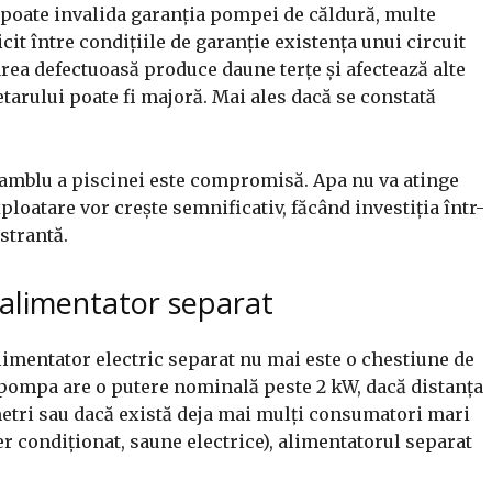
oate invalida garanția pompei de căldură, multe
t între condițiile de garanție existența unui circuit
larea defectuoasă produce daune terțe și afectează alte
arului poate fi majoră. Mai ales dacă se constată
samblu a piscinei este compromisă. Apa nu va atinge
loatare vor crește semnificativ, făcând investiția într-
strantă.
 alimentator separat
alimentator electric separat nu mai este o chestiune de
ă pompa are o putere nominală peste 2 kW, dacă distanța
metri sau dacă există deja mai mulți consumatori mari
er condiționat, saune electrice), alimentatorul separat