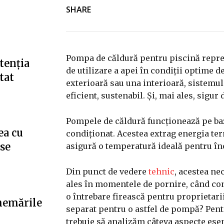
SHARE
Pompa de căldură pentru piscină repre
tenția
de utilizare a apei în condiții optime d
tat
exterioară sau una interioară, sistemul 
eficient, sustenabil. Și, mai ales, sigur
Pompele de căldură funcționează pe baz
ea cu
condiționat. Acestea extrag energia term
”se
asigură o temperatură ideală pentru îno
Din punct de vedere
tehnic
, acestea ne
ales în momentele de pornire, când con
o întrebare firească pentru proprietari
hemările
separat pentru o astfel de pompă? Pent
trebuie să analizăm câteva aspecte esen