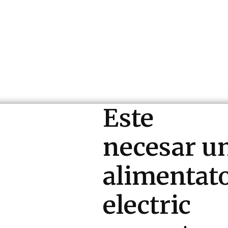
ri si Industrii
Cultura si Entertainment
Diverse N
Este
necesar u
alimentat
electric