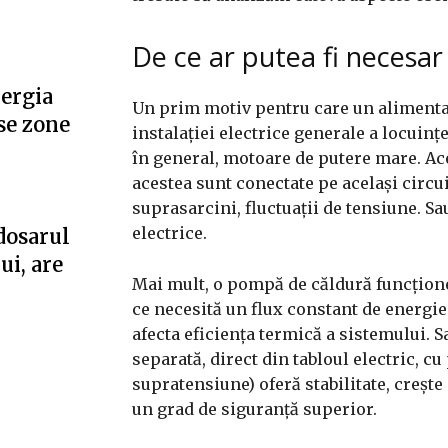
De ce ar putea fi necesa
nergia
Un prim motiv pentru care un alimentat
se zone
instalației electrice generale a locuin
în general, motoare de putere mare. Aces
acestea sunt conectate pe același circu
suprasarcini, fluctuații de tensiune. S
electrice.
dosarul
ui, are
Mai mult, o pompă de căldură funcțion
ce necesită un flux constant de energie
afecta eficiența termică a sistemului.
separată, direct din tabloul electric, cu
supratensiune) oferă stabilitate, crește
un grad de siguranță superior.