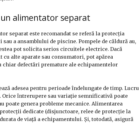
r un alimentator separat
or separat este recomandat se referă la protecția
ței sau a ansamblului de piscine. Pompele de căldură au,
tea pot solicita serios circuitele electrice. Dacă
it cu alte aparate sau consumatori, pot apărea
au chiar defectări premature ale echipamentelor
ează adesea pentru perioade îndelungate de timp. Lucru
. Orice întrerupere sau variație semnificativă poate
 Sau poate genera probleme mecanice. Alimentarea
 protecții dedicate (disjunctoare, relee de protecție la
 durata de viață a echipamentului. Și, totodată, asigură