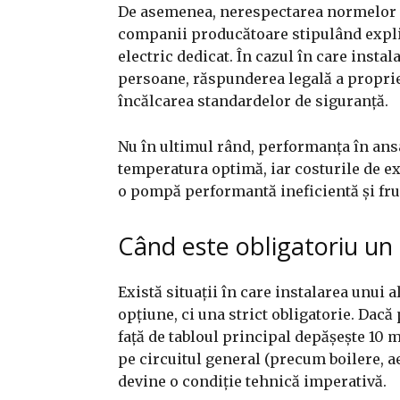
De asemenea, nerespectarea normelor p
companii producătoare stipulând explici
electric dedicat. În cazul în care insta
persoane, răspunderea legală a propriet
încălcarea standardelor de siguranță.
Nu în ultimul rând, performanța în an
temperatura optimă, iar costurile de exp
o pompă performantă ineficientă și fru
Când este obligatoriu un
Există situații în care instalarea unui 
opțiune, ci una strict obligatorie. Dac
față de tabloul principal depășește 10 
pe circuitul general (precum boilere, a
devine o condiție tehnică imperativă.