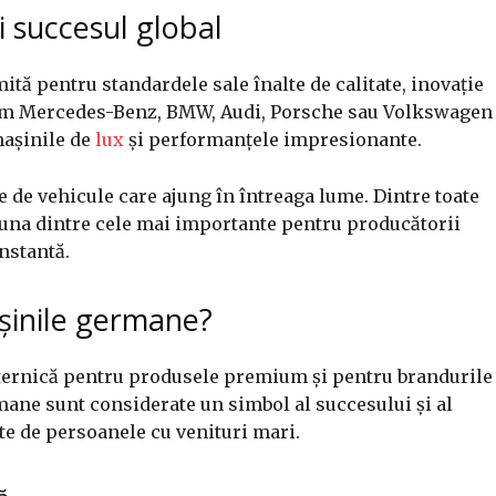
 succesul global
tă pentru standardele sale înalte de calitate, inovație
cum Mercedes-Benz, BMW, Audi, Porsche sau Volkswagen
mașinile de
lux
și performanțele impresionante.
de vehicule care ajung în întreaga lume. Dintre toate
t una dintre cele mai importante pentru producătorii
nstantă.
așinile germane?
uternică pentru produsele premium și pentru brandurile
ane sunt considerate un simbol al succesului și al
ate de persoanele cu venituri mari.