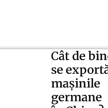
ri si Industrii
Cultura si Entertainment
Diverse N
Cât de bin
se export
mașinile
germane