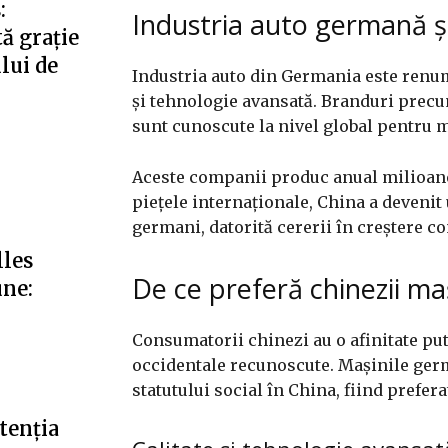
:
Industria auto germană și
ă grație
ului de
Industria auto din Germania este renumi
și tehnologie avansată. Branduri pre
sunt cunoscute la nivel global pentru 
Aceste companii produc anual milioane 
piețele internaționale, China a deveni
germani, datorită cererii în creștere co
lles
De ce preferă chinezii m
une:
Consumatorii chinezi au o afinitate p
occidentale recunoscute. Mașinile germ
statutului social în China, fiind prefer
tenția