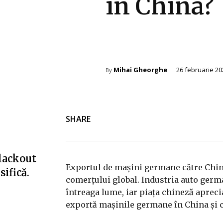
în China?
Afaceri si Industrii
Mihai Gheorghe
26 februarie 20
By
SHARE
blackout
Exportul de mașini germane către China
ifică.
comerțului global. Industria auto german
întreaga lume, iar piața chineză apreciaz
exportă mașinile germane în China și c