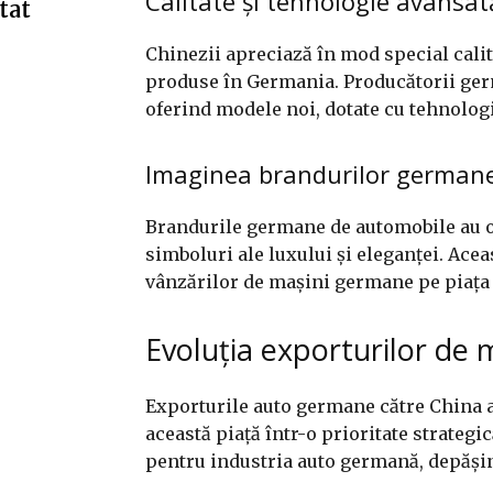
Calitate și tehnologie avansat
tat
Chinezii apreciază în mod special calit
produse în Germania. Producătorii germ
oferind modele noi, dotate cu tehnologi
Imaginea brandurilor german
Brandurile germane de automobile au o 
simboluri ale luxului și eleganței. Acea
vânzărilor de mașini germane pe piața
Evoluția exporturilor de
Exporturile auto germane către China a
această piață într-o prioritate strategi
pentru industria auto germană, depășin