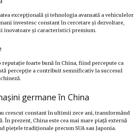
ă
atea excepțională și tehnologia avansată a vehiculelor
ani investesc constant în cercetare și dezvoltare,
i inovatoare și caracteristici premium.
e
reputație foarte bună în China, fiind percepute ca
stă percepție a contribuit semnificativ la succesul
 chineză.
 mașini germane în China
u crescut constant în ultimii zece ani, transformând
că. În prezent, China este cea mai mare piață externă
d piețele tradiționale precum SUA sau Japonia.