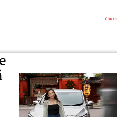
Cauta
outati
Home & Deco
Sanatate / Hobby
Tec
e
ă