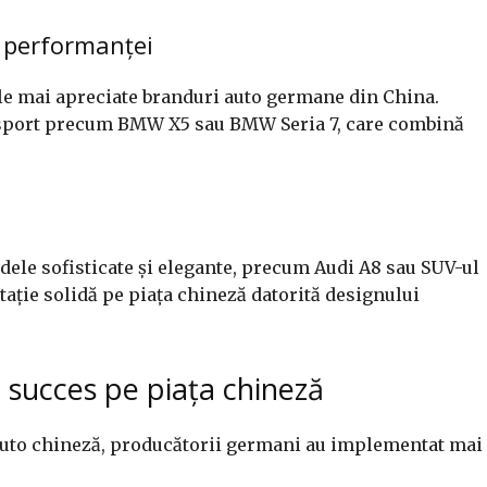
i performanței
le mai apreciate branduri auto germane din China.
sport precum BMW X5 sau BMW Seria 7, care combină
ele sofisticate și elegante, precum Audi A8 sau SUV-ul
ație solidă pe piața chineză datorită designului
 succes pe piața chineză
 auto chineză, producătorii germani au implementat mai