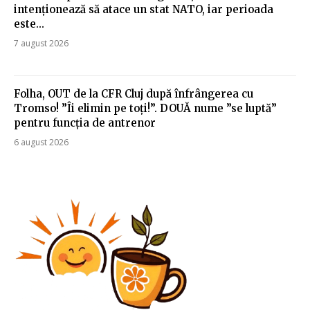
intenționează să atace un stat NATO, iar perioada
este...
7 august 2026
Folha, OUT de la CFR Cluj după înfrângerea cu
Tromso! ”Îi elimin pe toți!”. DOUĂ nume ”se luptă”
pentru funcția de antrenor
6 august 2026