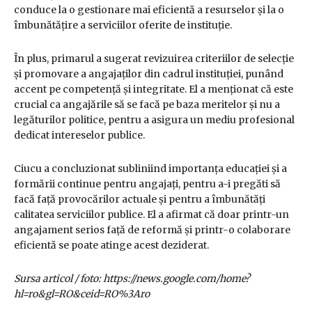
conduce la o gestionare mai eficientă a resurselor și la o
îmbunătățire a serviciilor oferite de instituție.
În plus, primarul a sugerat revizuirea criteriilor de selecție
și promovare a angajaților din cadrul instituției, punând
accent pe competență și integritate. El a menționat că este
crucial ca angajările să se facă pe baza meritelor și nu a
legăturilor politice, pentru a asigura un mediu profesional
dedicat intereselor publice.
Ciucu a concluzionat subliniind importanța educației și a
formării continue pentru angajați, pentru a-i pregăti să
facă față provocărilor actuale și pentru a îmbunătăți
calitatea serviciilor publice. El a afirmat că doar printr-un
angajament serios față de reformă și printr-o colaborare
eficientă se poate atinge acest deziderat.
Sursa articol / foto: https://news.google.com/home?
hl=ro&gl=RO&ceid=RO%3Aro