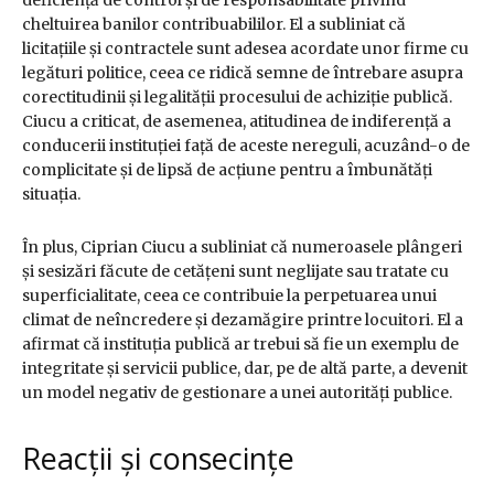
deficiență de control și de responsabilitate privind
cheltuirea banilor contribuabililor. El a subliniat că
licitațiile și contractele sunt adesea acordate unor firme cu
legături politice, ceea ce ridică semne de întrebare asupra
corectitudinii și legalității procesului de achiziție publică.
Ciucu a criticat, de asemenea, atitudinea de indiferență a
conducerii instituției față de aceste nereguli, acuzând-o de
complicitate și de lipsă de acțiune pentru a îmbunătăți
situația.
În plus, Ciprian Ciucu a subliniat că numeroasele plângeri
și sesizări făcute de cetățeni sunt neglijate sau tratate cu
superficialitate, ceea ce contribuie la perpetuarea unui
climat de neîncredere și dezamăgire printre locuitori. El a
afirmat că instituția publică ar trebui să fie un exemplu de
integritate și servicii publice, dar, pe de altă parte, a devenit
un model negativ de gestionare a unei autorități publice.
Reacții și consecințe