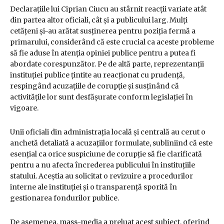
Declarațiile lui Ciprian Ciucu au stârnit reacții variate atât
din partea altor oficiali, cât și a publicului larg. Mulți
cetățeni și-au arătat susținerea pentru poziția fermă a
primarului, considerând că este crucial ca aceste probleme
să fie aduse în atenția opiniei publice pentru a putea fi
abordate corespunzător. Pe de altă parte, reprezentanții
instituției publice țintite au reacționat cu prudență,
respingând acuzațiile de corupție și susținând că
activitățile lor sunt desfășurate conform legislației în
vigoare.
Unii oficiali din administrația locală și centrală au cerut o
anchetă detaliată a acuzațiilor formulate, subliniind că este
esențial ca orice suspiciune de corupție să fie clarificată
pentru a nu afecta încrederea publicului în instituțiile
statului. Aceștia au solicitat o revizuire a procedurilor
interne ale instituției și o transparență sporită în
gestionarea fondurilor publice.
De asemenea, mass-media a preluat acest subiect, oferind