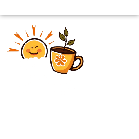
Diverse Noutati
Proiect legislativ referitor la reglementarea
activităților de prostituție în România, propus în
Parlament: „Legea stabilește un control riguros”