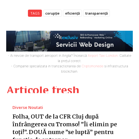
TAGS
corupție
eficiență
transparență
- Ai nevoie de transport aeroport in Anglia? Încearcă
Airport Taxi London
. Calitate
la prețul corect.
- Companie specializata in tranzactionarea de
Criptomonede
si infrastructura
blockchain.
Articole fresh
Diverse Noutati
Folha, OUT de la CFR Cluj după
înfrângerea cu Tromso! ”Îi elimin pe
toți!”. DOUĂ nume ”se luptă” pentru