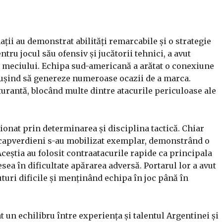
ții au demonstrat abilități remarcabile și o strategie
tru jocul său ofensiv și jucătorii tehnici, a avut
 meciului. Echipa sud-americană a arătat o conexiune
reușind să genereze numeroase ocazii de a marca.
cturantă, blocând multe dintre atacurile periculoase ale
ionat prin determinarea și disciplina tactică. Chiar
ii capverdieni s-au mobilizat exemplar, demonstrând o
Aceștia au folosit contraatacurile rapide ca principala
a în dificultate apărarea adversă. Portarul lor a avut
uturi dificile și menținând echipa în joc până în
at un echilibru între experiența și talentul Argentinei și