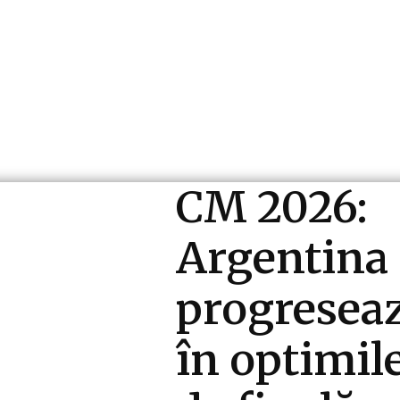
ri si Industrii
Cultura si Entertainment
Diverse N
CM 2026:
Argentina
progresea
în optimil