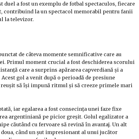
t duel a fost un exemplu de fotbal spectaculos, fiecare
t, contribuind la un spectacol memorabil pentru fanii
l la televizor.
 punctat de câteva momente semnificative care au
dei. Primul moment crucial a fost deschiderea scorului
 distanță care a surprins apărarea capverdiană și a
 Acest gol a venit după o perioadă de presiune
 reușit să își impună ritmul și să creeze primele mari
tată, iar egalarea a fost consecința unei faze fixe
rea argentiniană pe picior greșit. Golul egalizator a
ipe căutând cu fervoare să revină în avantaj. Un alt
 doua, când un șut impresionant al unui jucător