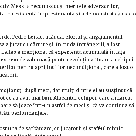
ectiv. Messi a recunoscut și meritele adversarilor,
tat o rezistență impresionantă și a demonstrat că este o
erde, Pedro Leitao, a lăudat efortul și angajamentul
sa a jucat cu dăruire și, în ciuda înfrângerii, a fost
 Leitao a menționat că experiența acumulată în fața
i extrem de valoroasă pentru evoluția viitoare a echipei
erilor pentru sprijinul lor necondiționat, care a fost o
ucători.
emoționați după meci, dar mulți dintre ei au susținut că
 tot ce au avut mai bun. Atacantul echipei, care a marcat
noare să joace într-un astfel de meci și că va continua să
tăți performanțele.
st una de sărbătoare, cu jucătorii și staff-ul tehnic
mile de finală. Antrenorul