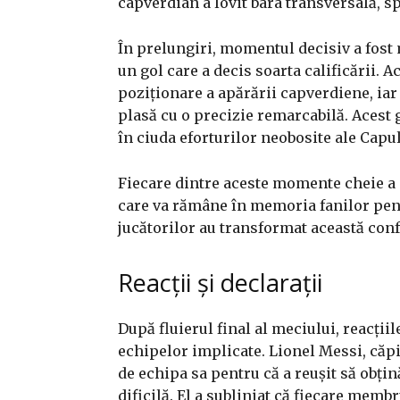
capverdian a lovit bara transversală, sp
În prelungiri, momentul decisiv a fost 
un gol care a decis soarta calificării. A
poziționare a apărării capverdiene, iar
plasă cu o precizie remarcabilă. Acest g
în ciuda eforturilor neobosite ale Capu
Fiecare dintre aceste momente cheie a 
care va rămâne în memoria fanilor pen
jucătorilor au transformat această conf
Reacții și declarații
După fluierul final al meciului, reacțiile
echipelor implicate. Lionel Messi, căp
de echipa sa pentru că a reușit să obțin
dificilă. El a subliniat că fiecare membru