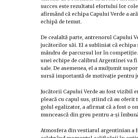
succes este rezultatul efortului lor col
afirmând că echipa Capului Verde a ară
echipă de temut.
De cealaltă parte, antrenorul Capului V
jucătorilor săi. El a subliniat că echipa 
mândru de parcursul lor în competiție.
unei echipe de calibrul Argentinei va f
sale. De asemenea, el a mulțumit suport
sursă importantă de motivație pentru j
Jucătorii Capului Verde au fost vizibil 
pleacă cu capul sus, știind că au oferit
golul egalizator, a afirmat că a fost o o
muncească din greu pentru a-și îmbună
Atmosfera din vestiarul argentinian a fo
celebrând momentul calificării în opti