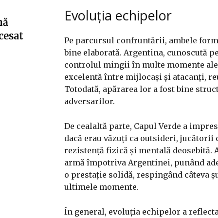
Evoluția echipelor
nă
cesat
Pe parcursul confruntării, ambele forma
bine elaborată. Argentina, cunoscută pen
controlul mingii în multe momente ale
excelentă între mijlocași și atacanți, 
Totodată, apărarea lor a fost bine stru
adversarilor.
De cealaltă parte, Capul Verde a impres
dacă erau văzuți ca outsideri, jucător
rezistență fizică și mentală deosebită. 
armă împotriva Argentinei, punând adese
o prestație solidă, respingând câteva ș
ultimele momente.
În general, evoluția echipelor a reflect