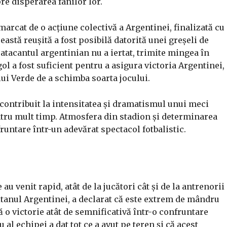
re disperarea fanilor lor.
marcat de o acțiune colectivă a Argentinei, finalizată cu
ceastă reușită a fost posibilă datorită unei greșeli de
 atacantul argentinian nu a iertat, trimite mingea în
ol a fost suficient pentru a asigura victoria Argentinei,
lui Verde de a schimba soarta jocului.
contribuit la intensitatea și dramatismul unui meci
tru mult timp. Atmosfera din stadion și determinarea
runtare într-un adevărat spectacol fotbalistic.
 au venit rapid, atât de la jucători cât și de la antrenorii
itanul Argentinei, a declarat că este extrem de mândru
ă o victorie atât de semnificativă într-o confruntare
 al echipei a dat tot ce a avut pe teren și că acest