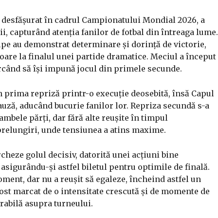
, desfășurat în cadrul Campionatului Mondial 2026, a
ii, capturând atenția fanilor de fotbal din întreaga lume.
ipe au demonstrat determinare și dorință de victorie,
toare la finalul unei partide dramatice. Meciul a început
ercând să își impună jocul din primele secunde.
n prima repriză printr-o execuție deosebită, însă Capul
pauză, aducând bucurie fanilor lor. Repriza secundă s-a
 ambele părți, dar fără alte reușite în timpul
prelungiri, unde tensiunea a atins maxime.
cheze golul decisiv, datorită unei acțiuni bine
 asigurându-și astfel biletul pentru optimile de finală.
ment, dar nu a reușit să egaleze, încheind astfel un
ost marcat de o intensitate crescută și de momente de
urabilă asupra turneului.