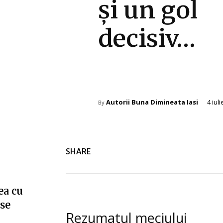
și un gol
decisiv…
Diverse Noutati
Autorii Buna Dimineata Iasi
4 iul
By
SHARE
ea cu
”se
Rezumatul meciului