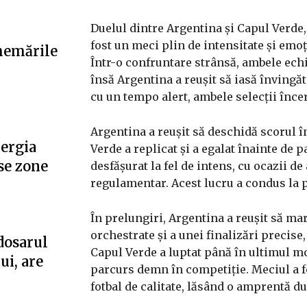
Duelul dintre Argentina și Capul Verde
fost un meci plin de intensitate și emoț
hemările
Într-o confruntare strânsă, ambele ech
însă Argentina a reușit să iasă învingă
cu un tempo alert, ambele selecții înc
Argentina a reușit să deschidă scorul î
nergia
Verde a replicat și a egalat înainte de 
se zone
desfășurat la fel de intens, cu ocazii de
regulamentar. Acest lucru a condus la 
În prelungiri, Argentina a reușit să mar
orchestrate și a unei finalizări precise,
dosarul
Capul Verde a luptat până în ultimul mo
ui, are
parcurs demn în competiție. Meciul a f
fotbal de calitate, lăsând o amprentă d