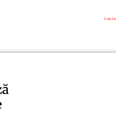
Cauta
outati
Home & Deco
Sanatate / Hobby
Tec
ză
e