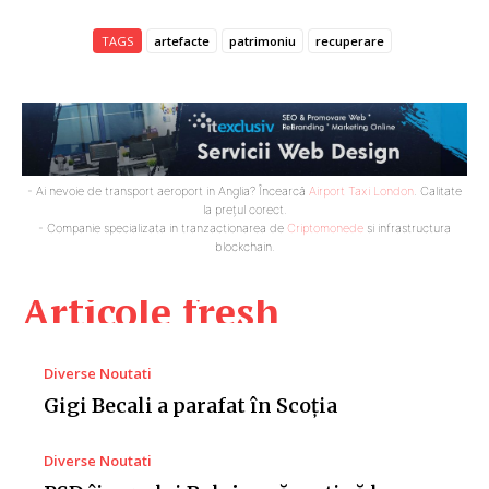
TAGS
artefacte
patrimoniu
recuperare
- Ai nevoie de transport aeroport in Anglia? Încearcă
Airport Taxi London
. Calitate
la prețul corect.
- Companie specializata in tranzactionarea de
Criptomonede
si infrastructura
blockchain.
Articole fresh
Diverse Noutati
Gigi Becali a parafat în Scoția
Diverse Noutati