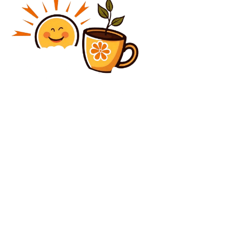
Diverse Noutati
CM 2026: Olanda a câștigat împotriva Suediei în
Grupa F a competiției finale
Diverse Noutati
Laura Vicol declanșează un atac vehement împotriva
lui Ionuț Moșteanu după disputa legată de studiile
sale: „Un minister esențial condus de un fraudulos”