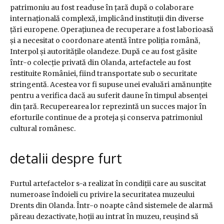
patrimoniu au fost readuse în țară după o colaborare
internațională complexă, implicând instituții din diverse
țări europene. Operațiunea de recuperare a fost laborioasă
și a necesitat o coordonare atentă între poliția română,
Interpol și autoritățile olandeze. După ce au fost găsite
într-o colecție privată din Olanda, artefactele au fost
restituite României, fiind transportate sub o securitate
stringentă. Acestea vor fi supuse unei evaluări amănunțite
pentru a verifica dacă au suferit daune în timpul absenței
din țară. Recuperearea lor reprezintă un succes major în
eforturile continue de a proteja și conserva patrimoniul
cultural românesc.
detalii despre furt
Furtul artefactelor s-a realizat în condiții care au suscitat
numeroase îndoieli cu privire la securitatea muzeului
Drents din Olanda. Într-o noapte când sistemele de alarmă
păreau dezactivate, hoții au intrat în muzeu, reușind să