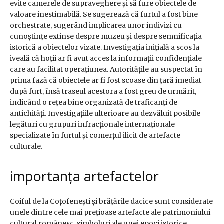
evite camerele de supraveghere și să fure obiectele de
valoare inestimabilă. Se sugerează că furtul a fost bine
orchestrate, sugerând implicarea unor indivizi cu
cunoștințe extinse despre muzeu și despre semnificația
istorică a obiectelor vizate. Investigația inițială a scos la
iveală că hoții ar fi avut acces la informații confidențiale
care au facilitat operațiunea. Autoritățile au suspectat în
prima fază că obiectele ar fi fost scoase din țară imediat
după furt, însă traseul acestora a fost greu de urmărit,
indicând o rețea bine organizată de traficanți de
antichități. Investigațiile ulterioare au dezvăluit posibile
legături cu grupuri infracționale internaționale
specializate în furtul și comerțul ilicit de artefacte
culturale.
importanța artefactelor
Coiful de la Coțofenești și brățările dacice sunt considerate
unele dintre cele mai prețioase artefacte ale patrimoniului
cultural românesc, simboluri ale unei epoci istorice