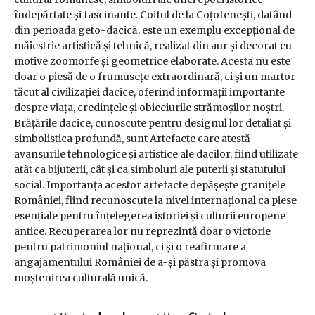
îndepărtate și fascinante. Coiful de la Coțofenești, datând
din perioada geto-dacică, este un exemplu excepțional de
măiestrie artistică și tehnică, realizat din aur și decorat cu
motive zoomorfe și geometrice elaborate. Acesta nu este
doar o piesă de o frumusețe extraordinară, ci și un martor
tăcut al civilizației dacice, oferind informații importante
despre viața, credințele și obiceiurile strămoșilor noștri.
Brățările dacice, cunoscute pentru designul lor detaliat și
simbolistica profundă, sunt Artefacte care atestă
avansurile tehnologice și artistice ale dacilor, fiind utilizate
atât ca bijuterii, cât și ca simboluri ale puterii și statutului
social. Importanța acestor artefacte depășește granițele
României, fiind recunoscute la nivel internațional ca piese
esențiale pentru înțelegerea istoriei și culturii europene
antice. Recuperarea lor nu reprezintă doar o victorie
pentru patrimoniul național, ci și o reafirmare a
angajamentului României de a-și păstra și promova
moștenirea culturală unică.