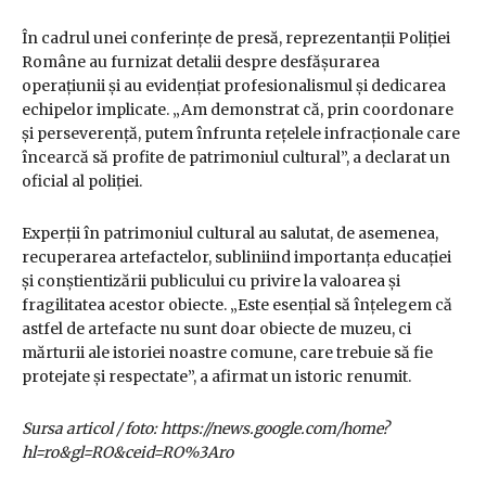
În cadrul unei conferințe de presă, reprezentanții Poliției
Române au furnizat detalii despre desfășurarea
operațiunii și au evidențiat profesionalismul și dedicarea
echipelor implicate. „Am demonstrat că, prin coordonare
și perseverență, putem înfrunta rețelele infracționale care
încearcă să profite de patrimoniul cultural”, a declarat un
oficial al poliției.
Experții în patrimoniul cultural au salutat, de asemenea,
recuperarea artefactelor, subliniind importanța educației
și conștientizării publicului cu privire la valoarea și
fragilitatea acestor obiecte. „Este esențial să înțelegem că
astfel de artefacte nu sunt doar obiecte de muzeu, ci
mărturii ale istoriei noastre comune, care trebuie să fie
protejate și respectate”, a afirmat un istoric renumit.
Sursa articol / foto: https://news.google.com/home?
hl=ro&gl=RO&ceid=RO%3Aro