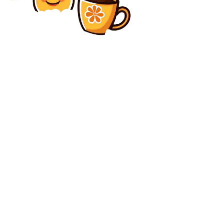
Diverse Noutati
A părăsit FCSB și a fost introdus la noul său club!
Diverse Noutati
Nuno Campos, noul tehnician al lui Dinamo, a ales
echipa capabilă să „înfrunte pe oricine”
C
vineri, august 7, 2026
33.3
București
Contact www.bunadimineataiasi.ro
Politica de cookies (GDPR)
Politică de confidențialitate – Bunadimineataiasi.ro