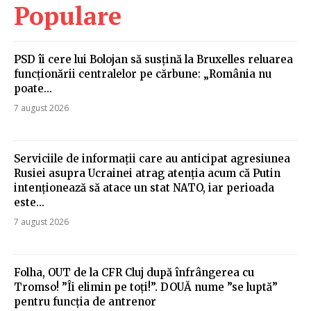
Populare
PSD îi cere lui Bolojan să susțină la Bruxelles reluarea
funcționării centralelor pe cărbune: „România nu
poate…
7 august 2026
Serviciile de informații care au anticipat agresiunea
Rusiei asupra Ucrainei atrag atenția acum că Putin
intenționează să atace un stat NATO, iar perioada
este...
7 august 2026
Folha, OUT de la CFR Cluj după înfrângerea cu
Tromso! ”Îi elimin pe toți!”. DOUĂ nume ”se luptă”
pentru funcția de antrenor