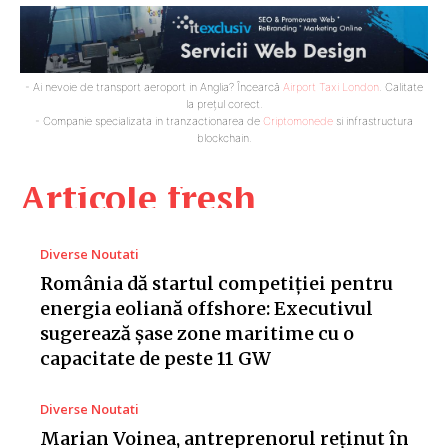
- Ai nevoie de transport aeroport in Anglia? Încearcă
Airport Taxi London
. Calitate
la prețul corect.
- Companie specializata in tranzactionarea de
Criptomonede
si infrastructura
blockchain.
Articole fresh
Diverse Noutati
România dă startul competiției pentru
energia eoliană offshore: Executivul
sugerează șase zone maritime cu o
capacitate de peste 11 GW
Diverse Noutati
Marian Voinea, antreprenorul reținut în