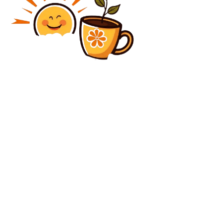
Diverse Noutati
Alina Totti, românca selectată consilier local în
Eindhoven, Olanda: „Am sosit din iubire și am
continuat pentru carieră”
Diverse Noutati
Alertă la bordul unei aeronave după raportarea unei
probleme tehnice. Avionul caută să efectueze o
aterizare pe Aeroportul Henri Coandă.