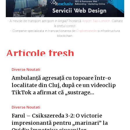
- Ai nevoie de transport aeroport in Anglia? Încearcă
Airport Taxi London
. Calitate
la prețul corect.
- Companie specializata in tranzactionarea de
Criptomonede
si infrastructura
blockchain.
Articole fresh
Diverse Noutati
Ambulanță agresață cu topoare într-o
localitate din Cluj, după ce un videoclip
TikTok a afirmat că „sustrage…
Diverse Noutati
Farul – Csikszereda 3-2: O victorie
impresionantă pentru „marinari” la