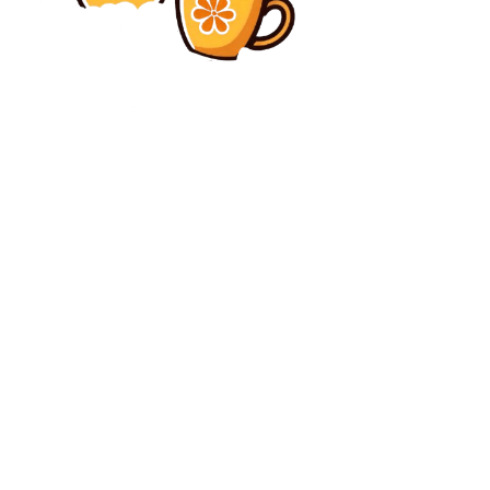
Diverse Noutati
Andrei Cordea a reacționat după înfrângerea cu
Oțelul: „Conducerea nu a venit să ne informeze. Mă
faceți naiv, dar eu așa cred”
Diverse Noutati
Un ofițer de rang înalt își recupera banii pentru
adidași și tricouri din bugetul Armatei, forțând
soldații să-i picteze.
C
duminică, august 9, 2026
29.4
București
Contact www.bunadimineataiasi.ro