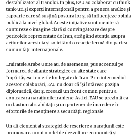
destabilizator al Iranului. În plus, EAU au colaborat cu think
tank-uri și experți internaționali pentru a genera analize și
rapoarte care să susțină postura lor și să influențeze opinia
publică la nivel global. Aceste inițiative sunt menite să
contureze o imagine clară și convingătoare despre
pericolele reprezentate de Iran, atrăgând atenția asupra
acțiunilor acestuia și solicitând o reacție fermă din partea
comunității internaționale.
Emiratele Arabe Unite au, de asemenea, pus accentul pe
formarea de alianțe strategice cu alte state care
împărtășesc temerile lor legate de Iran. Prin intermediul
acestor colaborări, EAU nu doar că își întăresc poziția
diplomatică, dar și creează un front comun pentru a
contracara narațiunile iraniene. Astfel, EAU se prezintă ca
un bastion al stabilității și un partener de încredere în
eforturile de menținere a securității regionale.
Un alt element al strategiei de rescriere a narațiunii este
promovarea unui model de dezvoltare economică și