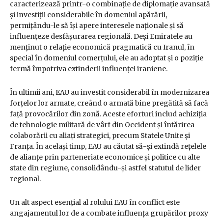
caracterizează printr-o combinație de diplomație avansată
și investiții considerabile în domeniul apărării,
permițându-le să își apere interesele naționale și să
influențeze desfășurarea regională. Deși Emiratele au
menținut o relație economică pragmatică cu Iranul, în
special în domeniul comerțului, ele au adoptat și o poziție
fermă împotriva extinderii influenței iraniene.
În ultimii ani, EAU au investit considerabil în modernizarea
forțelor lor armate, creând o armată bine pregătită să facă
față provocărilor din zonă. Aceste eforturi includ achiziția
de tehnologie militară de vârf din Occident și întărirea
colaborării cu aliați strategici, precum Statele Unite și
Franța. În același timp, EAU au căutat să-și extindă rețelele
de alianțe prin parteneriate economice și politice cu alte
state din regiune, consolidându-și astfel statutul de lider
regional.
Un alt aspect esențial al rolului EAU în conflict este
angajamentul lor de a combate influența grupărilor proxy