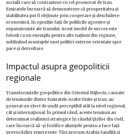
socială care să contrasteze cu cel promovat de Iran.
Emiratele încearcă să demonstreze că prosperitatea și
stabilitatea pot fi obținute prin cooperare și deschidere
economică, în opoziție față de politicile agresive și
expansioniste ale Iranului. Acest model de succes este
folosit ca un exemplu pentru alte națiuni din regiune,
subliniind avantajele unei politici externe orientate spre
pace și dezvoltare.
Impactul asupra geopoliticii
regionale
Transformările geopolitice din Orientul Mijlociu, cauzate
de tensiunile dintre Emiratele Arabe Unite și Iran, au
generat un efect de undă perceptibil atât la nivel regional,
cât și internațional. În primul rând, aceste tensiuni au
determinat realinieri strategice în rândul țărilor din Golf,
care încearcă să-și fortifice alianțele pentru a face față
provocărilor emergente. Țări precum Arabia Saudită și