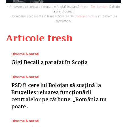
- Ai nevoie de transport aeroport in Anglia? Încearcă
Airport Taxi London
. Calitate
la prețul corect.
- Companie specializata in tranzactionarea de
Criptomonede
si infrastructura
blockchain.
Articole fresh
Diverse Noutati
Gigi Becali a parafat în Scoția
Diverse Noutati
PSD îi cere lui Bolojan să susțină la
Bruxelles reluarea funcționării
centralelor pe cărbune: „România nu
poate…
Diverse Noutati