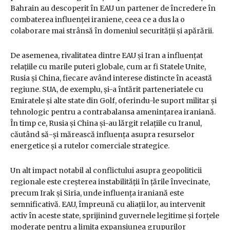
Bahrain au descoperit în EAU un partener de încredere în
combaterea influenței iraniene, ceea ce a dus la o
colaborare mai strânsă în domeniul securității și apărării.
De asemenea, rivalitatea dintre EAU și Iran a influențat
relațiile cu marile puteri globale, cum ar fi Statele Unite,
Rusia și China, fiecare având interese distincte în această
regiune. SUA, de exemplu, și-a întărit parteneriatele cu
Emiratele și alte state din Golf, oferindu-le suport militar și
tehnologic pentru a contrabalansa amenințarea iraniană.
În timp ce, Rusia și China și-au lărgit relațiile cu Iranul,
căutând să-și mărească influența asupra resurselor
energetice și a rutelor comerciale strategice.
Un alt impact notabil al conflictului asupra geopoliticii
regionale este creșterea instabilității în țările învecinate,
precum Irak și Siria, unde influența iraniană este
semnificativă. EAU, împreună cu aliații lor, au intervenit
activ în aceste state, sprijinind guvernele legitime și forțele
moderate pentru a limita expansiunea grupurilor