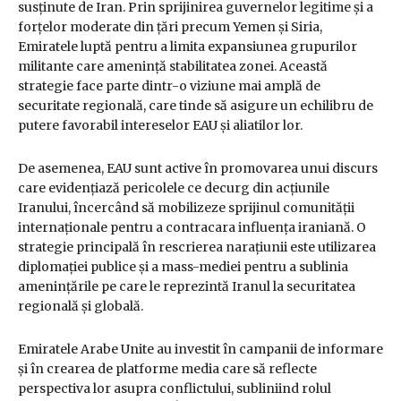
susținute de Iran. Prin sprijinirea guvernelor legitime și a
forțelor moderate din țări precum Yemen și Siria,
Emiratele luptă pentru a limita expansiunea grupurilor
militante care amenință stabilitatea zonei. Această
strategie face parte dintr-o viziune mai amplă de
securitate regională, care tinde să asigure un echilibru de
putere favorabil intereselor EAU și aliatilor lor.
De asemenea, EAU sunt active în promovarea unui discurs
care evidențiază pericolele ce decurg din acțiunile
Iranului, încercând să mobilizeze sprijinul comunității
internaționale pentru a contracara influența iraniană. O
strategie principală în rescrierea narațiunii este utilizarea
diplomației publice și a mass-mediei pentru a sublinia
amenințările pe care le reprezintă Iranul la securitatea
regională și globală.
Emiratele Arabe Unite au investit în campanii de informare
și în crearea de platforme media care să reflecte
perspectiva lor asupra conflictului, subliniind rolul