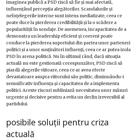
imaginea publică a PSD riscă să fie și mai afectată,
influențând percepția alegătorilor. Scandalurile și
neînțelegerile interne sunt intens mediatizate, ceea ce
poate duce la pierderea credibilității și la o scădere a
popularității în sondaje. De asemenea, incapacitatea de a
demonstra un leadership eficient și coerent poate
conduce la pierderea suportului din partea unor parteneri
politici și a unor susținători influenți, ceea ce ar putea izola
PSD în arena politică. Nu în ultimul rând, dacă situația
actuală nu este gestionată corespunzător, PSD riscă să
piardă alegerile viitoare, ceea ce ar avea efecte
devastatoare asupra viitorului său politic, diminuându-i
semnificativ influența și capacitatea de a implementa
politici. Aceste riscuri subliniază necesitatea unor măsuri
urgente și decisive pentru a evita un declin ireversibil al
partidului.
posibile soluții pentru criza
actuală