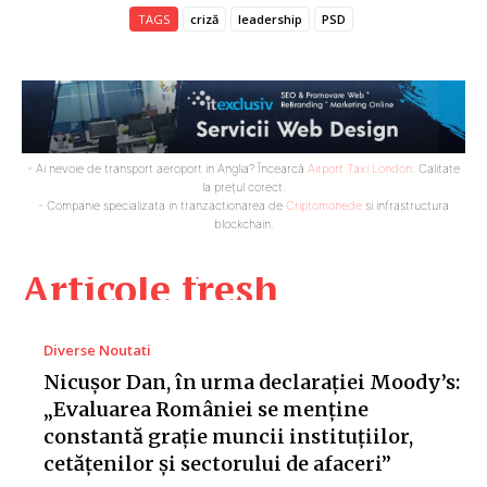
TAGS
criză
leadership
PSD
- Ai nevoie de transport aeroport in Anglia? Încearcă
Airport Taxi London
. Calitate
la prețul corect.
- Companie specializata in tranzactionarea de
Criptomonede
si infrastructura
blockchain.
Articole fresh
Diverse Noutati
Nicușor Dan, în urma declarației Moody’s:
„Evaluarea României se menține
constantă grație muncii instituțiilor,
cetățenilor și sectorului de afaceri”