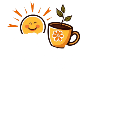
Diverse Noutati
Guvernul va anunța stare de urgență pe piața
combustibililor. Ministrul Energiei: „Acțiunile nu vor…
Diverse Noutati
Oficial | A semnat în SuperLiga după ce a ieșit din
cantonamentul fostei echipe