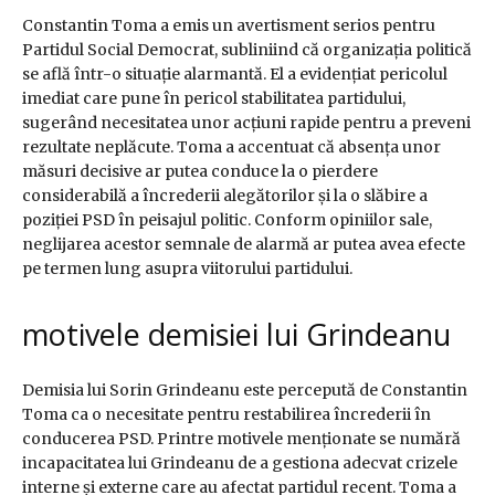
Constantin Toma a emis un avertisment serios pentru
Partidul Social Democrat, subliniind că organizația politică
se află într-o situație alarmantă. El a evidențiat pericolul
imediat care pune în pericol stabilitatea partidului,
sugerând necesitatea unor acțiuni rapide pentru a preveni
rezultate neplăcute. Toma a accentuat că absența unor
măsuri decisive ar putea conduce la o pierdere
considerabilă a încrederii alegătorilor și la o slăbire a
poziției PSD în peisajul politic. Conform opiniilor sale,
neglijarea acestor semnale de alarmă ar putea avea efecte
pe termen lung asupra viitorului partidului.
motivele demisiei lui Grindeanu
Demisia lui Sorin Grindeanu este percepută de Constantin
Toma ca o necesitate pentru restabilirea încrederii în
conducerea PSD. Printre motivele menționate se numără
incapacitatea lui Grindeanu de a gestiona adecvat crizele
interne și externe care au afectat partidul recent. Toma a