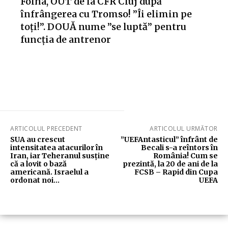
Folha, OUT de la CFR Cluj după
înfrângerea cu Tromso! ”Îi elimin pe
toți!”. DOUĂ nume ”se luptă” pentru
funcția de antrenor
ARTICOLUL PRECEDENT
ARTICOLUL URMĂTOR
SUA au crescut
”UEFAntasticul” înfrânt de
intensitatea atacurilor în
Becali s-a reîntors în
Iran, iar Teheranul susține
România! Cum se
că a lovit o bază
prezintă, la 20 de ani de la
americană. Israelul a
FCSB – Rapid din Cupa
ordonat noi…
UEFA