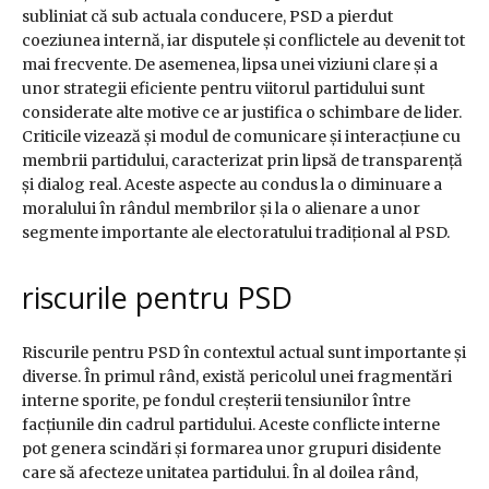
subliniat că sub actuala conducere, PSD a pierdut
coeziunea internă, iar disputele și conflictele au devenit tot
mai frecvente. De asemenea, lipsa unei viziuni clare și a
unor strategii eficiente pentru viitorul partidului sunt
considerate alte motive ce ar justifica o schimbare de lider.
Criticile vizează și modul de comunicare și interacțiune cu
membrii partidului, caracterizat prin lipsă de transparență
și dialog real. Aceste aspecte au condus la o diminuare a
moralului în rândul membrilor și la o alienare a unor
segmente importante ale electoratului tradițional al PSD.
riscurile pentru PSD
Riscurile pentru PSD în contextul actual sunt importante și
diverse. În primul rând, există pericolul unei fragmentări
interne sporite, pe fondul creșterii tensiunilor între
facțiunile din cadrul partidului. Aceste conflicte interne
pot genera scindări și formarea unor grupuri disidente
care să afecteze unitatea partidului. În al doilea rând,