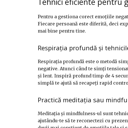
Tehnici eficiente pentru 
Pentru a gestiona corect emoțiile negat
Fiecare persoană este diferită, deci e
mai bine pentru tine.
Respirația profundă și tehnicil
Respirația profundă este o metodă simp
negative. Atunci când te simți tensiona
și lent. Inspiră profund timp de 4 secun
simplă te ajută să recapeți rapid contro
Practică meditația sau mindfu
Meditația și mindfulness-ul sunt tehnici
ajutându-te să te reconectezi cu prezent
devii mai conștient de emoțiile tale și s