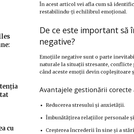
În acest articol vei afla cum să identifi
restabilindu-ți echilibrul emoțional.
De ce este important să în
lles
negative?
une:
Emoțiile negative sunt o parte inevitabi
naturale la situații stresante, conflict
când aceste emoții devin copleșitoare și
tenția
Avantajele gestionării corecte 
tat
Reducerea stresului și anxietății.
Îmbunătățirea relațiilor personale ș
ea cu
Creșterea încrederii în sine și a stăr