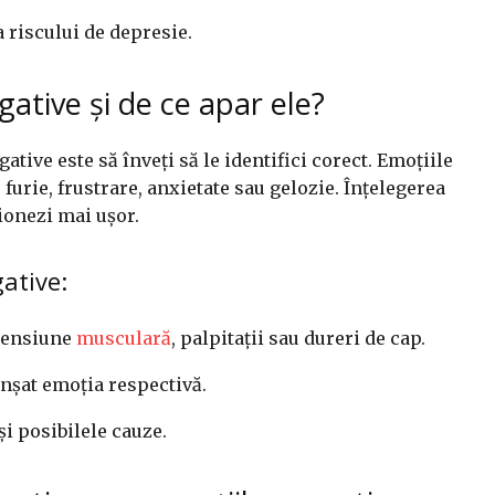
 riscului de depresie.
gative și de ce apar ele?
tive este să înveți să le identifici corect. Emoțiile
, furie, frustrare, anxietate sau gelozie. Înțelegerea
tionezi mai ușor.
gative:
 tensiune
musculară
, palpitații sau dureri de cap.
anșat emoția respectivă.
și posibilele cauze.