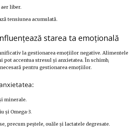
aer liber.
ază tensiunea acumulată.
 influențează starea ta emoțională
nificativ la gestionarea emoțiilor negative. Alimentele
i pot accentua stresul și anxietatea. În schimb,
 necesară pentru gestionarea emoțiilor.
 anxietatea:
și minerale.
iu și Omega-3.
e, precum peștele, ouăle și lactatele degresate.