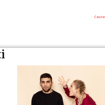
Cauta
outati
Home & Deco
Sanatate / Hobby
Tec
i