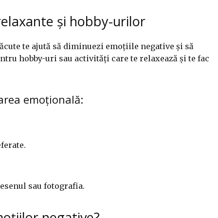
relaxante și hobby-urilor
lăcute te ajută să diminuezi emoțiile negative și să
ntru hobby-uri sau activități care te relaxează și te fac
rarea emoțională:
ferate.
desenul sau fotografia.
oțiilor negative?