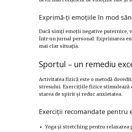
Exprimă-ți emoțiile în mod să
Dacă simți emoții negative puternice, v
într-un jurnal personal. Exprimarea emo
mai clar situația.
Sportul – un remediu exce
Activitatea fizică este o metodă dovedit
stresului. Exercițiile fizice stimuleaz
starea de spirit și reduc anxietatea.
Exerciții recomandate pentru e
Yoga și stretching pentru relaxarea 