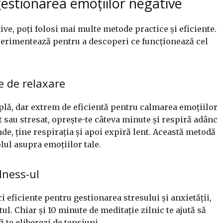
gestionarea emoțiilor negative
ive, poți folosi mai multe metode practice și eficiente.
xperimentează pentru a descoperi ce funcționează cel
e de relaxare
lă, dar extrem de eficientă pentru calmarea emoțiilor
t sau stresat, oprește-te câteva minute și respiră adânc
de, ține respirația și apoi expiră lent. Această metodă
lul asupra emoțiilor tale.
lness-ul
 eficiente pentru gestionarea stresului și anxietății,
ul. Chiar și 10 minute de meditație zilnic te ajută să
ă te eliberezi de tensiuni.