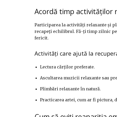
Acordă timp activităților 
Participarea la activități relaxante și p
recapeți echilibrul. Fă-ți timp zilnic pe
fericit.
Activități care ajută la recupe
Lectura cărților preferate.
Ascultarea muzicii relaxante sau pre
Plimbări relaxante în natură.
Practicarea artei, cum ar fi pictura, 
Cum să eviți reapariția em