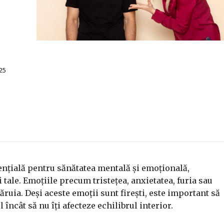
25
ențială pentru sănătatea mentală și emoțională,
i tale. Emoțiile precum tristețea, anxietatea, furia sau
căruia. Deși aceste emoții sunt firești, este important să
 încât să nu îți afecteze echilibrul interior.