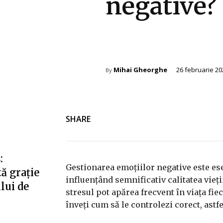
negative?
Wellness
Mihai Gheorghe
26 februarie 20
By
SHARE
:
Gestionarea emoțiilor negative este es
ă grație
influențând semnificativ calitatea vieți
ului de
stresul pot apărea frecvent în viața fie
înveți cum să le controlezi corect, astfel