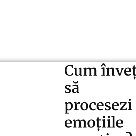
ri si Industrii
Cultura si Entertainment
Diverse N
Cum înveț
să
procesezi
emoțiile