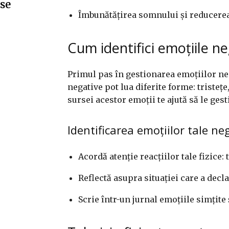
”se
Îmbunătățirea somnului și reducerea
Cum identifici emoțiile ne
Primul pas în gestionarea emoțiilor nega
negative pot lua diferite forme: tristețe
sursei acestor emoții te ajută să le ges
Identificarea emoțiilor tale ne
Acordă atenție reacțiilor tale fizice:
Reflectă asupra situației care a decl
Scrie într-un jurnal emoțiile simțite 