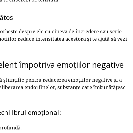
nătos
orbește despre ele cu cineva de încredere sau scrie
țiilor reduce intensitatea acestora și te ajută să vezi
lent împotriva emoțiilor negative
ă științific pentru reducerea emoțiilor negative și a
ă eliberarea endorfinelor, substanțe care îmbunătățesc
chilibrul emoțional:
profundă.