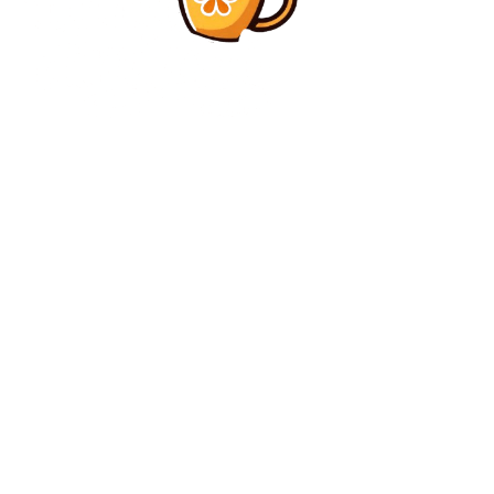
Diverse Noutati
Detalii privind drona maritimă Magura V5, care a
detonat recent în portul Constanța. O amenințare:
de…
Diverse Noutati
Acuzații extrem de grave la adresa liderului AUR.
Românul asociat cu Trump: Simion a exercitat
influență pentru…
C
vineri, august 7, 2026
34.1
București
Contact www.bunadimineataiasi.ro
Politica de cookies (GDPR)