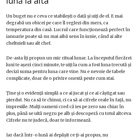
lună la alta
Un buget nu e ceva ce stabilești o dată și uiți de el. E mai
degrabă un obicei pe care îl reglezi din mers, ca
temperatura din casă. Lucrul care funcționează perfect în
ianuarie poate să nu mai aibă sens în iunie, când ai alte
cheltuieli sau alt chef.
De-asta îți propun un mic ritual lunar. La începutul fiecărei
luni te așezi cinci minute, te uiți la cum a fost luna trecută și
decizi suma pentru luna care vine. Nu e nevoie de tabele
complicate, doar de o privire onestă peste cum stai.
Ține și o evidență simplă a ce ai jucat și ce ai câștigat sau
pierdut. Nu ca să te chinui, ci ca să ai cifrele reale în față, nu
impresiile. Mulți oameni cred că ies pe zero sau chiar în
plus, până se uită negru pe alb și descoperă cu totul altceva.
Cifrele nu te judecă, doar te informează.
Iar dacă într-o lună ai depășit ce ți-ai propus, nu