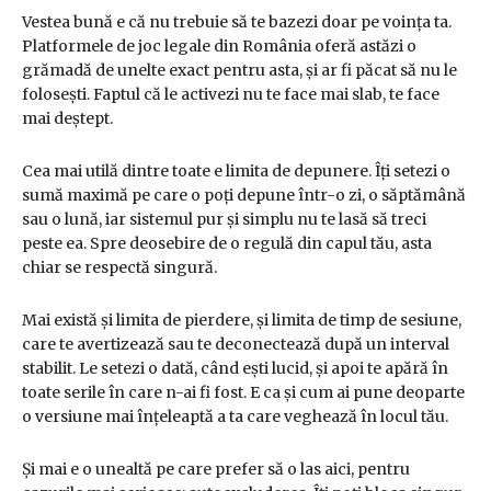
Vestea bună e că nu trebuie să te bazezi doar pe voința ta.
Platformele de joc legale din România oferă astăzi o
grămadă de unelte exact pentru asta, și ar fi păcat să nu le
folosești. Faptul că le activezi nu te face mai slab, te face
mai deștept.
Cea mai utilă dintre toate e limita de depunere. Îți setezi o
sumă maximă pe care o poți depune într-o zi, o săptămână
sau o lună, iar sistemul pur și simplu nu te lasă să treci
peste ea. Spre deosebire de o regulă din capul tău, asta
chiar se respectă singură.
Mai există și limita de pierdere, și limita de timp de sesiune,
care te avertizează sau te deconectează după un interval
stabilit. Le setezi o dată, când ești lucid, și apoi te apără în
toate serile în care n-ai fi fost. E ca și cum ai pune deoparte
o versiune mai înțeleaptă a ta care veghează în locul tău.
Și mai e o unealtă pe care prefer să o las aici, pentru