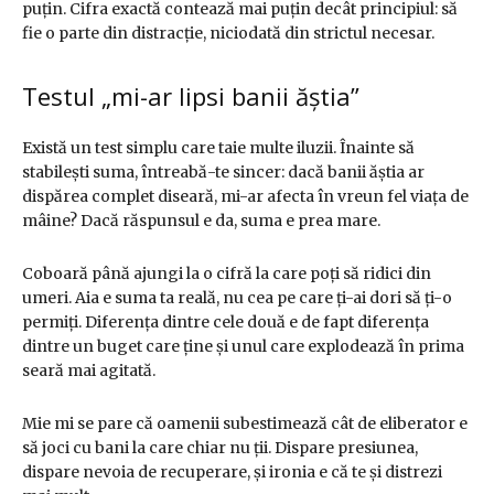
puțin. Cifra exactă contează mai puțin decât principiul: să
fie o parte din distracție, niciodată din strictul necesar.
Testul „mi-ar lipsi banii ăștia”
Există un test simplu care taie multe iluzii. Înainte să
stabilești suma, întreabă-te sincer: dacă banii ăștia ar
dispărea complet diseară, mi-ar afecta în vreun fel viața de
mâine? Dacă răspunsul e da, suma e prea mare.
Coboară până ajungi la o cifră la care poți să ridici din
umeri. Aia e suma ta reală, nu cea pe care ți-ai dori să ți-o
permiți. Diferența dintre cele două e de fapt diferența
dintre un buget care ține și unul care explodează în prima
seară mai agitată.
Mie mi se pare că oamenii subestimează cât de eliberator e
să joci cu bani la care chiar nu ții. Dispare presiunea,
dispare nevoia de recuperare, și ironia e că te și distrezi