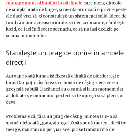
management al banilor la păcănele
care merg dincolo
de simpla limită de buget, și merită aruncată o privire peste
ele dacă vrei să-ți construiești un sistem mai solid. Ideea de
fond rămâne aceeași oriunde: să decizi dinainte, când ești
lucid, ce faci în fiecare scenariu, ca să nu lași decizia pe
seama momentului.
Stabilește un prag de oprire în ambele
direcții
Aproape toată lumea își fixează o limită de pierdere, și e
bine. Dar puțini își fixează o limită de câștig, ceea ce e o
greșeală subtilă. Dacă intri cu o sumă și la un moment dat
ai dublat-o, e momentul perfect să te oprești și să pleci cu
ceva.
Problema e că, fără un prag de câștig, mintea ta n-o să
spună niciodată „gata, ajunge”. O să spună mereu „dacă tot
merge, mai stau un pic”, iar acel pic se transformă de