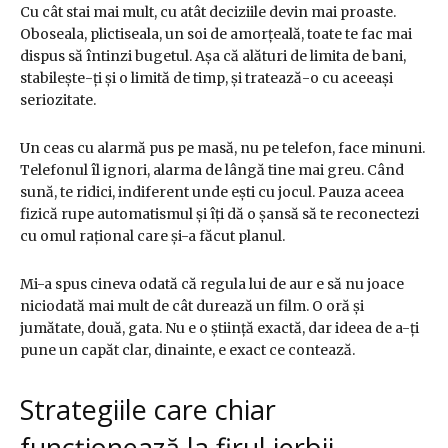
Cu cât stai mai mult, cu atât deciziile devin mai proaste.
Oboseala, plictiseala, un soi de amorțeală, toate te fac mai
dispus să întinzi bugetul. Așa că alături de limita de bani,
stabilește-ți și o limită de timp, și tratează-o cu aceeași
seriozitate.
Un ceas cu alarmă pus pe masă, nu pe telefon, face minuni.
Telefonul îl ignori, alarma de lângă tine mai greu. Când
sună, te ridici, indiferent unde ești cu jocul. Pauza aceea
fizică rupe automatismul și îți dă o șansă să te reconectezi
cu omul rațional care și-a făcut planul.
Mi-a spus cineva odată că regula lui de aur e să nu joace
niciodată mai mult de cât durează un film. O oră și
jumătate, două, gata. Nu e o știință exactă, dar ideea de a-ți
pune un capăt clar, dinainte, e exact ce contează.
Strategiile care chiar
funcționează la firul ierbii