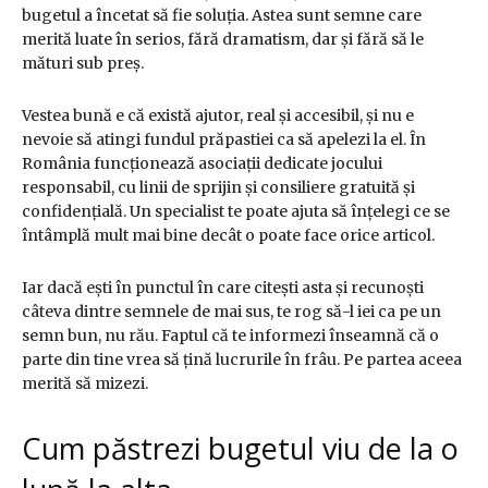
bugetul a încetat să fie soluția. Astea sunt semne care
merită luate în serios, fără dramatism, dar și fără să le
mături sub preș.
Vestea bună e că există ajutor, real și accesibil, și nu e
nevoie să atingi fundul prăpastiei ca să apelezi la el. În
România funcționează asociații dedicate jocului
responsabil, cu linii de sprijin și consiliere gratuită și
confidențială. Un specialist te poate ajuta să înțelegi ce se
întâmplă mult mai bine decât o poate face orice articol.
Iar dacă ești în punctul în care citești asta și recunoști
câteva dintre semnele de mai sus, te rog să-l iei ca pe un
semn bun, nu rău. Faptul că te informezi înseamnă că o
parte din tine vrea să țină lucrurile în frâu. Pe partea aceea
merită să mizezi.
Cum păstrezi bugetul viu de la o