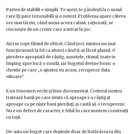
Partea de stabilit e simplă. Te așezi, te gândești la o sumă
care îți pare rezonabilă și o notezi. Problema apare câteva
ore mai târziu, când suma aceea calmă, raționată, se
ciocnește de un creier care a intrat în joc.
Aici se rupe filmul de obicei. Când joci, mintea nu mai
funcționează la fel ca atunci când ți-ai făcut planul. O
pierdere apropiată de câștig, sunetele, ritmul, toate te
împing spre încă o rundă, iar bugetul devine brusc o
chestie pe care „o ajustez eu acum, recuperez data
viitoare”.
E un fenomen vechi și bine documentat. Creierul nostru
tratează banii pe care simte că aproape i-a câștigat
aproape ca pe niște bani pierduți, și caută să-i recupereze.
Nu e un defect de caracter, e felul în care suntem construiți
cu toții.
De-asta un buget care depinde doar de hotărârea ta din