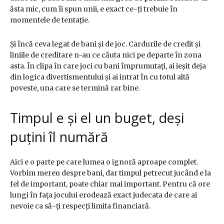
ăsta mic, cum îi spun unii, e exact ce-ți trebuie în
momentele de tentație.
Și încă ceva legat de bani și de joc. Cardurile de credit și
liniile de creditare n-au ce căuta nici pe departe în zona
asta. În clipa în care joci cu bani împrumutați, ai ieșit deja
din logica divertismentului și ai intrat în cu totul altă
poveste, una care se termină rar bine.
Timpul e și el un buget, deși
puțini îl numără
Aici e o parte pe care lumea o ignoră aproape complet.
Vorbim mereu despre bani, dar timpul petrecut jucând e la
fel de important, poate chiar mai important. Pentru că ore
lungi în fața jocului erodează exact judecata de care ai
nevoie ca să-ți respecți limita financiară.