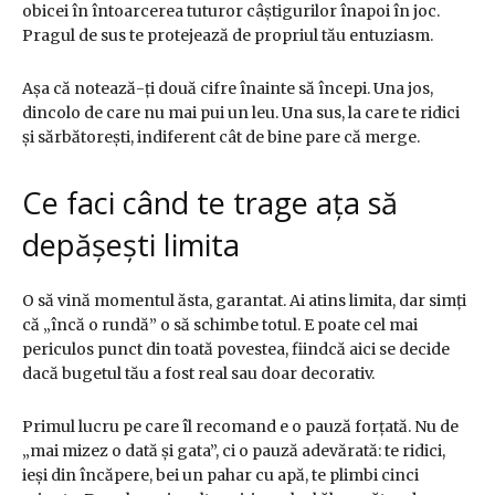
obicei în întoarcerea tuturor câștigurilor înapoi în joc.
Pragul de sus te protejează de propriul tău entuziasm.
Așa că notează-ți două cifre înainte să începi. Una jos,
dincolo de care nu mai pui un leu. Una sus, la care te ridici
și sărbătorești, indiferent cât de bine pare că merge.
Ce faci când te trage ața să
depășești limita
O să vină momentul ăsta, garantat. Ai atins limita, dar simți
că „încă o rundă” o să schimbe totul. E poate cel mai
periculos punct din toată povestea, fiindcă aici se decide
dacă bugetul tău a fost real sau doar decorativ.
Primul lucru pe care îl recomand e o pauză forțată. Nu de
„mai mizez o dată și gata”, ci o pauză adevărată: te ridici,
ieși din încăpere, bei un pahar cu apă, te plimbi cinci