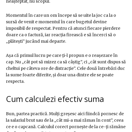
neașteptat, nu scopul.
Momentul în care un om începe să se uite la joc ca la o
sursă de venit e momentul în care bugetul devine
imposibil de respectat. Pentru că atunci fiecare pierdere
doare ca o factură, iar reacția firească e să încerci să o
„plătești” jucând mai departe.
Așa că primul lucru pe care ți-l propun e o reașezare în
cap. Nu „cât pot să mizez ca să câștig”, ci „cât sunt dispus să
cheltui pe câteva ore de distracție”. Cele două întrebări duc
la sume foarte diferite, și doar una dintre ele se poate
respecta.
Cum calculezi efectiv suma
Bun, partea practică. Mulți greșesc aici fiindcă pornesc de
la salariul brut sau de la „cât mi-a mai rămas în cont”, ceea
ce e o capcană. Calculul corect pornește de la ce-ți rămâne