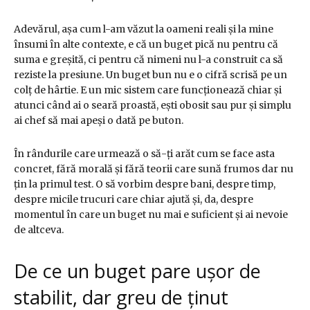
Adevărul, așa cum l-am văzut la oameni reali și la mine
însumi în alte contexte, e că un buget pică nu pentru că
suma e greșită, ci pentru că nimeni nu l-a construit ca să
reziste la presiune. Un buget bun nu e o cifră scrisă pe un
colț de hârtie. E un mic sistem care funcționează chiar și
atunci când ai o seară proastă, ești obosit sau pur și simplu
ai chef să mai apeși o dată pe buton.
În rândurile care urmează o să-ți arăt cum se face asta
concret, fără morală și fără teorii care sună frumos dar nu
țin la primul test. O să vorbim despre bani, despre timp,
despre micile trucuri care chiar ajută și, da, despre
momentul în care un buget nu mai e suficient și ai nevoie
de altceva.
De ce un buget pare ușor de
stabilit, dar greu de ținut