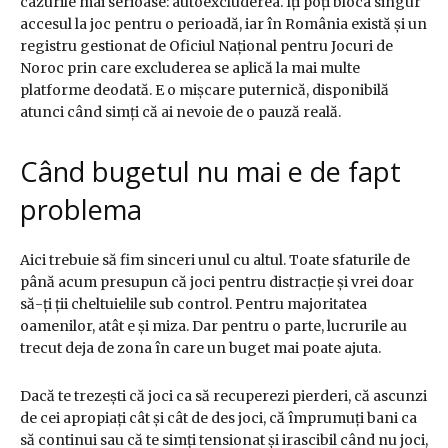
cazurile mai serioase: autoexcluderea. Îți poți bloca singur
accesul la joc pentru o perioadă, iar în România există și un
registru gestionat de Oficiul Național pentru Jocuri de
Noroc prin care excluderea se aplică la mai multe
platforme deodată. E o mișcare puternică, disponibilă
atunci când simți că ai nevoie de o pauză reală.
Când bugetul nu mai e de fapt
problema
Aici trebuie să fim sinceri unul cu altul. Toate sfaturile de
până acum presupun că joci pentru distracție și vrei doar
să-ți ții cheltuielile sub control. Pentru majoritatea
oamenilor, atât e și miza. Dar pentru o parte, lucrurile au
trecut deja de zona în care un buget mai poate ajuta.
Dacă te trezești că joci ca să recuperezi pierderi, că ascunzi
de cei apropiați cât și cât de des joci, că împrumuți bani ca
să continui sau că te simți tensionat și irascibil când nu joci,