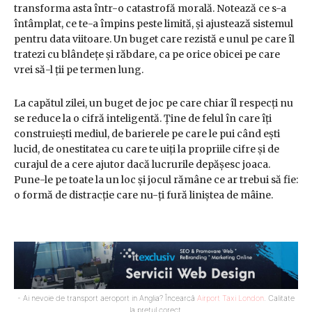
transforma asta într-o catastrofă morală. Notează ce s-a
întâmplat, ce te-a împins peste limită, și ajustează sistemul
pentru data viitoare. Un buget care rezistă e unul pe care îl
tratezi cu blândețe și răbdare, ca pe orice obicei pe care
vrei să-l ții pe termen lung.
La capătul zilei, un buget de joc pe care chiar îl respecți nu
se reduce la o cifră inteligentă. Ține de felul în care îți
construiești mediul, de barierele pe care le pui când ești
lucid, de onestitatea cu care te uiți la propriile cifre și de
curajul de a cere ajutor dacă lucrurile depășesc joaca.
Pune-le pe toate la un loc și jocul rămâne ce ar trebui să fie:
o formă de distracție care nu-ți fură liniștea de mâine.
- Ai nevoie de transport aeroport in Anglia? Încearcă
Airport Taxi London
. Calitate
la prețul corect.