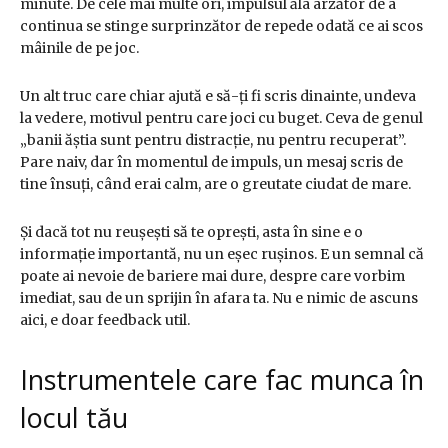
minute. De cele mai multe ori, impulsul ăla arzător de a
continua se stinge surprinzător de repede odată ce ai scos
mâinile de pe joc.
Un alt truc care chiar ajută e să-ți fi scris dinainte, undeva
la vedere, motivul pentru care joci cu buget. Ceva de genul
„banii ăștia sunt pentru distracție, nu pentru recuperat”.
Pare naiv, dar în momentul de impuls, un mesaj scris de
tine însuți, când erai calm, are o greutate ciudat de mare.
Și dacă tot nu reușești să te oprești, asta în sine e o
informație importantă, nu un eșec rușinos. E un semnal că
poate ai nevoie de bariere mai dure, despre care vorbim
imediat, sau de un sprijin în afara ta. Nu e nimic de ascuns
aici, e doar feedback util.
Instrumentele care fac munca în
locul tău