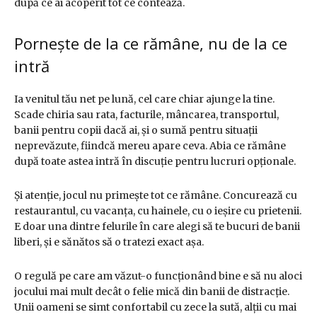
după ce ai acoperit tot ce contează.
Pornește de la ce rămâne, nu de la ce
intră
Ia venitul tău net pe lună, cel care chiar ajunge la tine.
Scade chiria sau rata, facturile, mâncarea, transportul,
banii pentru copii dacă ai, și o sumă pentru situații
neprevăzute, fiindcă mereu apare ceva. Abia ce rămâne
după toate astea intră în discuție pentru lucruri opționale.
Și atenție, jocul nu primește tot ce rămâne. Concurează cu
restaurantul, cu vacanța, cu hainele, cu o ieșire cu prietenii.
E doar una dintre felurile în care alegi să te bucuri de banii
liberi, și e sănătos să o tratezi exact așa.
O regulă pe care am văzut-o funcționând bine e să nu aloci
jocului mai mult decât o felie mică din banii de distracție.
Unii oameni se simt confortabil cu zece la sută, alții cu mai