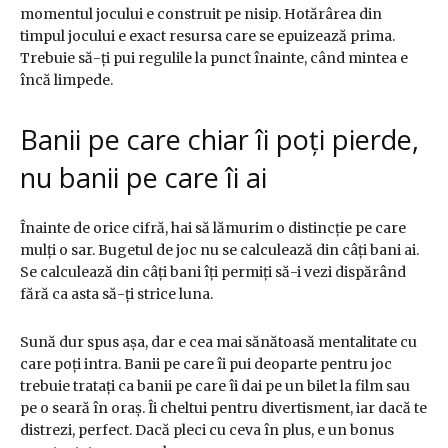
momentul jocului e construit pe nisip. Hotărârea din
timpul jocului e exact resursa care se epuizează prima.
Trebuie să-ți pui regulile la punct înainte, când mintea e
încă limpede.
Banii pe care chiar îi poți pierde,
nu banii pe care îi ai
Înainte de orice cifră, hai să lămurim o distincție pe care
mulți o sar. Bugetul de joc nu se calculează din câți bani ai.
Se calculează din câți bani îți permiți să-i vezi dispărând
fără ca asta să-ți strice luna.
Sună dur spus așa, dar e cea mai sănătoasă mentalitate cu
care poți intra. Banii pe care îi pui deoparte pentru joc
trebuie tratați ca banii pe care îi dai pe un bilet la film sau
pe o seară în oraș. Îi cheltui pentru divertisment, iar dacă te
distrezi, perfect. Dacă pleci cu ceva în plus, e un bonus