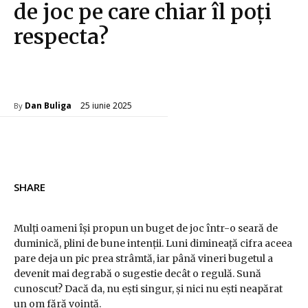
de joc pe care chiar îl poți
respecta?
Diverse Noutati
25 iunie 2025
Dan Buliga
By
SHARE
Mulți oameni își propun un buget de joc într-o seară de
duminică, plini de bune intenții. Luni dimineață cifra aceea
pare deja un pic prea strâmtă, iar până vineri bugetul a
devenit mai degrabă o sugestie decât o regulă. Sună
cunoscut? Dacă da, nu ești singur, și nici nu ești neapărat
un om fără voință.