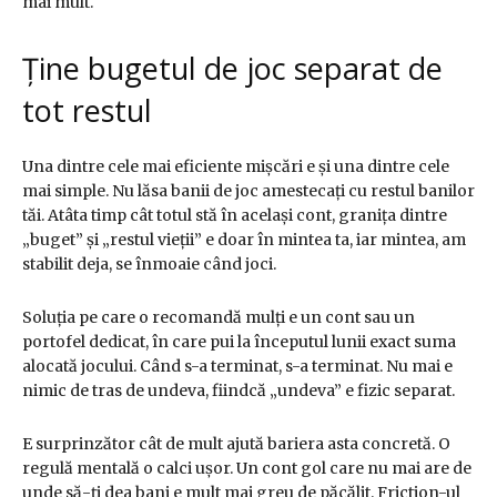
mai mult.
Ține bugetul de joc separat de
tot restul
Una dintre cele mai eficiente mișcări e și una dintre cele
mai simple. Nu lăsa banii de joc amestecați cu restul banilor
tăi. Atâta timp cât totul stă în același cont, granița dintre
„buget” și „restul vieții” e doar în mintea ta, iar mintea, am
stabilit deja, se înmoaie când joci.
Soluția pe care o recomandă mulți e un cont sau un
portofel dedicat, în care pui la începutul lunii exact suma
alocată jocului. Când s-a terminat, s-a terminat. Nu mai e
nimic de tras de undeva, fiindcă „undeva” e fizic separat.
E surprinzător cât de mult ajută bariera asta concretă. O
regulă mentală o calci ușor. Un cont gol care nu mai are de
unde să-ți dea bani e mult mai greu de păcălit. Friction-ul