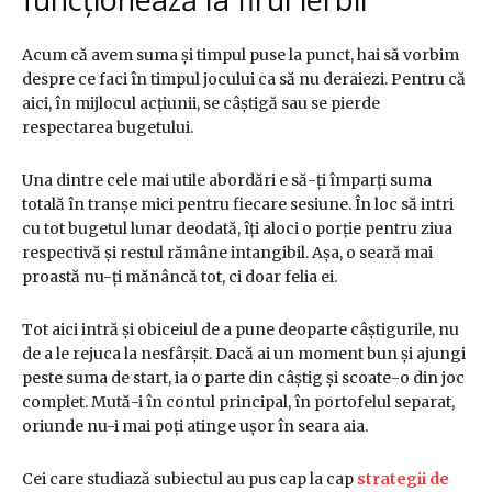
Acum că avem suma și timpul puse la punct, hai să vorbim
despre ce faci în timpul jocului ca să nu deraiezi. Pentru că
aici, în mijlocul acțiunii, se câștigă sau se pierde
respectarea bugetului.
Una dintre cele mai utile abordări e să-ți împarți suma
totală în tranșe mici pentru fiecare sesiune. În loc să intri
cu tot bugetul lunar deodată, îți aloci o porție pentru ziua
respectivă și restul rămâne intangibil. Așa, o seară mai
proastă nu-ți mănâncă tot, ci doar felia ei.
Tot aici intră și obiceiul de a pune deoparte câștigurile, nu
de a le rejuca la nesfârșit. Dacă ai un moment bun și ajungi
peste suma de start, ia o parte din câștig și scoate-o din joc
complet. Mută-i în contul principal, în portofelul separat,
oriunde nu-i mai poți atinge ușor în seara aia.
Cei care studiază subiectul au pus cap la cap
strategii de