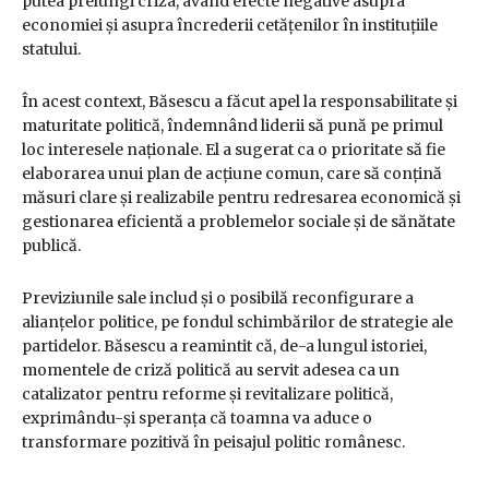
putea prelungi criza, având efecte negative asupra
economiei și asupra încrederii cetățenilor în instituțiile
statului.
În acest context, Băsescu a făcut apel la responsabilitate și
maturitate politică, îndemnând liderii să pună pe primul
loc interesele naționale. El a sugerat ca o prioritate să fie
elaborarea unui plan de acțiune comun, care să conțină
măsuri clare și realizabile pentru redresarea economică și
gestionarea eficientă a problemelor sociale și de sănătate
publică.
Previziunile sale includ și o posibilă reconfigurare a
alianțelor politice, pe fondul schimbărilor de strategie ale
partidelor. Băsescu a reamintit că, de-a lungul istoriei,
momentele de criză politică au servit adesea ca un
catalizator pentru reforme și revitalizare politică,
exprimându-și speranța că toamna va aduce o
transformare pozitivă în peisajul politic românesc.