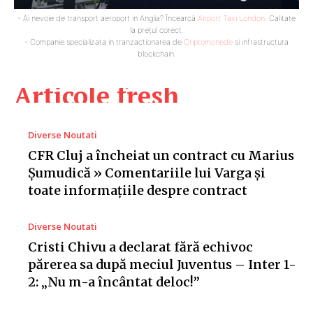
- Ai nevoie de transport aeroport in Anglia? Încearcă
Airport Taxi London
. Calitate
la prețul corect.
- Companie specializata in tranzactionarea de
Criptomonede
si infrastructura
blockchain.
Articole fresh
Diverse Noutati
CFR Cluj a încheiat un contract cu Marius
Șumudică » Comentariile lui Varga și
toate informațiile despre contract
Diverse Noutati
Cristi Chivu a declarat fără echivoc
părerea sa după meciul Juventus – Inter 1-
2: „Nu m-a încântat deloc!”