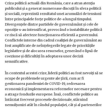
Criza politică actuală din România, care a atras atenția
publicului și a generat numeroase discuții în sfera politică
și socială, reprezintă rezultatul unei acumulări de tensiuni
între principalele forțe politice de-a lungul timpului.
Divergențele dintre partidele de guvernământ și cele de
opoziție s-au intensificat, provocând o instabilitate politică
ce riscă să afecteze funcționarea eficientă a guvernului.
Conflictele interne din cadrul coaliției de guvernământ au
fost amplificate de neînțelegerile legate de prioritățile
legislative și de alocarea resurselor, generând o lipsă de
coeziune și dificultăți în adoptarea unor decizii
semnificative.
În contextul acestei crize, liderii politici au fost nevoiți să se
ocupe de problemele urgente ale țării, cum ar fi
gestionarea pandemiei de COVID-19, redresarea
economică și implementarea reformelor necesare pentru
a atrage fondurile europene. Însă, conflictele politice au
întârziat frecvent procesele decizionale, stârnind
nemulțumiri atât în rândul populației, cât și al partenerilor