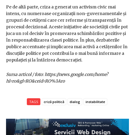
Pe de altă parte, criza a generat un activism civic mai
intens, cu numeroase organizații non-guvernamentale și
grupuri de cetățeni care cer reforme și transparență în
procesul decizional. Aceste inițiative ale societății civile pot
juca un rol decisiv în promovarea schimbărilor pozitive și
în responsabilizarea clasei politice. În plus, dezbaterile
publice accentuate și implicarea mai activă a cetățenilor în
discuțiile politice pot contribui la o mai bună informare a
populației și la întărirea democrației.
Sursa articol / foto: https://news.google.com/home?
hl=ro&gl=RO&ceid=RO%3Aro
TAGS
criză politică
dialog
instabilitate