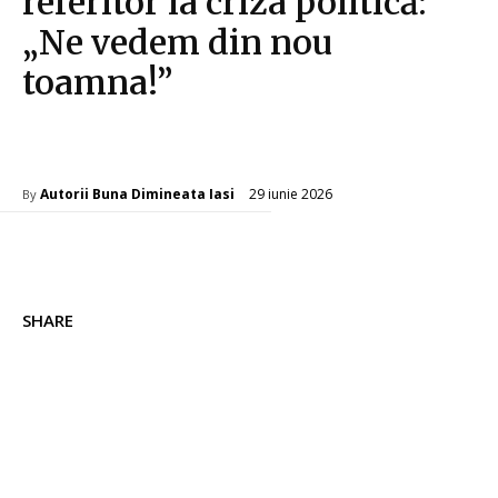
referitor la criza politică:
„Ne vedem din nou
toamna!”
Diverse Noutati
29 iunie 2026
Autorii Buna Dimineata Iasi
By
SHARE