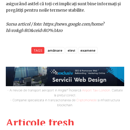
asigurând astfel că toți cei implicați sunt bine informați și
pregătiți pentru noile termene stabilite.
Sursa articol / foto: https://news.google.com/home?
hl=ro&gl=RO&ceid=RO%3Aro
TAGS
amânare
elevi
examene
- Ai nevoie de transport aeroport in Anglia? Încearcă
Airport Taxi London
. Calitate
la prețul corect.
- Companie specializata in tranzactionarea de
Criptomonede
si infrastructura
blockchain.
Articole fresh