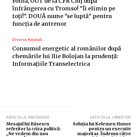
Folha, OUT de la CFR Cluj după
înfrângerea cu Tromso! ”Îi elimin pe
toți!”. DOUĂ nume ”se luptă” pentru
funcția de antrenor
Diverse Noutati
Consumul energetic al românilor după
chemările lui Ilie Bolojan la prudență:
Informațiile Transelectrica
ARTICOLUL PRECEDENT
ARTICOLUL URMĂTOR
Mesajul lui Băsescu
Soluția lui Kelemen Hunor
referitor la criza politică:
pentru un executiv
„Ne vedem din nou
majoritar. Îndemn către