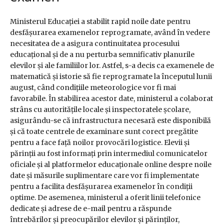
Ministerul Educației a stabilit rapid noile date pentru
desfășurarea examenelor reprogramate, având în vedere
necesitatea de a asigura continuitatea procesului
educațional și de a nu perturba semnificativ planurile
elevilor și ale familiilor lor. Astfel, s-a decis ca examenele de
matematică și istorie să fie reprogramate la începutul lunii
august, când condițiile meteorologice vor fi mai
favorabile. În stabilirea acestor date, ministerul a colaborat
strâns cu autoritățile locale și inspectoratele școlare,
asigurându-se că infrastructura necesară este disponibilă
și că toate centrele de examinare sunt corect pregătite
pentru a face față noilor provocări logistice. Elevii și
părinții au fost informați prin intermediul comunicatelor
oficiale și al platformelor educaționale online despre noile
date și măsurile suplimentare care vor fi implementate
pentru a facilita desfășurarea examenelor în condiții
optime. De asemenea, ministerul a oferit linii telefonice
dedicate și adrese de e-mail pentru a răspunde
întrebărilor și preocupărilor elevilor și părinților,