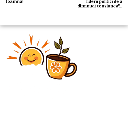
toamna!”
liderii politici de a
„diminuat tensiunea”…
Diverse Noutati
Oana Gheorghiu, implicată în controversele legate de
listarea firmelor de stat: „PSD a fost informat despre
toate discuțiile”. Atunci când s-a…