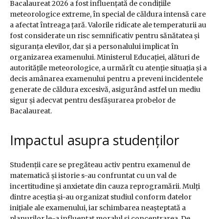
Bacalaureat 2026 a fost influențată de condițiile
meteorologice extreme, în special de căldura intensă care
a afectat întreaga țară. Valorile ridicate ale temperaturii au
fost considerate un risc semnificativ pentru sănătatea și
siguranța elevilor, dar și a personalului implicat în
organizarea examenului. Ministerul Educației, alături de
autoritățile meteorologice, a urmărît cu atenție situația și a
decis amânarea examenului pentru a preveni incidentele
generate de căldura excesivă, asigurând astfel un mediu
sigur și adecvat pentru desfășurarea probelor de
Bacalaureat.
Impactul asupra studenților
Studenții care se pregăteau activ pentru examenul de
matematică și istorie s-au confruntat cu un val de
incertitudine și anxietate din cauza reprogramării. Mulți
dintre aceștia și-au organizat studiul conform datelor
inițiale ale examenului, iar schimbarea neașteptată a
planurilor le-a influențat moralul și concentrarea. De