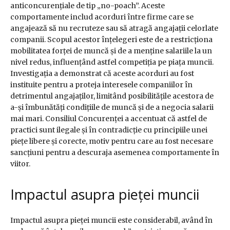
anticoncurențiale de tip „no-poach”. Aceste
comportamente includ acorduri între firme care se
angajează să nu recruteze sau să atragă angajații celorlate
companii. Scopul acestor înțelegeri este de a restricționa
mobilitatea forței de muncă și de a menține salariile la un
nivel redus, influențând astfel competiția pe piața muncii.
Investigația a demonstrat că aceste acorduri au fost
instituite pentru a proteja interesele companiilor în
detrimentul angajaților, limitând posibilitățile acestora de
a-și îmbunătăți condițiile de muncă și de a negocia salarii
mai mari. Consiliul Concurenței a accentuat că astfel de
practici sunt ilegale și în contradicție cu principiile unei
piețe libere și corecte, motiv pentru care au fost necesare
sancțiuni pentru a descuraja asemenea comportamente în
viitor.
Impactul asupra pieței muncii
Impactul asupra pieței muncii este considerabil, având în