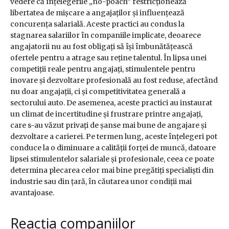
vedere că înțelegerile „no-poach” restricționează
libertatea de mișcare a angajaților și influențează
concurența salarială. Aceste practici au condus la
stagnarea salariilor în companiile implicate, deoarece
angajatorii nu au fost obligați să își îmbunătățească
ofertele pentru a atrage sau reține talentul. În lipsa unei
competiții reale pentru angajați, stimulentele pentru
inovare și dezvoltare profesională au fost reduse, afectând
nu doar angajații, ci și competitivitatea generală a
sectorului auto. De asemenea, aceste practici au instaurat
un climat de incertitudine și frustrare printre angajați,
care s-au văzut privați de șanse mai bune de angajare și
dezvoltare a carierei. Pe termen lung, aceste înțelegeri pot
conduce la o diminuare a calității forței de muncă, datoare
lipsei stimulentelor salariale și profesionale, ceea ce poate
determina plecarea celor mai bine pregătiți specialiști din
industrie sau din țară, în căutarea unor condiții mai
avantajoase.
Reacția companiilor