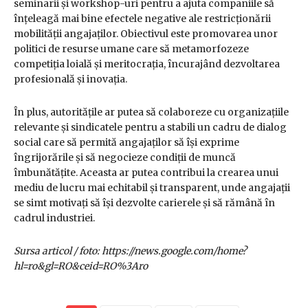
seminarii și workshop-uri pentru a ajuta companiile să
înțeleagă mai bine efectele negative ale restricționării
mobilității angajaților. Obiectivul este promovarea unor
politici de resurse umane care să metamorfozeze
competiția loială și meritocrația, încurajând dezvoltarea
profesională și inovația.
În plus, autoritățile ar putea să colaboreze cu organizațiile
relevante și sindicatele pentru a stabili un cadru de dialog
social care să permită angajaților să își exprime
îngrijorările și să negocieze condiții de muncă
îmbunătățite. Aceasta ar putea contribui la crearea unui
mediu de lucru mai echitabil și transparent, unde angajații
se simt motivați să își dezvolte carierele și să rămână în
cadrul industriei.
Sursa articol / foto: https://news.google.com/home?
hl=ro&gl=RO&ceid=RO%3Aro