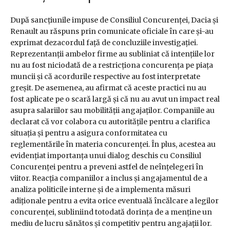
După sancțiunile impuse de Consiliul Concurenței, Dacia și
Renault au răspuns prin comunicate oficiale în care și-au
exprimat dezacordul față de concluziile investigației.
Reprezentanții ambelor firme au subliniat că intențiile lor
nu au fost niciodată de a restricționa concurența pe piața
muncii și că acordurile respective au fost interpretate
greșit. De asemenea, au afirmat că aceste practici nu au
fost aplicate pe o scară largă și că nu au avut un impact real
asupra salariilor sau mobilității angajaților. Companiile au
declarat că vor colabora cu autoritățile pentru a clarifica
situația și pentru a asigura conformitatea cu
reglementările în materia concurenței. În plus, acestea au
evidențiat importanța unui dialog deschis cu Consiliul
Concurenței pentru a preveni astfel de neînțelegeri în
viitor. Reacția companiilor a inclus și angajamentul de a
analiza politicile interne și de a implementa măsuri
adiționale pentru a evita orice eventuală încălcare a legilor
concurenței, subliniind totodată dorința de a menține un
mediu de lucru sănătos și competitiv pentru angajații lor.