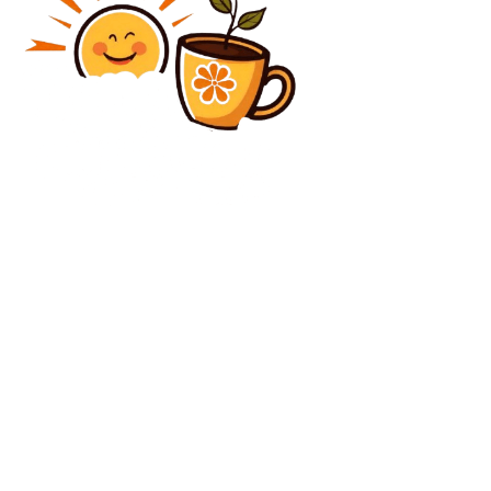
Diverse Noutati
Donald Trump „nu a lecturat niciodată” strategia
nouă de securitate a SUA. Cine promovează politica
externă anti-europeană a liderului de la Casa Albă
Diverse Noutati
CM 2026: Mexic progresează în optimi după succesul
în fața Ecuadorului
C
duminică, august 9, 2026
22.8
București