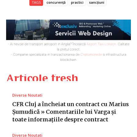
TAGS
concurență
practici
sancțiuni
- Ai nevoie de transport aeroport in Anglia? Încearcă
Airport Taxi London
. Calitate
la prețul corect.
- Companie specializata in tranzactionarea de
Criptomonede
si infrastructura
blockchain.
Articole fresh
Diverse Noutati
CFR Cluj a încheiat un contract cu Marius
Șumudică » Comentariile lui Varga și
toate informațiile despre contract
Diverse Noutati