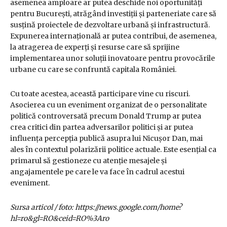
asemenea amploare ar putea deschide noi oportunități
pentru București, atrăgând investiții și parteneriate care să
susțină proiectele de dezvoltare urbană și infrastructură.
Expunerea internațională ar putea contribui, de asemenea,
la atragerea de experți și resurse care să sprijine
implementarea unor soluții inovatoare pentru provocările
urbane cu care se confruntă capitala României.
Cu toate acestea, această participare vine cu riscuri.
Asocierea cu un eveniment organizat de o personalitate
politică controversată precum Donald Trump ar putea
crea critici din partea adversarilor politici și ar putea
influența percepția publică asupra lui Nicușor Dan, mai
ales în contextul polarizării politice actuale. Este esențial ca
primarul să gestioneze cu atenție mesajele și
angajamentele pe care le va face în cadrul acestui
eveniment.
Sursa articol / foto: https://news.google.com/home?
hl=ro&gl=RO&ceid=RO%3Aro