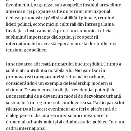
Evenimentul, organizat sub auspiciile fostului președinte
american, își propune să fie un forum internațional
dedicat promovării păcii și stabilității globale, reunind
lideri politici, economici și culturali din întreaga lume.
Invitația a fost transmisă printr-un comunicat oficial,
subliniind importanța dialogului și cooperării
internaționale în această epocă marcată de conflicte și
tensiuni geopolitice.
În scrisoarea adresată primarului Bucureștiului, Trump a
subliniat contribuția notabilă a lui Nicușor Dan în
promovarea transparenței și reformelor urbane,
considerându-l un exemplu de leadership modern și
vizionar. De asemenea, invitația a evidențiat potențialul
Bucureștiului de a deveni un model de dezvoltare urbană
sustenabilă în regiune, sub conducerea sa. Participarea lui
Nicușor Dan la acest eveniment ar oferi o platformă de
dialog pentru discutarea unor soluții inovatoare în
domeniul urbanismului și al administrației publice, într-un
cadru internațional.