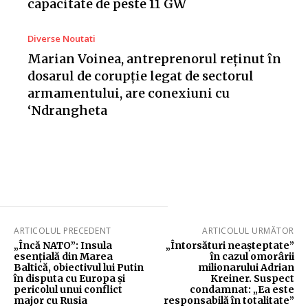
capacitate de peste 11 GW
Diverse Noutati
Marian Voinea, antreprenorul reținut în
dosarul de corupție legat de sectorul
armamentului, are conexiuni cu
‘Ndrangheta
ARTICOLUL PRECEDENT
ARTICOLUL URMĂTOR
„Încă NATO”: Insula
„Întorsături neașteptate”
esențială din Marea
în cazul omorârii
Baltică, obiectivul lui Putin
milionarului Adrian
în disputa cu Europa și
Kreiner. Suspect
pericolul unui conflict
condamnat: „Ea este
major cu Rusia
responsabilă în totalitate”