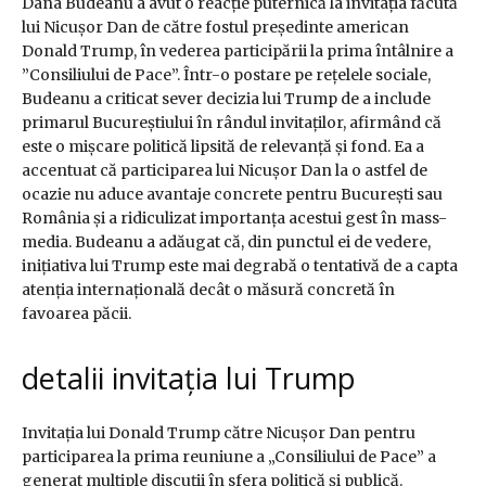
Dana Budeanu a avut o reacție puternică la invitația făcută
lui Nicușor Dan de către fostul președinte american
Donald Trump, în vederea participării la prima întâlnire a
”Consiliului de Pace”. Într-o postare pe rețelele sociale,
Budeanu a criticat sever decizia lui Trump de a include
primarul Bucureștiului în rândul invitaților, afirmând că
este o mișcare politică lipsită de relevanță și fond. Ea a
accentuat că participarea lui Nicușor Dan la o astfel de
ocazie nu aduce avantaje concrete pentru București sau
România și a ridiculizat importanța acestui gest în mass-
media. Budeanu a adăugat că, din punctul ei de vedere,
inițiativa lui Trump este mai degrabă o tentativă de a capta
atenția internațională decât o măsură concretă în
favoarea păcii.
detalii invitația lui Trump
Invitația lui Donald Trump către Nicușor Dan pentru
participarea la prima reuniune a „Consiliului de Pace” a
generat multiple discuții în sfera politică și publică.