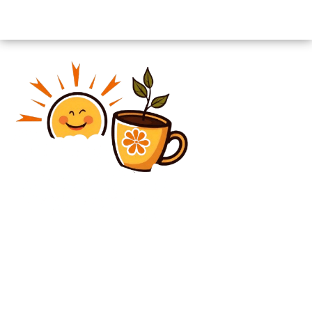
Diverse Noutati
Diana Buzoianu îl incriminează pe managerul ESZ
Prahova de intimidări: „E extrem de amenințător și
beneficiază de mult sprijin”