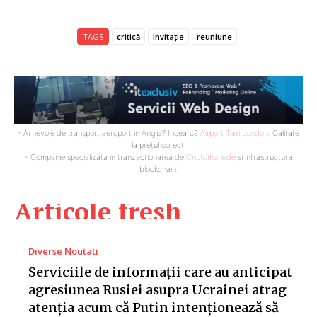
TAGS
critică
invitație
reuniune
- Ai nevoie de transport aeroport in Anglia? Încearcă
Airport Taxi London
. Calitate
la prețul corect.
- Companie specializata in tranzactionarea de
Criptomonede
si infrastructura
blockchain.
Articole fresh
Diverse Noutati
Serviciile de informații care au anticipat
agresiunea Rusiei asupra Ucrainei atrag
atenția acum că Putin intenționează să