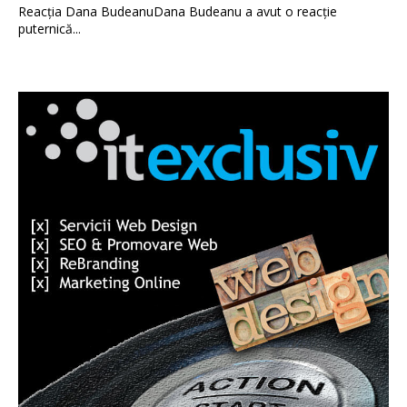
Reacția Dana BudeanuDana Budeanu a avut o reacție
puternică...