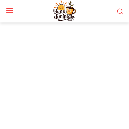
Stiri si noutati despre:
reuniune