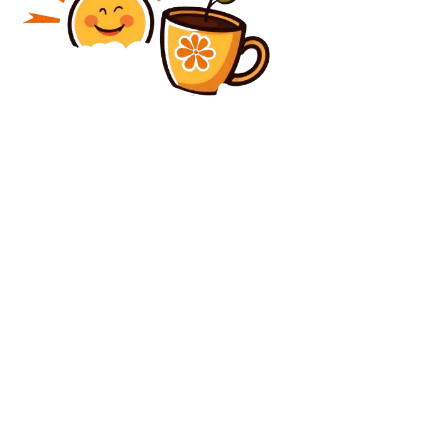
Diverse Noutati
Bolojan abordează motivația „neliniștii generale” în
PSD: „Nu am mai tolerat aceste circumstanțe”. El
semnalează domeniul cu „cele mai serioase
dificultăți” și aduce un...
Diverse Noutati
Legea privind taxele locale a fost validată de CCR și
urmează să fie promulgată. Ce măsuri vor fi aplicate
începând cu 1 ianuarie?
C