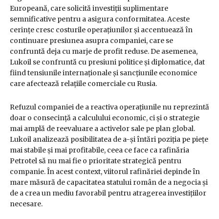
Europeană, care solicită investiții suplimentare
semnificative pentru a asigura conformitatea. Aceste
cerințe cresc costurile operațiunilor și accentuează în
continuare presiunea asupra companiei, care se
confruntă deja cu marje de profit reduse. De asemenea,
Lukoil se confruntă cu presiuni politice și diplomatice, dat
fiind tensiunile internaționale și sancțiunile economice
care afectează relațiile comerciale cu Rusia.
Refuzul companiei de a reactiva operațiunile nu reprezintă
doar o consecință a calculului economic, ci și o strategie
mai amplă de reevaluare a activelor sale pe plan global.
Lukoil analizează posibilitatea de a-și întări poziția pe piețe
mai stabile și mai profitabile, ceea ce face ca rafinăria
Petrotel să nu mai fie o prioritate strategică pentru
companie. În acest context, viitorul rafinăriei depinde în
mare măsură de capacitatea statului român de a negocia și
de a crea un mediu favorabil pentru atragerea investițiilor
necesare.