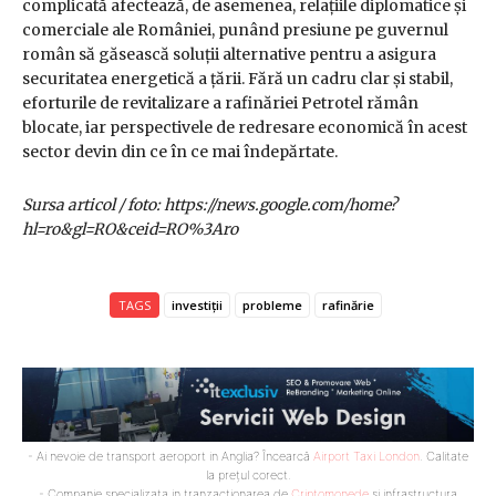
complicată afectează, de asemenea, relațiile diplomatice și
comerciale ale României, punând presiune pe guvernul
român să găsească soluții alternative pentru a asigura
securitatea energetică a țării. Fără un cadru clar și stabil,
eforturile de revitalizare a rafinăriei Petrotel rămân
blocate, iar perspectivele de redresare economică în acest
sector devin din ce în ce mai îndepărtate.
Sursa articol / foto: https://news.google.com/home?
hl=ro&gl=RO&ceid=RO%3Aro
TAGS
investiții
probleme
rafinărie
- Ai nevoie de transport aeroport in Anglia? Încearcă
Airport Taxi London
. Calitate
la prețul corect.
- Companie specializata in tranzactionarea de
Criptomonede
si infrastructura