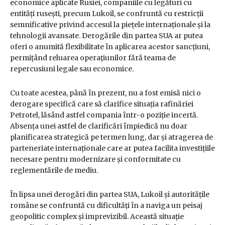
economice aplicate Rusiei, companiile cu legături cu
entități rusești, precum Lukoil, se confruntă cu restricții
semnificative privind accesul la piețele internaționale și la
tehnologii avansate. Derogările din partea SUA ar putea
oferi o anumită flexibilitate în aplicarea acestor sancțiuni,
permițând reluarea operațiunilor fără teama de
repercusiuni legale sau economice.
Cu toate acestea, până în prezent, nu a fost emisă nici o
derogare specifică care să clarifice situația rafinăriei
Petrotel, lăsând astfel compania într-o poziție incertă.
Absența unei astfel de clarificări împiedică nu doar
planificarea strategică pe termen lung, dar și atragerea de
parteneriate internaționale care ar putea facilita investițiile
necesare pentru modernizare și conformitate cu
reglementările de mediu.
În lipsa unei derogări din partea SUA, Lukoil și autoritățile
române se confruntă cu dificultăți în a naviga un peisaj
geopolitic complex și imprevizibil. Această situație