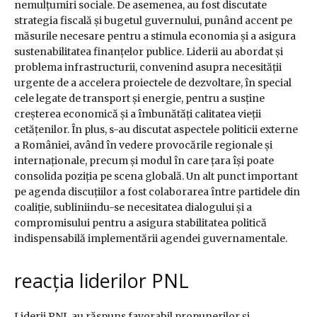
nemulțumiri sociale. De asemenea, au fost discutate
strategia fiscală și bugetul guvernului, punând accent pe
măsurile necesare pentru a stimula economia și a asigura
sustenabilitatea finanțelor publice. Liderii au abordat și
problema infrastructurii, convenind asupra necesității
urgente de a accelera proiectele de dezvoltare, în special
cele legate de transport și energie, pentru a susține
creșterea economică și a îmbunătăți calitatea vieții
cetățenilor. În plus, s-au discutat aspectele politicii externe
a României, având în vedere provocările regionale și
internaționale, precum și modul în care țara își poate
consolida poziția pe scena globală. Un alt punct important
pe agenda discuțiilor a fost colaborarea între partidele din
coaliție, subliniindu-se necesitatea dialogului și a
compromisului pentru a asigura stabilitatea politică
indispensabilă implementării agendei guvernamentale.
reacția liderilor PNL
Liderii PNL au răspuns favorabil propunerilor și