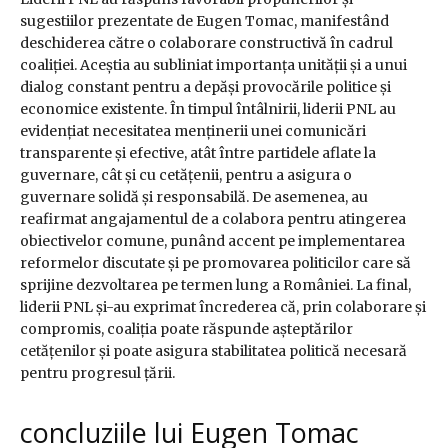
sugestiilor prezentate de Eugen Tomac, manifestând
deschiderea către o colaborare constructivă în cadrul
coaliției. Aceștia au subliniat importanța unității și a unui
dialog constant pentru a depăși provocările politice și
economice existente. În timpul întâlnirii, liderii PNL au
evidențiat necesitatea menținerii unei comunicări
transparente și efective, atât între partidele aflate la
guvernare, cât și cu cetățenii, pentru a asigura o
guvernare solidă și responsabilă. De asemenea, au
reafirmat angajamentul de a colabora pentru atingerea
obiectivelor comune, punând accent pe implementarea
reformelor discutate și pe promovarea politicilor care să
sprijine dezvoltarea pe termen lung a României. La final,
liderii PNL și-au exprimat încrederea că, prin colaborare și
compromis, coaliția poate răspunde așteptărilor
cetățenilor și poate asigura stabilitatea politică necesară
pentru progresul țării.
concluziile lui Eugen Tomac