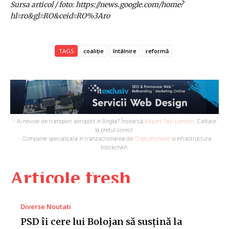
Sursa articol / foto: https://news.google.com/home?
hl=ro&gl=RO&ceid=RO%3Aro
TAGS
coaliție
întâlnire
reformă
- Ai nevoie de transport aeroport in Anglia? Încearcă
Airport Taxi London
. Calitate
la prețul corect.
- Companie specializata in tranzactionarea de
Criptomonede
si infrastructura
blockchain.
Articole fresh
Diverse Noutati
PSD îi cere lui Bolojan să susțină la