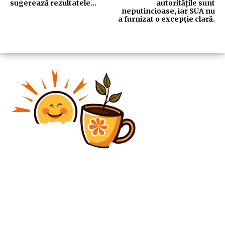
sugerează rezultatele…
autoritățile sunt
neputincioase, iar SUA nu
a furnizat o excepție clară.
Diverse Noutati
Strategia lui Ilie Bolojan pentru salvarea națiunii
cuprinde un guvern de compromis sau un guvern
minoritar.