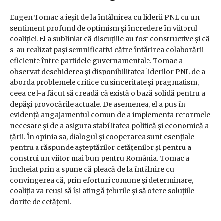
Eugen Tomac a ieșit de la întâlnirea cu liderii PNL cu un
sentiment profund de optimism și încredere în viitorul
coaliției. El a subliniat că discuțiile au fost constructive și că
s-au realizat pași semnificativi către întărirea colaborării
eficiente între partidele guvernamentale. Tomac a
observat deschiderea și disponibilitatea liderilor PNL de a
aborda problemele critice cu sinceritate și pragmatism,
ceea ce l-a făcut să creadă că există o bază solidă pentru a
depăși provocările actuale. De asemenea, el a pus în
evidență angajamentul comun de a implementa reformele
necesare și de a asigura stabilitatea politică și economică a
țării. În opinia sa, dialogul și cooperarea sunt esențiale
pentru a răspunde așteptărilor cetățenilor și pentru a
construi un viitor mai bun pentru România. Tomac a
încheiat prin a spune că pleacă de la întâlnire cu
convingerea că, prin eforturi comune și determinare,
coaliția va reuși să își atingă țelurile și să ofere soluțiile
dorite de cetățeni.