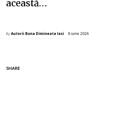
această…
Diverse Noutati
8 iunie 2026
Autorii Buna Dimineata Iasi
By
SHARE