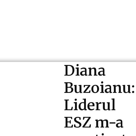
ri si Industrii
Cultura si Entertainment
Diverse N
Diana
Buzoianu:
Liderul
ESZ m-a