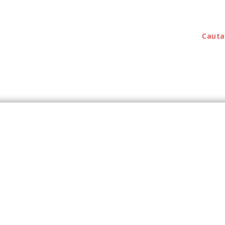
Cauta
outati
Home & Deco
Sanatate / Hobby
Tec