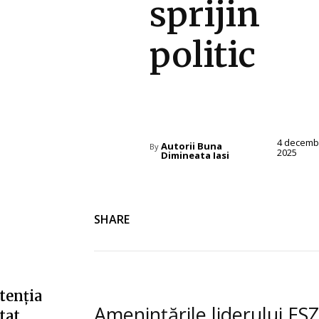
sprijin
politic
Diverse Noutati
4 decemb
Autorii Buna
By
2025
Dimineata Iasi
SHARE
tenția
Amenințările liderului ESZ
tat