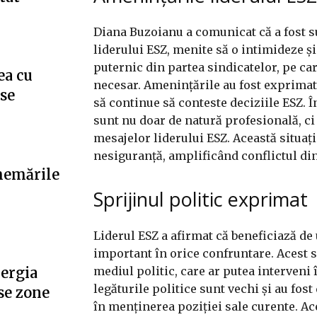
Diana Buzoianu a comunicat că a fost s
liderului ESZ, menite să o intimideze și 
puternic din partea sindicatelor, pe car
ea cu
necesar. Amenințările au fost exprimat
”se
să continue să conteste deciziile ESZ. Î
sunt nu doar de natură profesională, ci
mesajelor liderului ESZ. Această situați
nesiguranță, amplificând conflictul dint
hemările
Sprijinul politic exprimat
Liderul ESZ a afirmat că beneficiază de 
important în orice confruntare. Acest s
mediul politic, care ar putea interveni î
nergia
legăturile politice sunt vechi și au fos
se zone
în menținerea poziției sale curente. Ace