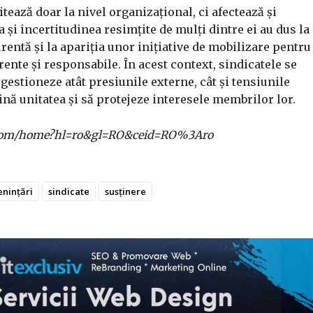
tează doar la nivel organizațional, ci afectează și
și incertitudinea resimțite de mulți dintre ei au dus la
rentă și la apariția unor inițiative de mobilizare pentru
nte și responsabile. În acest context, sindicatele se
ă gestioneze atât presiunile externe, cât și tensiunile
ină unitatea și să protejeze interesele membrilor lor.
gle.com/home?hl=ro&gl=RO&ceid=RO%3Aro
nințări
sindicate
susținere