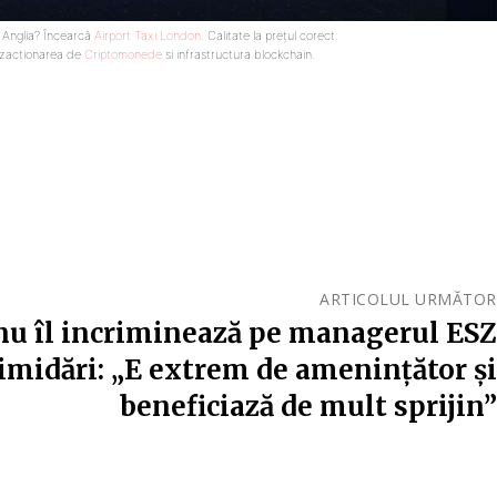
n Anglia? Încearcă
Airport Taxi London
. Calitate la prețul corect.
nzactionarea de
Criptomonede
si infrastructura blockchain.
ARTICOLUL URMĂTOR
nu îl incriminează pe managerul ESZ
imidări: „E extrem de amenințător și
beneficiază de mult sprijin”