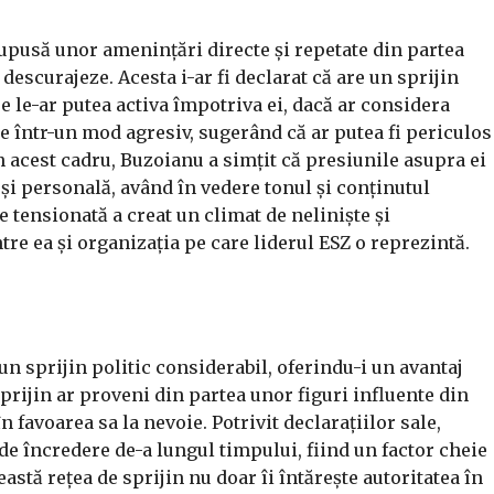
upusă unor amenințări directe și repetate din partea
descurajeze. Acesta i-ar fi declarat că are un sprijin
e le-ar putea activa împotriva ei, dacă ar considera
e într-un mod agresiv, sugerând că ar putea fi periculos
n acest cadru, Buzoianu a simțit că presiunile asupra ei
 și personală, având în vedere tonul și conținutul
e tensionată a creat un climat de neliniște și
re ea și organizația pe care liderul ESZ o reprezintă.
un sprijin politic considerabil, oferindu-i un avantaj
prijin ar proveni din partea unor figuri influente din
n favoarea sa la nevoie. Potrivit declarațiilor sale,
t de încredere de-a lungul timpului, fiind un factor cheie
astă rețea de sprijin nu doar îi întărește autoritatea în