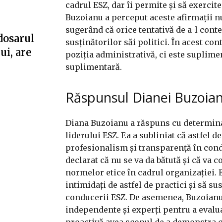
cadrul ESZ, dar îi permite și să exercit
Buzoianu a perceput aceste afirmații nu
sugerând că orice tentativă de a-l conte
dosarul
susținătorilor săi politici. În acest con
ui, are
poziția administrativă, ci este suplimen
suplimentară.
Răspunsul Dianei Buzoia
Diana Buzoianu a răspuns cu determinare
liderului ESZ. Ea a subliniat că astfel 
profesionalism și transparență în condu
declarat că nu se va da bătută și că va 
normelor etice în cadrul organizației. Ea
intimidați de astfel de practici și să s
conducerii ESZ. De asemenea, Buzoianu 
independente și experți pentru a evalua 
proactivă avea scopul de a demonstra că