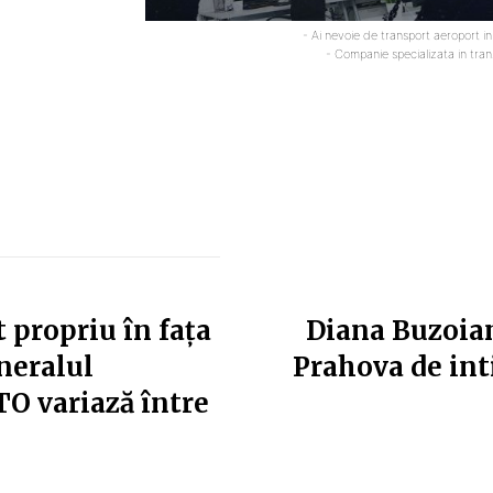
- Ai nevoie de transport aeroport i
- Companie specializata in tra
 propriu în fața
Diana Buzoia
neralul
Prahova de int
O variază între