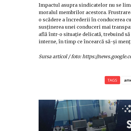
Impactul asupra sindicatelor nu se limi
moralul membrilor acestora. Frustrarea 
o scădere a încrederii în conducerea cu
susținerea unei conduceri mai transpare
află într-o situație delicată, trebuind s
interne, în timp ce încearcă să-și menț
Sursa articol / foto: https://news.goo
TAGS
ame