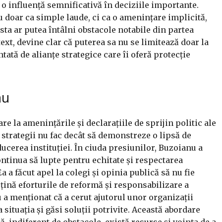
e o influență semnificativă în deciziile importante.
 doar ca simple laude, ci ca o amenințare implicită,
sta ar putea întâlni obstacole notabile din partea
text, devine clar că puterea sa nu se limitează doar la
tată de alianțe strategice care îi oferă protecție
nu
 la amenințările și declarațiile de sprijin politic ale
de strategii nu fac decât să demonstreze o lipsă de
cerea instituției. În ciuda presiunilor, Buzoianu a
continua să lupte pentru echitate și respectarea
 a făcut apel la colegi și opinia publică să nu fie
usțină eforturile de reformă și responsabilizare a
a menționat că a cerut ajutorul unor organizații
situația și găsi soluții potrivite. Această abordare
, indiferent de obstacole, există resurse și voința de a