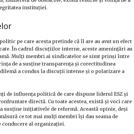
gritatea instituției.
elor
politic pe care acesta pretinde că îl are au avut un efect
ate. În cadrul discuțiilor interne, aceste amenințări au
eamă. Mulți membri ai sindicatelor se simt prinși între
rința de a susține transparența și corectitudinea
ilemă a condus la discuții intense și o polarizare a
nți de influența politică de care dispune liderul ESZ și
confruntare directă. Cu toate acestea, există și voci care
a susține inițiativele de reformă. Această opinie, deși
e măsură ce tot mai mulți membri își dau seama de
 conducere al organizației.